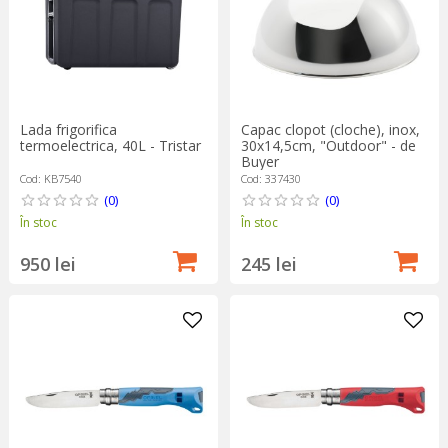
Lada frigorifica
Capac clopot (cloche), inox,
termoelectrica, 40L - Tristar
30x14,5cm, "Outdoor" - de
Buyer
Cod: KB7540
Cod: 337430
(0)
(0)
În stoc
În stoc
950 lei
245 lei