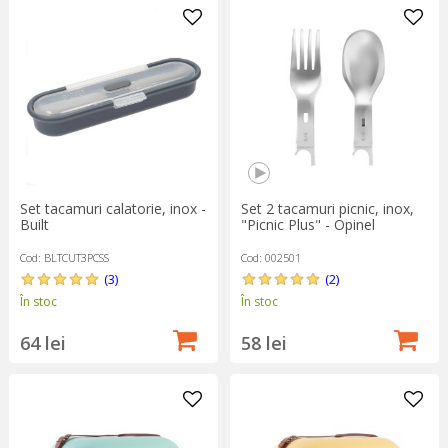
Set tacamuri calatorie, inox -
Set 2 tacamuri picnic, inox,
Built
"Picnic Plus" - Opinel
Cod: BLTCUT3PCSS
Cod: 002501
(3)
(2)
În stoc
În stoc
64 lei
58 lei