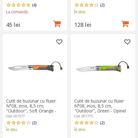
(4)
(2)
La comandă
În stoc
45 lei
128 lei
Cutit de buzunar cu fluier
Cutit de buzunar cu fluier
N°08, inox, 8,5 cm,
N°08, inox, 8,5 cm,
"Outdoor", Soft Orange -
"Outdoor", Green - Opinel
Opinel
Cod: 001577
Cod: 001715
(2)
(2)
În stoc
În stoc