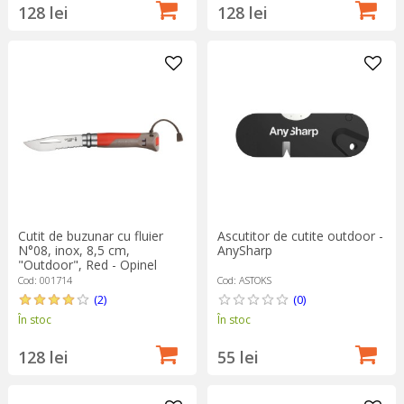
128 lei
128 lei
Cutit de buzunar cu fluier
Ascutitor de cutite outdoor -
N°08, inox, 8,5 cm,
AnySharp
"Outdoor", Red - Opinel
Cod: 001714
Cod: ASTOKS
(2)
(0)
În stoc
În stoc
128 lei
55 lei