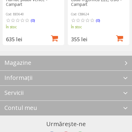
Campart
Campart
Cod: BE0640
Cod: CB8624
(0)
(0)
În stoc
În stoc
635 lei
355 lei
Magazine
Informații
Servicii
Contul meu
Urmărește-ne