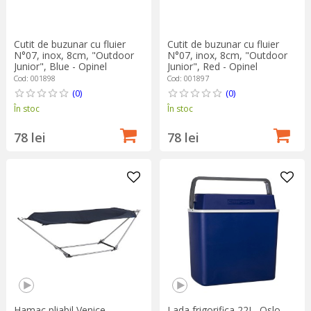
Cutit de buzunar cu fluier
Cutit de buzunar cu fluier
N°07, inox, 8cm, "Outdoor
N°07, inox, 8cm, "Outdoor
Junior", Blue - Opinel
Junior", Red - Opinel
Cod: 001898
Cod: 001897
(0)
(0)
În stoc
În stoc
78 lei
78 lei
Hamac pliabil Venice -
Lada frigorifica 22L, Oslo -