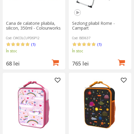
Cana de calatorie pliabila,
Sezlong pliabil Rome -
silicon, 350ml - Colourworks
Campart
Cod: CWCOLCUPDISP12
Cod: BE0637
(1)
(1)
În stoc
În stoc
68 lei
765 lei