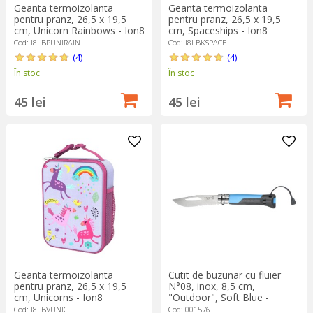
Geanta termoizolanta
Geanta termoizolanta
pentru pranz, 26,5 x 19,5
pentru pranz, 26,5 x 19,5
cm, Unicorn Rainbows - Ion8
cm, Spaceships - Ion8
Cod: I8LBPUNIRAIN
Cod: I8LBKSPACE
(4)
(4)
În stoc
În stoc
45 lei
45 lei
Geanta termoizolanta
Cutit de buzunar cu fluier
pentru pranz, 26,5 x 19,5
N°08, inox, 8,5 cm,
cm, Unicorns - Ion8
"Outdoor", Soft Blue -
Opinel
Cod: I8LBVUNIC
Cod: 001576