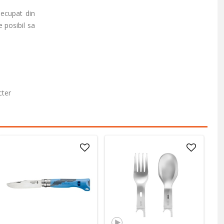
Decupat din
e posibil sa
cter