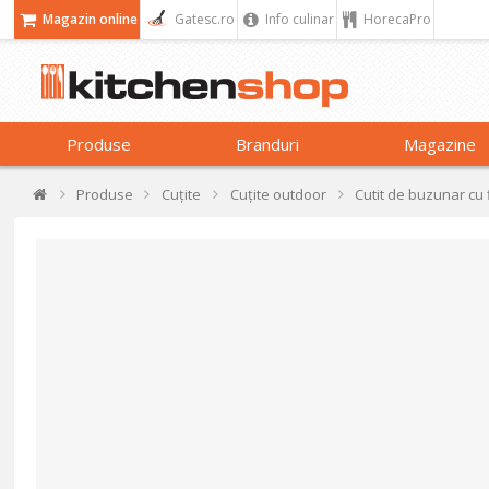
Magazin online
Gatesc.ro
Info culinar
HorecaPro
Produse
Branduri
Magazine
Produse
Cuțite
Cuțite outdoor
Cutit de buzunar cu 