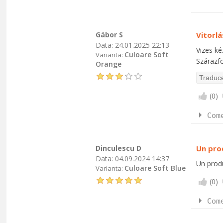
Gábor S
Vitorlá
Data:
24.01.2025 22:13
Vizes ké
Culoare Soft
Varianta:
Szárazf
Orange
(
0
)
Com
Dinculescu D
Un pro
Data:
04.09.2024 14:37
Un produ
Culoare Soft Blue
Varianta:
(
0
)
Com