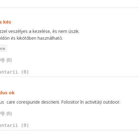
s kés
zzel veszélyes a kezelése, és nem úszik.
öldön és kikötőben használható.
(
0
)
entarii (0)
dus ok
s care corespunde descrierii. Folositor în activități outdoor.
(
0
)
entarii (0)