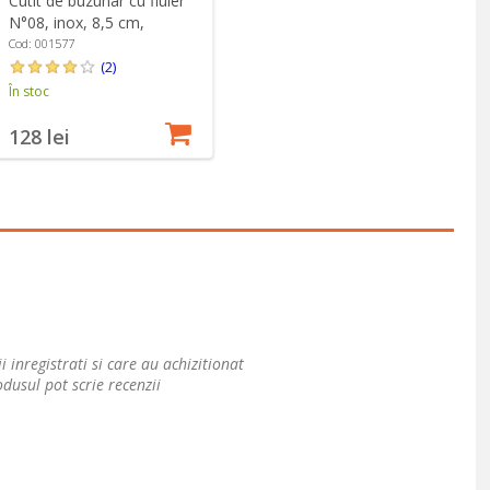
Cutit de buzunar cu fluier
N°08, inox, 8,5 cm,
"Outdoor", Soft Orange -
Cod: 001577
Opinel
(2)
În stoc
128 lei
i inregistrati si care au achizitionat
dusul pot scrie recenzii