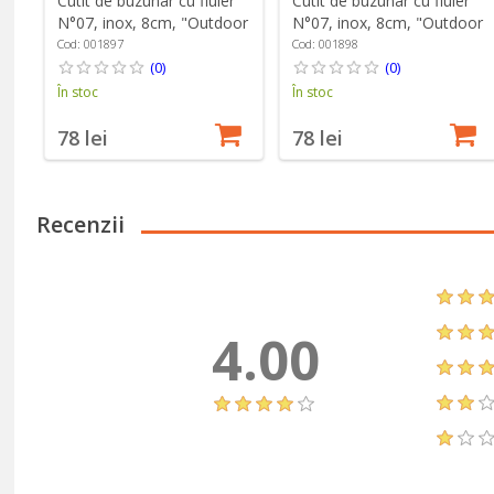
Cutit de buzunar cu fluier
Cutit de buzunar cu fluier
N°07, inox, 8cm, "Outdoor
N°07, inox, 8cm, "Outdoor
Junior", Red - Opinel
Junior", Blue - Opinel
Cod: 001897
Cod: 001898
(0)
(0)
În stoc
În stoc
78 lei
78 lei
Recenzii
4.00