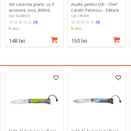
Set caserola pranz, cu 3
Asiatic pentru toti - Chef
accesorii, inox, 800ml,
Catalin Petrescu - Editura
"Out of Lunch" - Grunwerg
Publisol
Cod: SSLB800D
Cod: CR0444
(0)
(0)
În stoc
În stoc
148 lei
150 lei