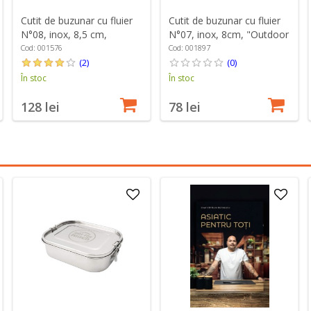
Cutit de buzunar cu fluier
Cutit de buzunar cu fluier
N°08, inox, 8,5 cm,
N°07, inox, 8cm, "Outdoor
"Outdoor", Soft Blue -
Junior", Red - Opinel
Cod: 001576
Cod: 001897
Opinel
(2)
(0)
În stoc
În stoc
128 lei
78 lei