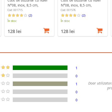
Cutit de buzunar cu fluier
Cutit de buzunar cu fluier
N°08, inox, 8,5 cm,
N°08, inox, 8,5 cm,
"Outdoor", Green - Opinel
"Outdoor", Soft Blue -
Cod: 001715
Cod: 001576
Opinel
(2)
(2)
În stoc
În stoc
128 lei
128 lei
1
0
Doar utilizatori
1
pro
0
0