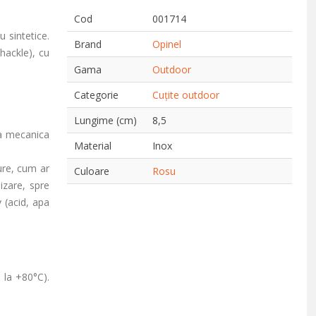
Cod
001714
 sintetice.
Brand
Opinel
hackle), cu
Gama
Outdoor
Categorie
Cuțite outdoor
Lungime (cm)
8,5
ta mecanica
Material
Inox
ure, cum ar
Culoare
Rosu
izare, spre
 (acid, apa
 la +80°C).