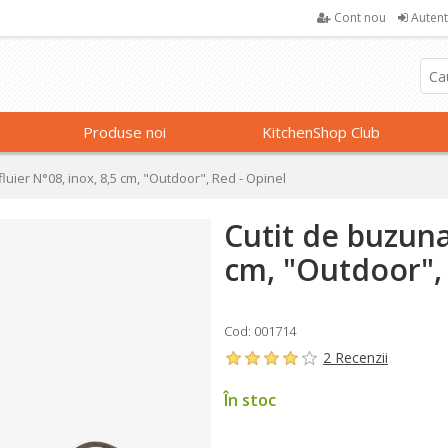
Cont nou
Autent
Produse noi
KitchenShop Club
fluier N°08, inox, 8,5 cm, "Outdoor", Red - Opinel
Cutit de buzunar
cm, "Outdoor", 
Cod: 001714
2 Recenzii
În stoc