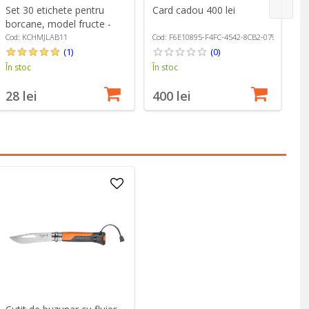
Set 30 etichete pentru
Card cadou 400 lei
Pr
borcane, model fructe -
cm
Kitchen Craft
Cod: KCHMJLAB11
Cod: F6E10895-F4FC-4542-8CB2-0790D8650C
Co
(1)
(0)
În stoc
În stoc
În
28 lei
400 lei
9