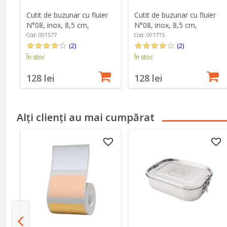
Cutit de buzunar cu fluier
Cutit de buzunar cu fluier
N°08, inox, 8,5 cm,
N°08, inox, 8,5 cm,
"Outdoor", Soft Orange -
"Outdoor", Green - Opinel
Cod: 001577
Cod: 001715
Opinel
(2)
(2)
În stoc
În stoc
128 lei
128 lei
Alți clienți au mai cumpărat