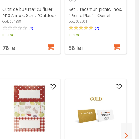
Cutit de buzunar cu fluier
Set 2 tacamuri picnic, inox,
N°07, inox, 8cm, "Outdoor
"Picnic Plus" - Opinel
Junior", Blue - Opinel
Cod: 001898
Cod: 002501
(0)
(2)
În stoc
În stoc
78 lei
58 lei