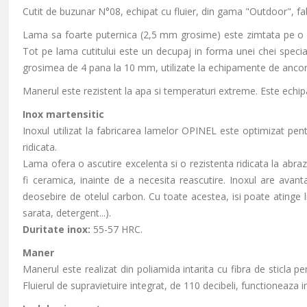
Cutit de buzunar N°08, echipat cu fluier, din gama "Outdoor", fa
Lama sa foarte puternica (2,5 mm grosime) este zimtata pe o port
Tot pe lama cutitului este un decupaj in forma unei chei specia
grosimea de 4 pana la 10 mm, utilizate la echipamente de ancora
Manerul este rezistent la apa si temperaturi extreme. Este echipat
Inox martensitic
Inoxul utilizat la fabricarea lamelor OPINEL este optimizat pen
ridicata.
Lama ofera o ascutire excelenta si o rezistenta ridicata la abraz
fi ceramica, inainte de a necesita reascutire. Inoxul are avanta
deosebire de otelul carbon. Cu toate acestea, isi poate atinge l
sarata, detergent...).
Duritate inox:
55-57 HRC.
Maner
Manerul este realizat din poliamida intarita cu fibra de sticla p
Fluierul de supravietuire integrat, de 110 decibeli, functioneaza i