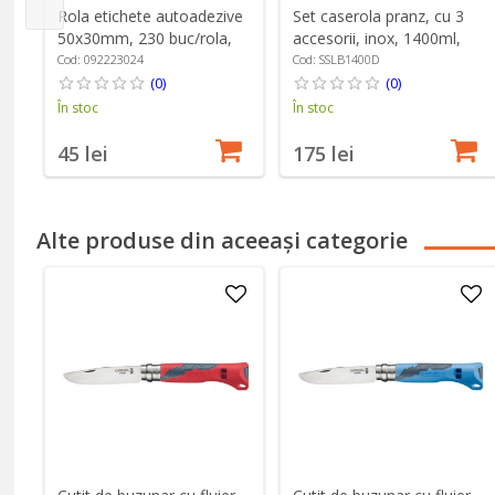
Rola etichete autoadezive
Set caserola pranz, cu 3
50x30mm, 230 buc/rola,
accesorii, inox, 1400ml,
Healing Forest - NIIMBOT
"Out of Lunch" - Grunwerg
Cod: 092223024
Cod: SSLB1400D
(0)
(0)
În stoc
În stoc
45 lei
175 lei
Alte produse din aceeași categorie