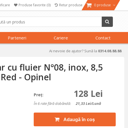
ificare
Produse favorite
(0)
Retur produse
0 produse
Parteneri
Cariere
Contact
Ai nevoie de ajutor? Sună la
0314.08.88.88
 cu fluier N°08, inox, 8,5
Red - Opinel
128 Lei
Preţ:
În 6 rate fără dobândă:
21,33
Lei/lună
Adaugă în coș