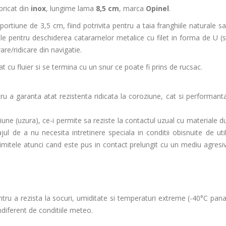
bricat din
inox
, lungime lama
8,5 cm
, marca
Opinel
.
iune de 3,5 cm, fiind potrivita pentru a taia franghiile naturale sau
le pentru deschiderea cataramelor metalice cu filet in forma de U (s
re/ridicare din navigatie.
 cu fluier si se termina cu un snur ce poate fi prins de rucsac.
tru a garanta atat rezistenta ridicata la coroziune, cat si performan
iune (uzura), ce-i permite sa reziste la contactul uzual cu materiale d
jul de a nu necesita intretinere speciala in conditii obisnuite de util
imitele atunci cand este pus in contact prelungit cu un mediu agresiv
entru a rezista la socuri, umiditate si temperaturi extreme (-40°C pana
ndiferent de conditiile meteo.