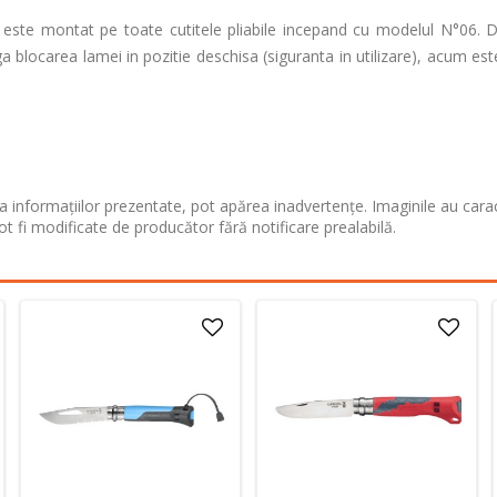
c este montat pe toate cutitele pliabile incepand cu modelul N°06. 
ga blocarea lamei in pozitie deschisa (siguranta in utilizare), acum est
 informațiilor prezentate, pot apărea inadvertențe. Imaginile au cara
ot fi modificate de producător fără notificare prealabilă.