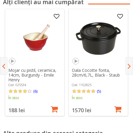
Alți clienți au mai cumpărat
Mojar cu pistil, ceramica,
Oala Cocotte fonta,
14cm, Burgundy - Emile
28cm/6,7L, Black - Staub
Henry
Cod: 025534
Cod: 1102825
(6)
(5)
În stoc
În stoc
188 lei
1570 lei