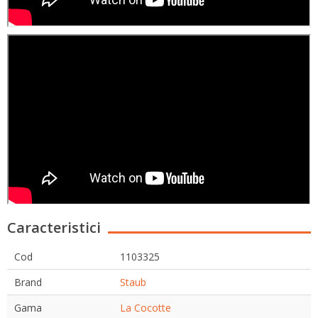
Caracteristici
Cod
1103325
Brand
Staub
Gama
La Cocotte