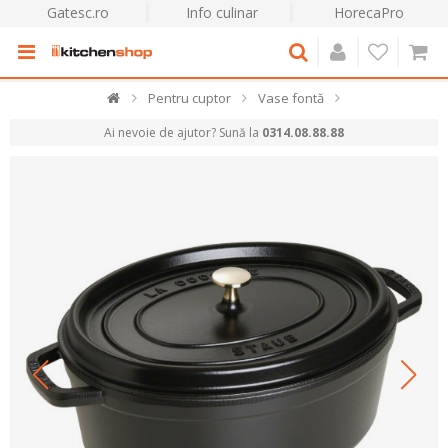
Gatesc.ro
Info culinar
HorecaPro
Pentru cuptor
Vase fontă
Ai nevoie de ajutor? Sună la
0314.08.88.88