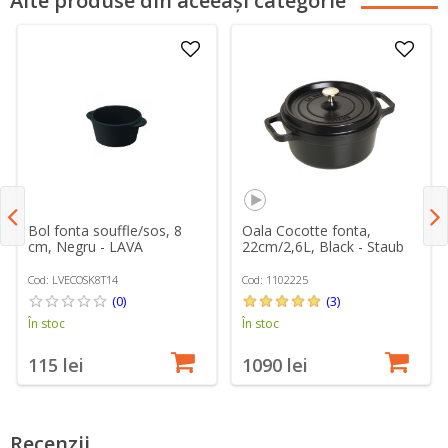
Alte produse din aceeași categorie
Bol fonta souffle/sos, 8
Oala Cocotte fonta,
cm, Negru - LAVA
22cm/2,6L, Black - Staub
Cod: LVECOSK8T14
Cod: 1102225
(0)
(3)
În stoc
În stoc
115 lei
1090 lei
Recenzii