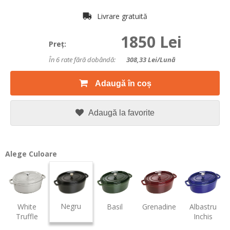
Livrare gratuită
1850 Lei
Preţ:
În 6 rate fără dobândă:
308,33
Lei/lună
Adaugă în coș
Adaugă la favorite
Alege Culoare
Negru
White
Basil
Grenadine
Albastru
Truffle
Inchis