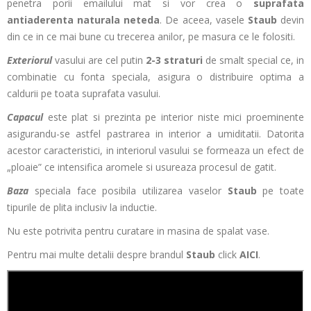
penetra porii emailului mat si vor crea o
suprafata
antiaderenta naturala neteda
. De aceea, vasele
Staub
devin
din ce in ce mai bune cu trecerea anilor, pe masura ce le folositi.
Exteriorul
vasului are cel putin
2-3 straturi
de smalt special ce, in
combinatie cu fonta speciala, asigura o distribuire optima a
caldurii pe toata suprafata vasului.
Capacul
este plat si prezinta pe interior niste mici proeminente
asigurandu-se astfel pastrarea in interior a umiditatii. Datorita
acestor caracteristici, in interiorul vasului se formeaza un efect de
„ploaie” ce intensifica aromele si usureaza procesul de gatit.
Baza
speciala face posibila utilizarea vaselor
Staub
pe toate
tipurile de plita inclusiv la inductie.
Nu este potrivita pentru curatare in masina de spalat vase.
Pentru mai multe detalii despre brandul
Staub
click
AICI
.