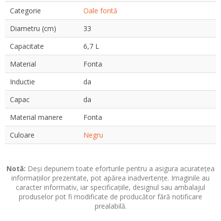
Categorie
Oale fontă
Diametru (cm)
33
Capacitate
6,7 L
Material
Fonta
Inductie
da
Capac
da
Material manere
Fonta
Culoare
Negru
Notă:
Deși depunem toate eforturile pentru a asigura acuratețea
informațiilor prezentate, pot apărea inadvertențe. Imaginile au
caracter informativ, iar specificațiile, designul sau ambalajul
produselor pot fi modificate de producător fără notificare
prealabilă.