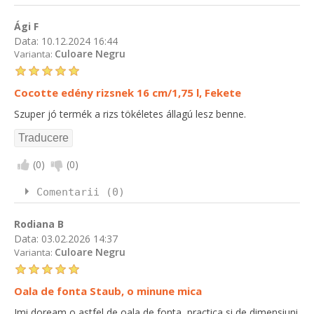
Ági F
Data:
10.12.2024 16:44
Culoare Negru
Varianta:
Cocotte edény rizsnek 16 cm/1,75 l, Fekete
Szuper jó termék a rizs tökéletes állagú lesz benne.
(
0
)
(
0
)
Comentarii (0)
Rodiana B
Data:
03.02.2026 14:37
Culoare Negru
Varianta:
Oala de fonta Staub, o minune mica
Imi doream o astfel de oala de fonta, practica si de dimensiuni