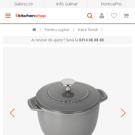
Gatesc.ro
Info culinar
HorecaPro
Pentru cuptor
Vase fontă
Ai nevoie de ajutor? Sună la
0314.08.88.88