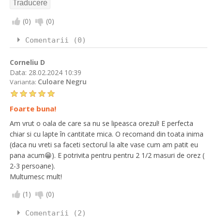
(
0
)
(
0
)
Comentarii (0)
Corneliu D
Data:
28.02.2024 10:39
Culoare Negru
Varianta:
Foarte buna!
Am vrut o oala de care sa nu se lipeasca orezul! E perfecta
chiar si cu lapte în cantitate mica. O recomand din toata inima
(daca nu vreti sa faceti sectorul la alte vase cum am patit eu
pana acum😁). E potrivita pentru pentru 2 1/2 masuri de orez (
2-3 persoane).
Multumesc mult!
(
1
)
(
0
)
Comentarii (2)