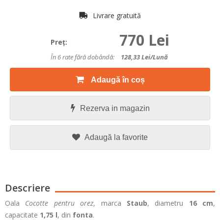
Livrare gratuită
770 Lei
Preţ:
În 6 rate fără dobândă:
128,33
Lei/lună
Adaugă în coș
Rezerva in magazin
Adaugă la favorite
Descriere
Oala
Cocotte pentru orez
, marca
Staub
, diametru
16 cm
,
capacitate
1,75 l
, din
fonta
.