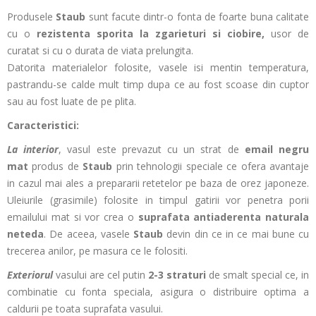
Produsele
Staub
sunt facute dintr-o fonta de foarte buna calitate
cu o
rezistenta sporita la zgarieturi si ciobire,
usor de
curatat si cu o durata de viata prelungita.
Datorita materialelor folosite, vasele isi mentin temperatura,
pastrandu-se calde mult timp dupa ce au fost scoase din cuptor
sau au fost luate de pe plita.
Caracteristici:
La interior
, vasul este prevazut cu un strat de
email negru
mat
produs de
Staub
prin tehnologii speciale ce ofera avantaje
in cazul mai ales a prepararii retetelor pe baza de orez japoneze.
Uleiurile (grasimile) folosite in timpul gatirii vor penetra porii
emailului mat si vor crea o
suprafata antiaderenta naturala
neteda
. De aceea, vasele
Staub
devin din ce in ce mai bune cu
trecerea anilor, pe masura ce le folositi.
Exteriorul
vasului are cel putin
2-3 straturi
de smalt special ce, in
combinatie cu fonta speciala, asigura o distribuire optima a
caldurii pe toata suprafata vasului.