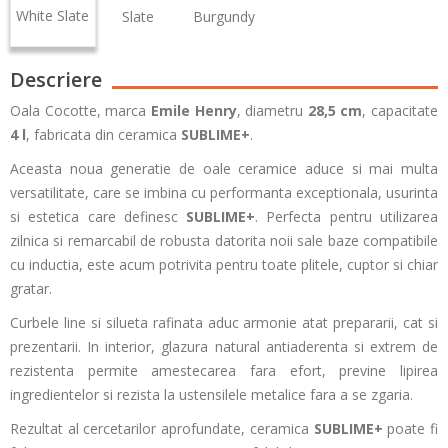
White Slate
Slate
Burgundy
Descriere
Oala Cocotte, marca
Emile Henry
, diametru
28,5 cm
, capacitate
4 l
, fabricata din ceramica
SUBLIME+
.
Aceasta noua generatie de oale ceramice aduce si mai multa
versatilitate, care se imbina cu performanta exceptionala, usurinta
si estetica care definesc
SUBLIME+
. Perfecta pentru utilizarea
zilnica si remarcabil de robusta datorita noii sale baze compatibile
cu inductia, este acum potrivita pentru toate plitele, cuptor si chiar
gratar.
Curbele line si silueta rafinata aduc armonie atat prepararii, cat si
prezentarii. In interior, glazura natural antiaderenta si extrem de
rezistenta permite amestecarea fara efort, previne lipirea
ingredientelor si rezista la ustensilele metalice fara a se zgaria.
Rezultat al cercetarilor aprofundate, ceramica
SUBLIME+
poate fi