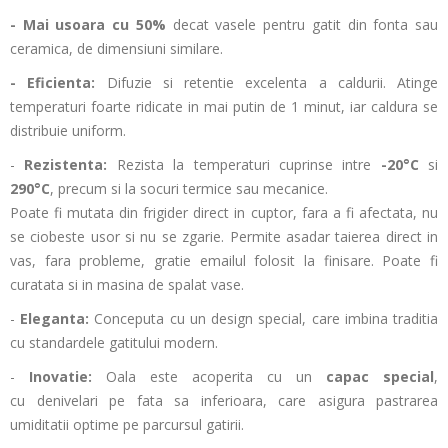
- Mai usoara cu 50%
decat vasele pentru gatit din fonta sau
ceramica, de dimensiuni similare.
- Eficienta:
Difuzie si retentie excelenta a caldurii. Atinge
temperaturi foarte ridicate in mai putin de 1 minut, iar caldura se
distribuie uniform.
-
Rezistenta:
Rezista la temperaturi cuprinse intre
-20
°
C
si
290
°
C
, precum si la socuri termice sau mecanice.
Poate fi mutata din frigider direct in cuptor, fara a fi afectata, nu
se ciobeste usor si nu se zgarie. Permite asadar taierea direct in
vas, fara probleme, gratie emailul folosit la finisare. Poate fi
curatata si in masina de spalat vase.
-
Eleganta:
Conceputa cu un design special, care imbina traditia
cu standardele gatitului modern.
-
Inovatie:
Oala este acoperita cu un
capac special
,
cu denivelari pe fata sa inferioara, care asigura pastrarea
umiditatii optime pe parcursul gatirii.