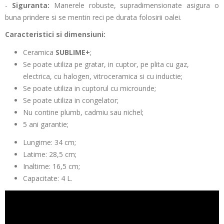
-
Siguranta:
Manerele robuste, supradimensionate asigura o
buna prindere si se mentin reci pe durata folosirii oalei.
Caracteristici si dimensiuni:
Ceramica
SUBLIME+
;
Se poate utiliza pe gratar, in cuptor, pe plita cu gaz,
electrica, cu halogen, vitroceramica si cu inductie;
Se poate utiliza in cuptorul cu microunde;
Se poate utiliza in congelator;
Nu contine plumb, cadmiu sau nichel;
5 ani garantie;
Lungime: 34 cm;
Latime: 28,5 cm;
Inaltime: 16,5 cm;
Capacitate: 4 L.