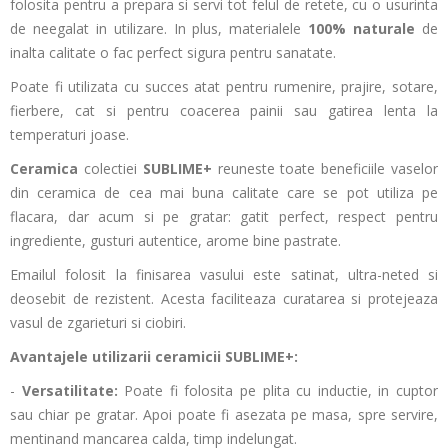
folosita pentru a prepara si servi tot felul de retete, cu o usurinta
de neegalat in utilizare. In plus, materialele
100% naturale
de
inalta calitate
o fac perfect sigura pentru sanatate.
Poate fi utilizata cu succes atat pentru rumenire, prajire, sotare,
fierbere, cat si pentru coacerea painii sau gatirea lenta la
temperaturi joase.
Ceramica
colectiei
SUBLIME+
reuneste toate beneficiile vaselor
din ceramica de cea mai buna calitate care se pot utiliza pe
flacara, dar acum si pe gratar: gatit perfect, respect pentru
ingrediente, gusturi autentice, arome bine pastrate.
Emailul folosit la finisarea vasului este satinat, ultra-neted si
deosebit de rezistent. Acesta faciliteaza curatarea si protejeaza
vasul de zgarieturi si ciobiri.
Avantajele utilizarii ceramicii SUBLIME+:
-
Versatilitate:
Poate fi folosita pe plita cu inductie, in cuptor
sau chiar pe gratar
. Apoi poate fi asezata pe masa, spre servire,
mentinand mancarea calda, timp indelungat.