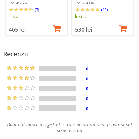
Cod: 452534
Cod: 454034
(7)
(13)
În stoc
În stoc
465 lei
530 lei
Recenzii
0
0
0
0
0
Doar utilizatorii inregistrati si care au achizitionat produsul pot
scrie recenzii