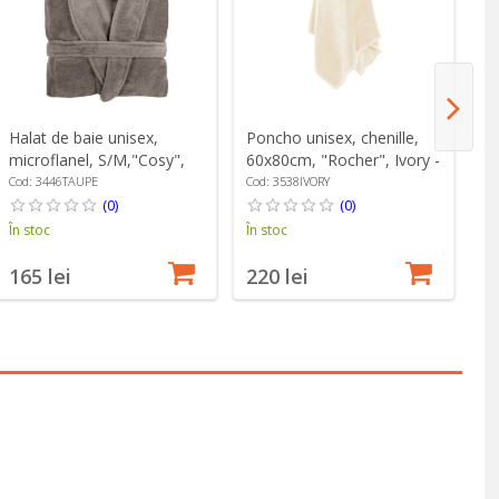
Halat de baie unisex,
Poncho unisex, chenille,
Ha
microflanel, S/M,"Cosy",
60x80cm, "Rocher", Ivory -
L1
Taupe - Tiseco
Tiseco
Gr
Cod: 3446TAUPE
Cod: 3538IVORY
Co
(0)
(0)
În stoc
În stoc
În
165 lei
220 lei
3