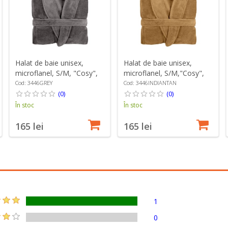
Halat de baie unisex,
Halat de baie unisex,
microflanel, S/M, "Cosy",
microflanel, S/M,"Cosy",
Grey - Tiseco
Indian Tan - Tiseco
Cod: 3446GREY
Cod: 3446INDIANTAN
(0)
(0)
În stoc
În stoc
165 lei
165 lei
1
0