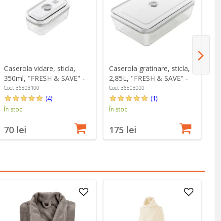
Caserola vidare, sticla,
Caserola gratinare, sticla,
Se
350ml, "FRESH & SAVE" -
2,85L, "FRESH & SAVE" -
W
Zwilling
Zwilling
Cod: 36803100
Cod: 36803000
Co
(4)
(1)
În stoc
În stoc
În
70 lei
175 lei
5