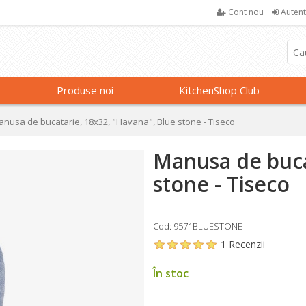
Cont nou
Autent
Produse noi
KitchenShop Club
nusa de bucatarie, 18x32, "Havana", Blue stone - Tiseco
Manusa de buca
stone - Tiseco
Cod: 9571BLUESTONE
1 Recenzii
În stoc