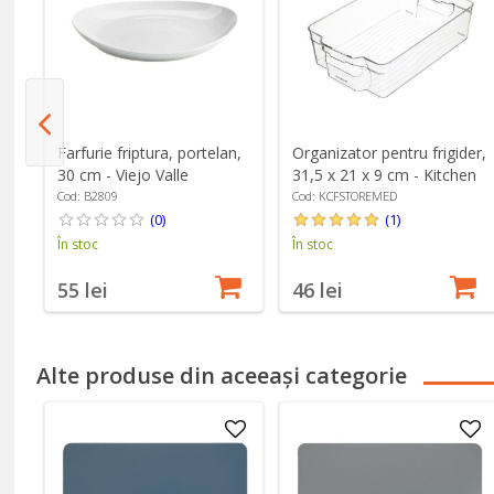
3L,
Farfurie friptura, portelan,
Organizator pentru frigider,
30 cm - Viejo Valle
31,5 x 21 x 9 cm - Kitchen
Craft
Cod: B2809
Cod: KCFSTOREMED
(0)
(1)
În stoc
În stoc
55 lei
46 lei
Alte produse din aceeași categorie