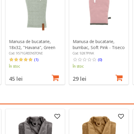
Manusa de bucatarie,
Manusa de bucatarie,
bumbac, Soft Pink - Tiseco
18x32, "Havana", Green
stone - Tiseco
Cod: 9287PINK
Cod: 9571GREENSTONE
(0)
(1)
În stoc
În stoc
29 lei
45 lei