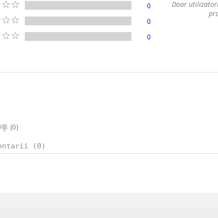
Doar utilizatori
0
pro
0
0
(
0
)
entarii (0)