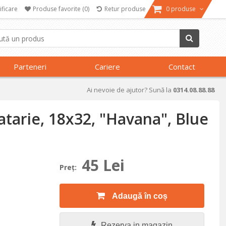
ificare
Produse favorite
(0)
Retur produse
0 produse
Parteneri
Cariere
Contact
Ai nevoie de ajutor? Sună la
0314.08.88.88
tarie, 18x32, "Havana", Blue
45 Lei
Preţ:
Adaugă în coș
Rezerva in magazin