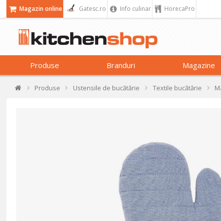
Magazin online
Gatesc.ro
Info culinar
HorecaPro
Produse
Branduri
Magazine
Produse
Ustensile de bucătărie
Textile bucătărie
Ma