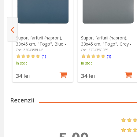
,
Suport farfurii (napron),
Suport farfurii (napron),
 -
33x45 cm, "Togo", Blue -
33x45 cm, "Togo", Grey -
Tiseco
Tiseco
Cod: ZZ0435BLUE
Cod: ZZ0435GREY
(1)
(1)
În stoc
În stoc
34 lei
34 lei
Recenzii