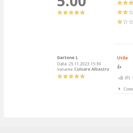
5.00
Gartone L
Utila
Data:
25.11.2023 15:30
👍
Culoare Albastru
Varianta:
(
0
)
Com