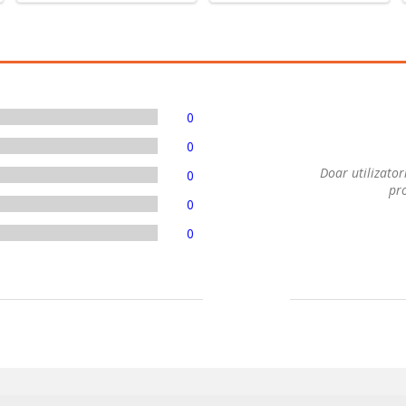
0
0
Doar utilizatori
0
pro
0
0