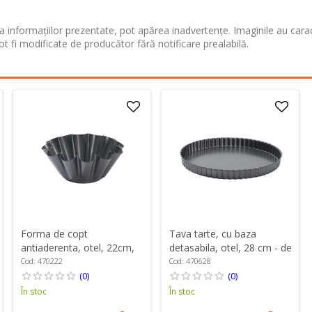
 informațiilor prezentate, pot apărea inadvertențe. Imaginile au cara
ot fi modificate de producător fără notificare prealabilă.
Forma de copt
Tava tarte, cu baza
antiaderenta, otel, 22cm,
detasabila, otel, 28 cm - de
"Brioche" - de Buyer
Buyer
Cod: 470222
Cod: 470628
(0)
(0)
În stoc
În stoc