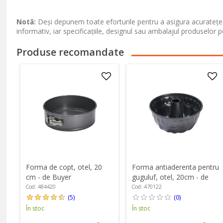
Notă:
Deși depunem toate eforturile pentru a asigura acuratețea
informativ, iar specificațiile, designul sau ambalajul produselor p
Produse recomandate
Forma de copt, otel, 20
Forma antiaderenta pentru
cm - de Buyer
guguluf, otel, 20cm - de
Buyer
Cod: 484420
Cod: 470122
(5)
(0)
În stoc
În stoc