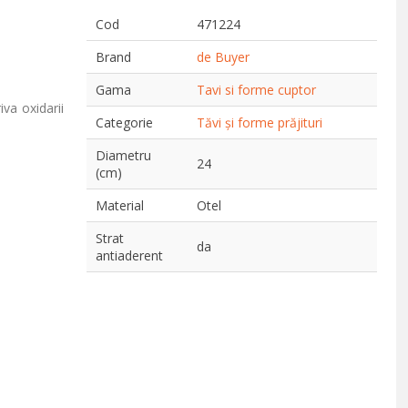
Cod
471224
Brand
de Buyer
Gama
Tavi si forme cuptor
va oxidarii
Categorie
Tăvi și forme prăjituri
Diametru
24
(cm)
Material
Otel
Strat
da
antiaderent