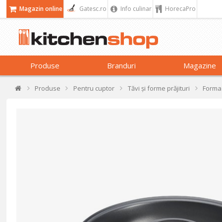
Magazin online
Gatesc.ro
Info culinar
HorecaPro
Produse
Branduri
Magazine
Produse
Pentru cuptor
Tăvi și forme prăjituri
Forma 