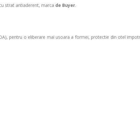
cu strat antiaderent, marca
de Buyer
.
A), pentru o eliberare mai usoara a formei, protectie din otel impotri