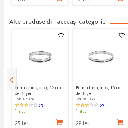
Alte produse din aceeași categorie
Forma tarta, inox, 12 cm -
Forma tarta, inox, 16 cm -
e
de Buyer
de Buyer
Cod: 309112N
Cod: 309116N
(2)
(2)
În stoc
În stoc
25 lei
28 lei