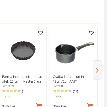
Cratita lapte, aluminiu,
Forma inalta pentru tarta,
Pu
18cm/2L - AMT
otel, 25 cm - MasterClass
5 
Gastroguss
Cod: 918
Cod: KCMCHB85
Co
(13)
(5)
În stoc
În stoc
În
295 lei
125 lei
1