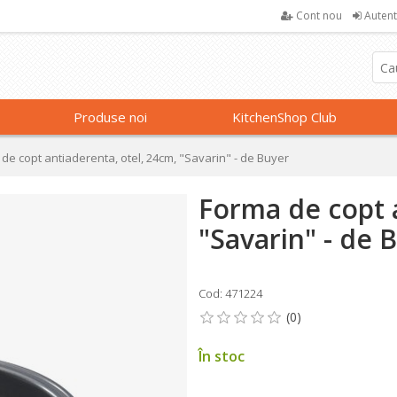
Cont nou
Autent
Produse noi
KitchenShop Club
de copt antiaderenta, otel, 24cm, "Savarin" - de Buyer
Forma de copt a
"Savarin" - de 
Cod: 471224
În stoc