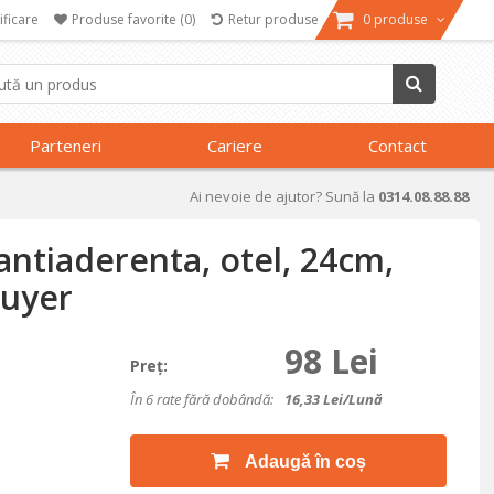
ificare
Produse favorite
(0)
Retur produse
0 produse
Parteneri
Cariere
Contact
Ai nevoie de ajutor? Sună la
0314.08.88.88
ntiaderenta, otel, 24cm,
Buyer
98 Lei
Preţ:
În 6 rate fără dobândă:
16,33
Lei/lună
Adaugă în coș