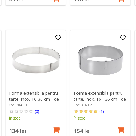
Forma extensibila pentru
Forma extensibila pentru
tarte, inox, 16-36 cm - de
tarte, inox, 16 - 36 cm - de
Buyer
Buyer
Cod: 304001
Cod: 304002
(0)
(1)
În stoc
În stoc
134 lei
154 lei