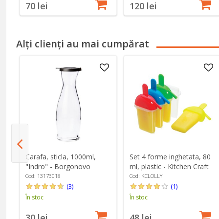
70 lei
120 lei
Alți clienți au mai cumpărat
Carafa, sticla, 1000ml,
Set 4 forme inghetata, 80
"Indro" - Borgonovo
ml, plastic - Kitchen Craft
Cod: 13173018
Cod: KCLOLLY
(3)
(1)
În stoc
În stoc
30 lei
48 lei