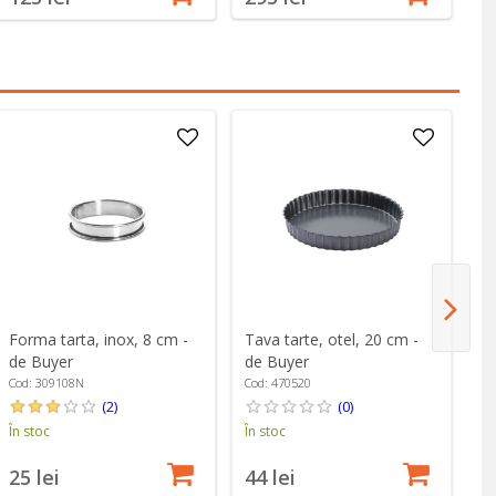
Forma tarta, inox, 8 cm -
Tava tarte, otel, 20 cm -
Ta
de Buyer
de Buyer
ta
d
Cod: 309108N
Cod: 470520
Co
(2)
(0)
În stoc
În stoc
În
25 lei
44 lei
2