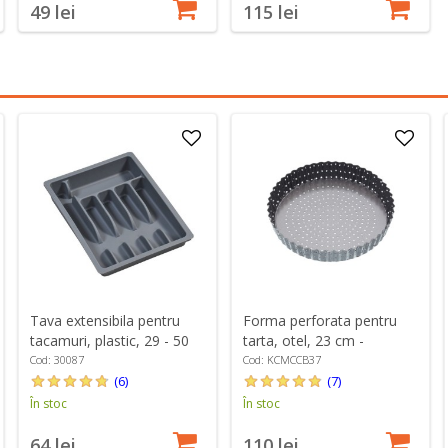
49 lei
115 lei
Tava extensibila pentru
Forma perforata pentru
tacamuri, plastic, 29 - 50
tarta, otel, 23 cm -
cm, Gri - Kesper
MasterClass
Cod: 30087
Cod: KCMCCB37
(6)
(7)
În stoc
În stoc
64 lei
110 lei