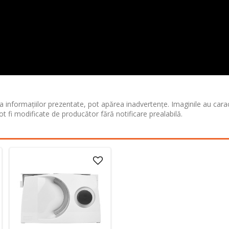
 informațiilor prezentate, pot apărea inadvertențe. Imaginile au cara
ot fi modificate de producător fără notificare prealabilă.