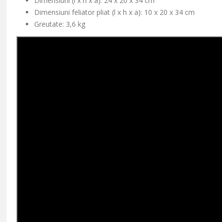
Dimensiuni (l x h x a):
24 x 20 x 34 cm
Dimensiuni feliator pliat (l x h x a): 10 x 20 x 34 cm
Greutate: 3,6 kg