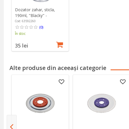
Dozator zahar, sticla,
190ml, "Blacky" -
Westmark
Cod: 63592260
(0)
În stoc
35 lei
Alte produse din aceeași categorie