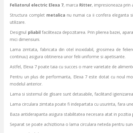
Feliatorul electric Elexa 7
, marca
Ritter
, impresioneaza prin a
Structura complet
metalica
nu numai ca ii confera eleganta si
utilizare.
Designul
pliabil
faciliteaza depozitarea. Prin plierea bazei, apa
mici dimensiuni.
Lama zimtata, fabricata din otel inoxidabil, grosimea de felie
continuu) asigura obtinerea unor felii
uniforme si apetisante.
Astfel, Elexa 7
poate taia cu succes o mare varietate de aliment
Pentru un plus de performanta, Elexa 7 este dotat cu noul m
modelul anterior.
Lama si sistemul de glisare sunt detasabile, facilitand igienizarea
Lama circulara zimtata poate fi indepartata cu usurinta, fara une
Baza antiderapanta asigura stabilitatea necesara atat in pozitia p
Separat se poate achizitiona o lama circulara neteda pentru sun