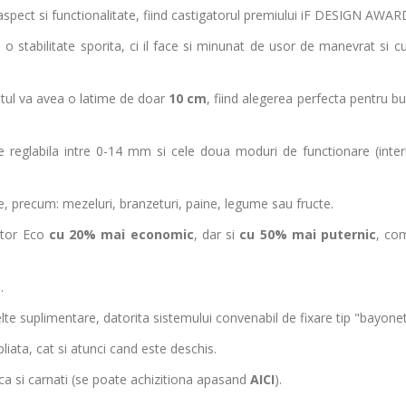
spect si functionalitate, fiind castigatorul
premiului iF DESIGN AWAR
 o stabilitate sporita, ci il face si minunat de usor de manevrat si c
ratul va avea o latime de doar
10 cm
, fiind alegerea perfecta pentru bu
re reglabila intre 0-14 mm si cele doua moduri de functionare (inte
e, precum: mezeluri, branzeturi, paine, legume sau fructe.
otor Eco
cu 20% mai economic
, dar si
cu 50% mai puternic
, co
.
lte suplimentare, datorita sistemului convenabil de fixare tip "bayonet
liata, cat si atunci cand este deschis.
ca si carnati (se poate achizitiona apasand
AICI
).