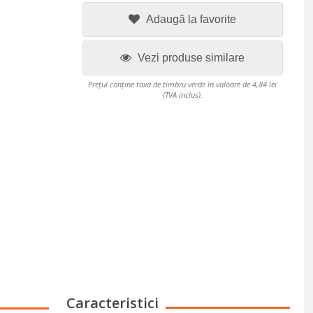
Adaugă la favorite
Vezi produse similare
Prețul conține taxa de timbru verde în valoare de 4,84 lei
(TVA inclus).
Caracteristici