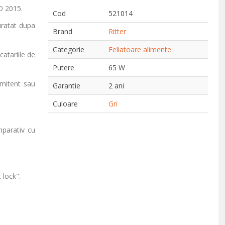
D 2015
.
Cod
521014
uratat dupa
Brand
Ritter
Categorie
Feliatoare alimente
catariile de
Putere
65 W
rmitent sau
Garantie
2 ani
Culoare
Gri
mparativ cu
 lock".