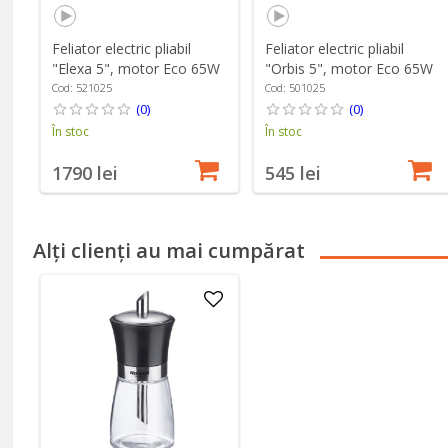
Feliator electric pliabil
Feliator electric pliabil
"Elexa 5", motor Eco 65W
"Orbis 5", motor Eco 65W
- Ritter
- Ritter
Cod: 521025
Cod: 501025
(0)
(0)
În stoc
În stoc
1790 lei
545 lei
Alți clienți au mai cumpărat