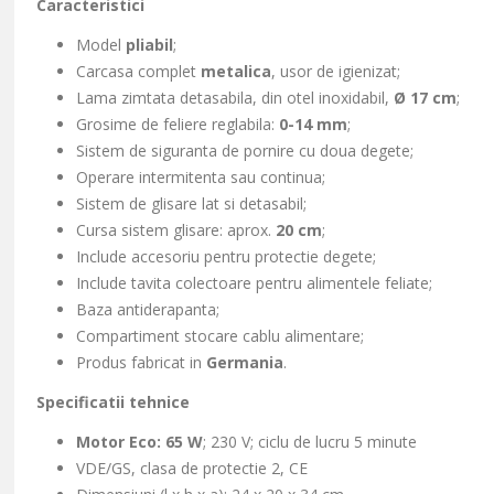
Caracteristici
Model
pliabil
;
Carcasa complet
metalica
, usor de igienizat;
Lama zimtata detasabila, din otel inoxidabil,
Ø 17 cm
;
Grosime de feliere reglabila:
0-14 mm
;
Sistem de siguranta de pornire cu doua degete;
Operare intermitenta sau continua;
Sistem de glisare lat si detasabil;
Cursa sistem glisare: aprox.
20 cm
;
Include accesoriu pentru protectie degete;
Include tavita colectoare pentru alimentele feliate;
Baza antiderapanta;
Compartiment stocare cablu alimentare;
Produs fabricat in
Germania
.
Specificatii tehnice
Motor Eco:
65 W
; 230 V; ciclu de lucru 5 minute
VDE/GS, c
lasa de protectie 2, CE