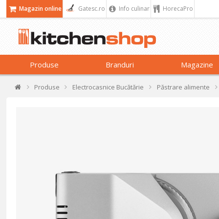
Magazin online
Gatesc.ro
Info culinar
HorecaPro
Produse
Branduri
Magazine
Produse
Electrocasnice Bucătărie
Păstrare alimente