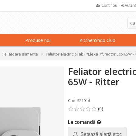
Cont nou
Autent
Produse noi
KitchenShop Club
Feliatoare alimente
Feliator electric pliabil "Elexa 7", motor Eco 65W - 
Feliator electri
65W - Ritter
Cod: 521014
La comandă
Setează alertă stoc