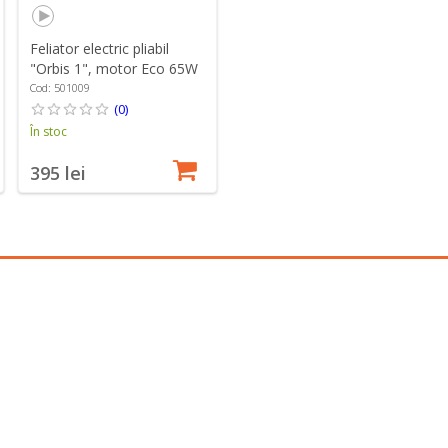
Feliator electric pliabil
"Orbis 1", motor Eco 65W
- Ritter
Cod: 501009
(0)
În stoc
395 lei