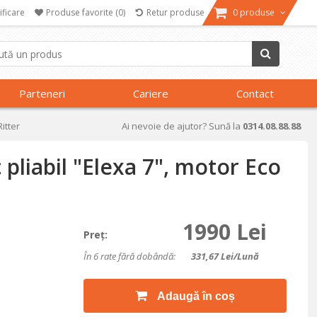
ificare
Produse favorite
(0)
Retur produse
0 produse
Parteneri
Cariere
Contact
Ritter
Ai nevoie de ajutor? Sună la
0314.08.88.88
c pliabil "Elexa 7", motor Eco
1990 Lei
Preţ:
În 6 rate fără dobândă:
331,67
Lei/lună
Adaugă în coș