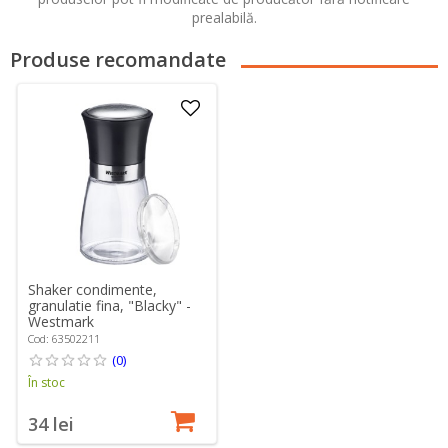
prealabilă.
Produse recomandate
Shaker condimente,
granulatie fina, "Blacky" -
Westmark
Cod: 63502211
(0)
În stoc
34 lei