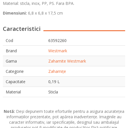
Material: sticla, inox, PP, PS. Fara BPA.
Dimensiuni:
6,8 x 6,8 x 17,5 cm
Caracteristici
Cod
63592260
Brand
Westmark
Gama
Zaharnite Westmark
Categorie
Zaharnițe
Capacitate
0,19 L
Material
Sticla
Notă:
Deși depunem toate eforturile pentru a asigura acuratețea
informațiilor prezentate, pot apărea inadvertențe. Imaginile au
caracter informativ, iar specificațiile, designul sau ambalajul
produselor pot fi modificate de producător fără notificare