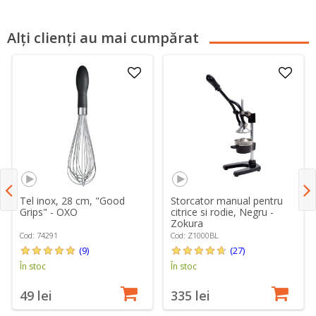
Alți clienți au mai cumpărat
Tel inox, 28 cm, "Good
Storcator manual pentru
Grips" - OXO
citrice si rodie, Negru -
Zokura
Cod: 74291
Cod: Z1000BL
(9)
(27)
În stoc
În stoc
49 lei
335 lei