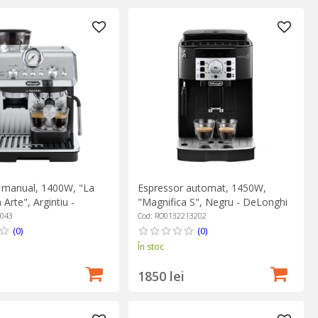
 manual, 1400W, "La
Espressor automat, 1450W,
 Arte", Argintiu -
"Magnifica S", Negru - DeLonghi
6043
Cod: RO0132213202
(0)
(0)
În stoc
1850 lei