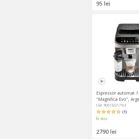
95 lei
Espressor automat 
"Magnifica Evo", Argin
DeLonghi
Cod: RO0132217163
(1)
În stoc
2790 lei