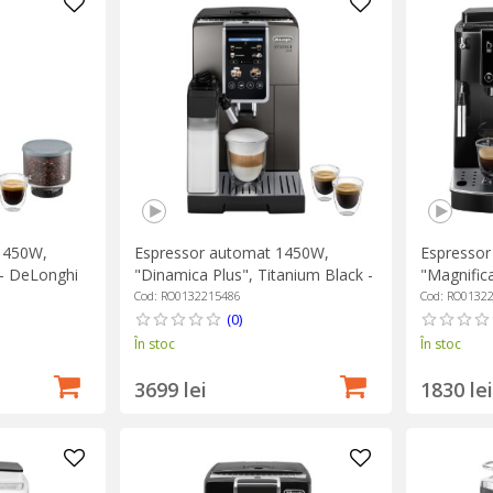
1450W,
Espressor automat 1450W,
Espresso
 - DeLonghi
"Dinamica Plus", Titanium Black -
"Magnifica
DeLonghi
DeLonghi
Cod: RO0132215486
Cod: RO0132
(0)
În stoc
În stoc
3699 lei
1830 lei