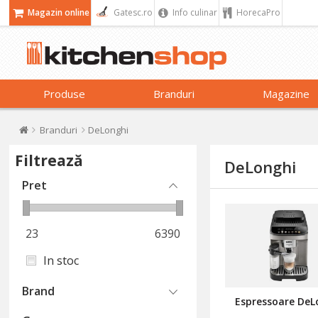
Magazin online
Gatesc.ro
Info culinar
HorecaPro
Produse
Branduri
Magazine
Branduri
DeLonghi
Filtrează
DeLonghi
Pret
23
6390
In stoc
Brand
Espressoare DeL