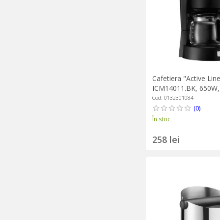
Cafetiera "Active Lin
ICM14011.BK, 650W,
DeLonghi
Cod: 0132301084
(0)
În stoc
258 lei