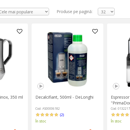
Produse pe pagină:
inox, 350 ml
Decalcifiant, 500ml - DeLonghi
Espressor
"PrimaDon
Argintiu/
Cod: AS00006182
Cod: 013221
(2)
În stoc
În stoc