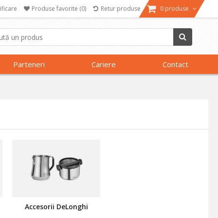
ificare
Produse favorite
(0)
Retur produse
0 produse
Parteneri
Cariere
Contact
Accesorii DeLonghi