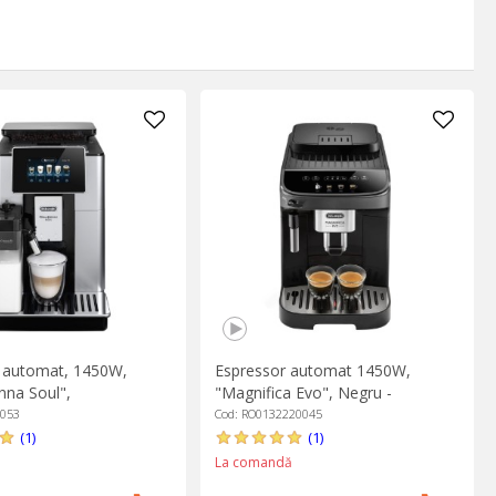
 automat, 1450W,
Espressor automat 1450W,
na Soul",
"Magnifica Evo", Negru -
Negru - DeLonghi
DeLonghi
7053
Cod: RO0132220045
(1)
(1)
La comandă