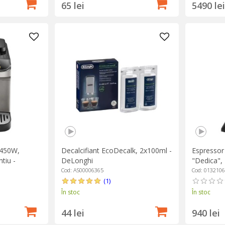
65 lei
5490 lei
1450W,
Decalcifiant EcoDecalk, 2x100ml -
Espressor
tiu -
DeLonghi
"Dedica",
Cod: AS00006365
Cod: 013210
(1)
În stoc
În stoc
44 lei
940 lei