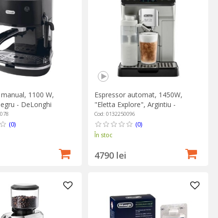
 manual, 1100 W,
Espressor automat, 1450W,
Negru - DeLonghi
"Eletta Explore", Argintiu -
DeLonghi
6078
Cod: 0132250096
(0)
(0)
În stoc
4790 lei