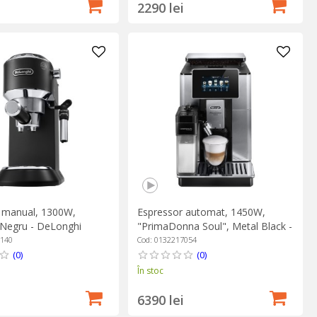
2290 lei
 manual, 1300W,
Espressor automat, 1450W,
 Negru - DeLonghi
"PrimaDonna Soul", Metal Black -
DeLonghi
6140
Cod: 0132217054
(0)
(0)
În stoc
6390 lei