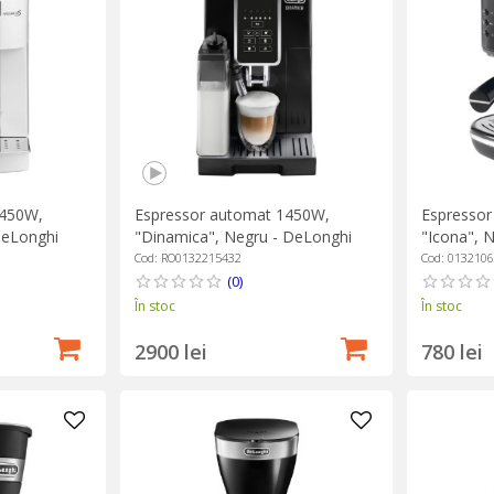
1450W,
Espressor automat 1450W,
Espressor
DeLonghi
"Dinamica", Negru - DeLonghi
"Icona", 
Cod: RO0132215432
Cod: 013210
(0)
În stoc
În stoc
2900 lei
780 lei