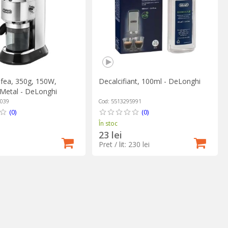
afea, 350g, 150W,
Decalcifiant, 100ml - DeLonghi
 Metal - DeLonghi
1039
Cod: 5513295991
(0)
(0)
În stoc
23 lei
Pret / lit: 230 lei