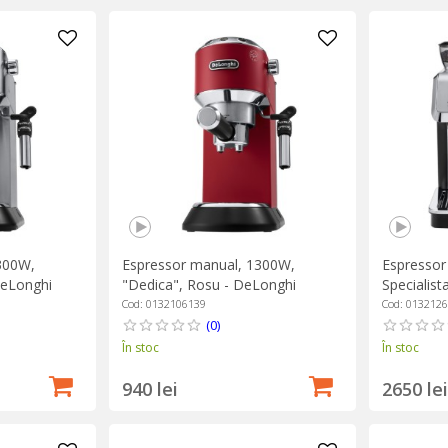
300W,
Espressor manual, 1300W,
Espressor
DeLonghi
"Dedica", Rosu - DeLonghi
Specialista
DeLonghi
Cod: 0132106139
Cod: 013212
(0)
În stoc
În stoc
940 lei
2650 lei