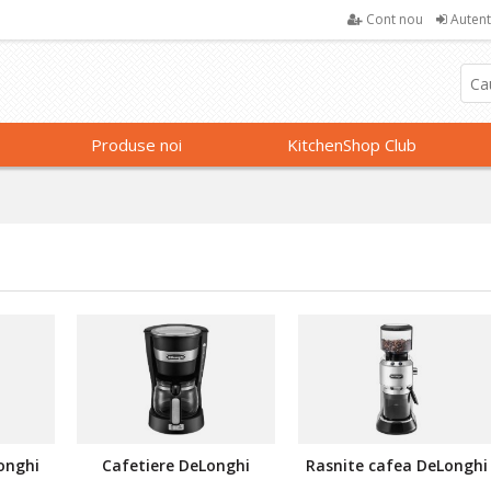
Cont nou
Autent
Produse noi
KitchenShop Club
onghi
Cafetiere DeLonghi
Rasnite cafea DeLonghi