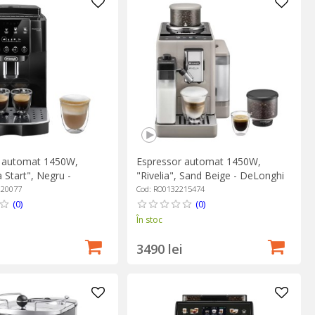
r automat 1450W,
Espressor automat 1450W,
 Start", Negru -
"Rivelia", Sand Beige - DeLonghi
220077
Cod: RO0132215474
(0)
(0)
În stoc
3490 lei