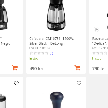
e"
Cafetiera ICM16731, 1200W,
Rasnita c
 Negru -
Silver Black - DeLonghi
"Dedica",
Cod: 0132301134
Cod: 017711
(0)
În stoc
În stoc
490 lei
790 lei