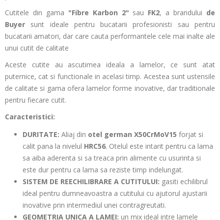
Cutitele din gama
"Fibre Karbon 2"
sau
FK2
, a brandului
de
Buyer
sunt ideale pentru bucatarii profesionisti sau pentru
bucatarii amatori, dar care cauta performantele cele mai inalte ale
unui cutit de calitate
Aceste cutite au ascutimea ideala a lamelor, ce sunt atat
puternice, cat si functionale in acelasi timp. Acestea sunt ustensile
de calitate si gama ofera lamelor forme inovative, dar traditionale
pentru fiecare cutit.
Caracteristici:
DURITATE:
Aliaj din
otel german X50CrMoV15
forjat si
calit pana la nivelul
HRC56
. Otelul este intarit pentru ca lama
sa aiba aderenta si sa treaca prin alimente cu usurinta si
este dur pentru ca lama sa reziste timp indelungat.
SISTEM DE REECHILIBRARE A CUTITULUI:
gasiti echilibrul
ideal pentru dumneavoastra a cutitului cu ajutorul ajustarii
inovative prin intermediul unei contragreutati.
GEOMETRIA UNICA A LAMEI:
un mix ideal intre lamele