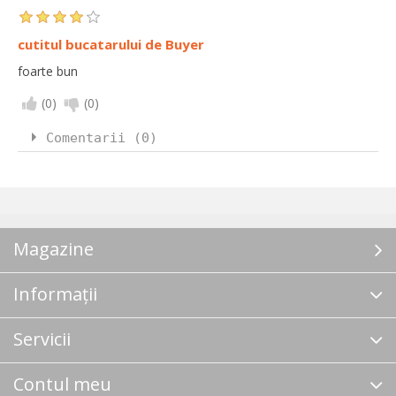
cutitul bucatarului de Buyer
foarte bun
(
0
)
(
0
)
Comentarii (0)
Magazine
Informații
Servicii
Contul meu