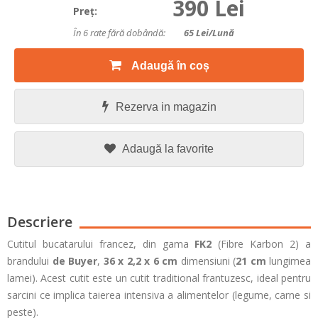
390 Lei
Preţ:
În 6 rate fără dobândă:
65
Lei/lună
Adaugă în coș
Rezerva in magazin
Adaugă la favorite
Descriere
Cutitul bucatarului francez, din gama
FK2
(Fibre Karbon 2) a
brandului
de Buyer
,
36 x 2,2 x 6 cm
dimensiuni
(
21 cm
lungimea
lamei). Acest cutit este un cutit traditional frantuzesc, ideal pentru
sarcini ce implica taierea intensiva a alimentelor (legume, carne si
peste).