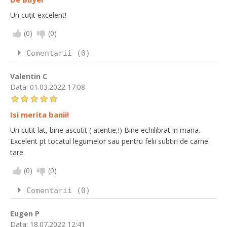
Un cuțit excelent!
(
0
)
(
0
)
Comentarii (0)
Valentin C
Data:
01.03.2022 17:08
Isi merita banii!
Un cutit lat, bine ascutit ( atentie,!) Bine echilibrat in mana.
Excelent pt tocatul legumelor sau pentru felii subtiri de carne
tare.
(
0
)
(
0
)
Comentarii (0)
Eugen P
Data:
18.07.2022 12:41