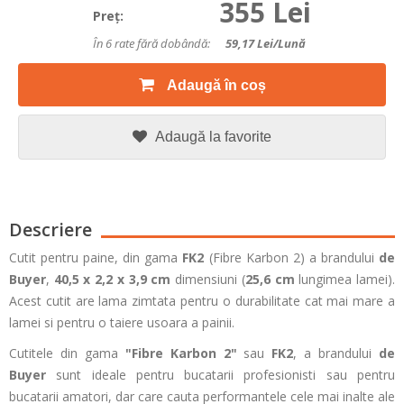
355 Lei
Preţ:
În 6 rate fără dobândă:
59,17
Lei/lună
Adaugă în coș
Adaugă la favorite
Descriere
Cutit pentru paine, din gama
FK2
(Fibre Karbon 2) a brandului
de
Buyer
,
40,5 x 2,2 x 3,9 cm
dimensiuni (
25,6 cm
lungimea lamei)
.
Acest cutit are lama zimtata pentru o durabilitate cat mai mare a
lamei si pentru o taiere usoara a painii.
Cutitele din gama
"Fibre Karbon 2"
sau
FK2
, a brandului
de
Buyer
sunt ideale pentru bucatarii profesionisti sau pentru
bucatarii amatori, dar care cauta performantele cele mai inalte ale