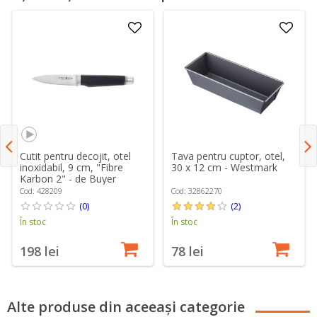
Cutit pentru decojit, otel
Tava pentru cuptor, otel,
inoxidabil, 9 cm, "Fibre
30 x 12 cm - Westmark
Karbon 2" - de Buyer
Cod: 428209
Cod: 32862270
(0)
(2)
În stoc
În stoc
198 lei
78 lei
Alte produse din aceeași categorie