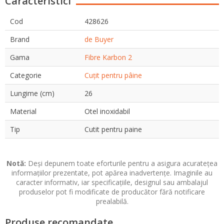
Caracteristici
Cod
428626
Brand
de Buyer
Gama
Fibre Karbon 2
Categorie
Cuțit pentru pâine
Lungime (cm)
26
Material
Otel inoxidabil
Tip
Cutit pentru paine
Notă:
Deși depunem toate eforturile pentru a asigura acuratețea
informațiilor prezentate, pot apărea inadvertențe. Imaginile au
caracter informativ, iar specificațiile, designul sau ambalajul
produselor pot fi modificate de producător fără notificare
prealabilă.
Produse recomandate