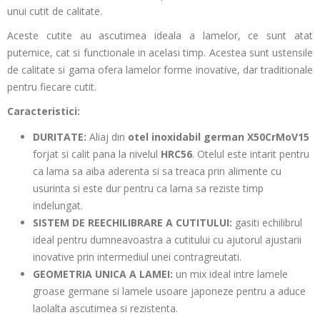
unui cutit de calitate.
Aceste cutite au ascutimea ideala a lamelor, ce sunt atat
puternice, cat si functionale in acelasi timp. Acestea sunt ustensile
de calitate si gama ofera lamelor forme inovative, dar traditionale
pentru fiecare cutit.
Caracteristici:
DURITATE:
Aliaj din
otel inoxidabil german X50CrMoV15
forjat si calit pana la nivelul
HRC56
. Otelul este intarit pentru
ca lama sa aiba aderenta si sa treaca prin alimente cu
usurinta si este dur pentru ca lama sa reziste timp
indelungat.
SISTEM DE REECHILIBRARE A CUTITULUI:
gasiti echilibrul
ideal pentru dumneavoastra a cutitului cu ajutorul ajustarii
inovative prin intermediul unei contragreutati.
GEOMETRIA UNICA A LAMEI:
un mix ideal intre lamele
groase germane si lamele usoare japoneze pentru a aduce
laolalta ascutimea si rezistenta.