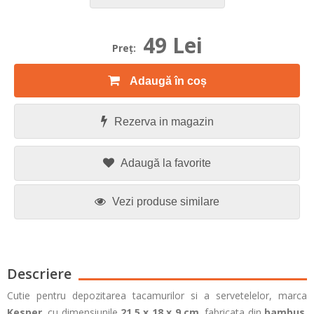
49 Lei
Preţ:
Adaugă în coș
Rezerva in magazin
Adaugă la favorite
Vezi produse similare
Descriere
Cutie pentru depozitarea tacamurilor si a servetelelor, marca
Kesper
, cu dimensiunile
21,5 x 18 x 9 cm
, fabricata din
bambus
.