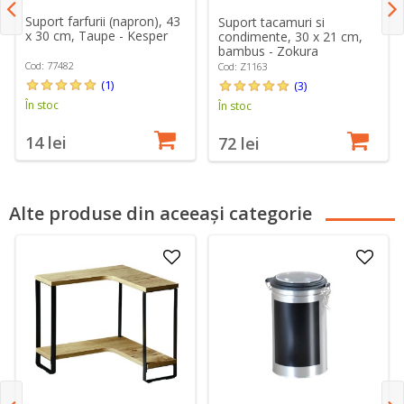
Suport farfurii (napron), 43
Suport tacamuri si
x 30 cm, Taupe - Kesper
condimente, 30 x 21 cm,
bambus - Zokura
Cod: 77482
Cod: Z1163
(1)
(3)
În stoc
În stoc
14 lei
72 lei
Alte produse din aceeași categorie