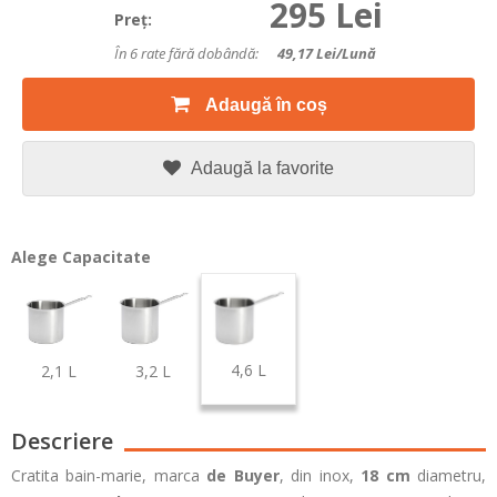
295 Lei
Preţ:
În 6 rate fără dobândă:
49,17
Lei/lună
Adaugă în coș
Adaugă la favorite
Alege Capacitate
4,6 L
2,1 L
3,2 L
Descriere
Cratita bain-marie, marca
de Buyer
, din inox,
18 cm
diametru,