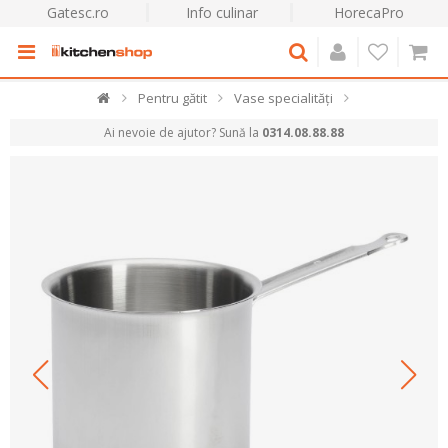
Gatesc.ro
Info culinar
HorecaPro
Pentru gătit
Vase specialități
Ai nevoie de ajutor? Sună la
0314.08.88.88