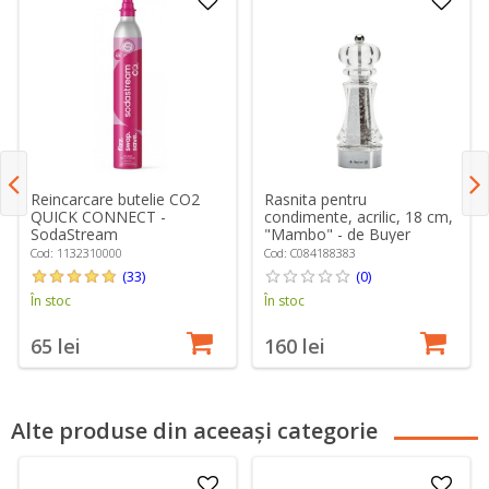
Reincarcare butelie CO2
Rasnita pentru
QUICK CONNECT -
condimente, acrilic, 18 cm,
SodaStream
"Mambo" - de Buyer
Cod: 1132310000
Cod: C084188383
(33)
(0)
În stoc
În stoc
65 lei
160 lei
Alte produse din aceeași categorie