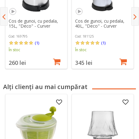
Cos de gunoi, cu pedala,
Cos de gunoi, cu pedala,
15L, "Deco" - Curver
40L, "Deco" - Curver
Cod: 169795
Cod: 181125
(1)
(1)
În stoc
În stoc
260 lei
345 lei
Alți clienți au mai cumpărat