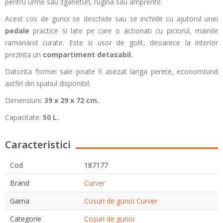
pentru urme sau zgarieturi, rugina sau amprente.
Acest cos de gunoi se deschide sau se inchide cu ajutorul unei
pedale
practice si late pe care o actionati cu piciorul, mainile
ramanand curate. Este si usor de golit, deoarece la interior
prezinta un
compartiment detasabil
.
Datorita formei sale poate fi asezat langa perete, economisind
astfel din spatiul disponibil.
Dimensiuni:
39 x 29 x 72 cm.
Capacitate:
50 L.
Caracteristici
Cod
187177
Brand
Curver
Gama
Cosuri de gunoi Curver
Categorie
Coșuri de gunoi