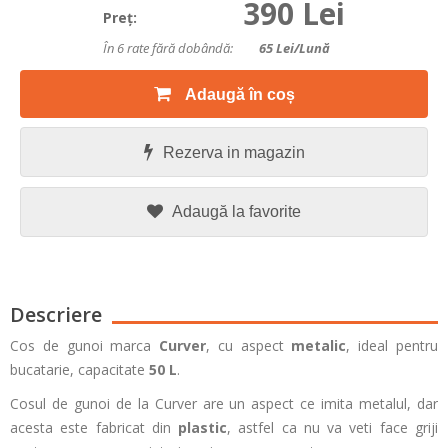
390 Lei
Preţ:
În 6 rate fără dobândă:
65
Lei/lună
Adaugă în coș
Rezerva in magazin
Adaugă la favorite
Descriere
Cos de gunoi marca
Curver
, cu aspect
metalic
, ideal pentru
bucatarie, capacitate
50 L
.
Cosul de gunoi de la Curver are un aspect ce imita metalul, dar
acesta este fabricat din
plastic
, astfel ca nu va veti face griji