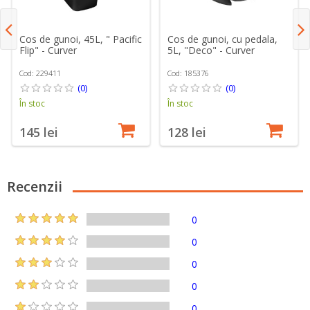
Cos de gunoi, 45L, " Pacific
Cos de gunoi, cu pedala,
Flip" - Curver
5L, "Deco" - Curver
Cod: 229411
Cod: 185376
(0)
(0)
În stoc
În stoc
145 lei
128 lei
Recenzii
0
0
0
0
0