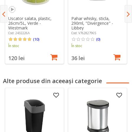
Uscator salata, plastic,
Pahar whisky, sticla,
26cm/5L, Verde -
290ml, "Divergence" -
Westmark
Libbey
348653322
Cod: 2432226A
Cod: V762827965
(10)
(0)
În stoc
În stoc
120 lei
36 lei
Alte produse din aceeași categorie