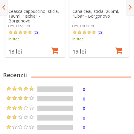
Ceasca cappuccino, sticla,
Cana ceai, sticla, 265ml,
180ml, "Ischia" -
"Elba" - Borgonovo
Borgonovo
Cod: 13220320
Cod: 12031020
(2)
(2)
În stoc
În stoc
18 lei
19 lei
Recenzii
0
0
0
0
0