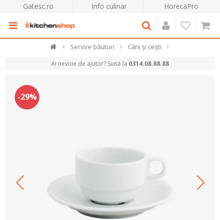
Gatesc.ro
Info culinar
HorecaPro
Servire băuturi
Căni și cești
Ai nevoie de ajutor? Sună la
0314.08.88.88
-29%