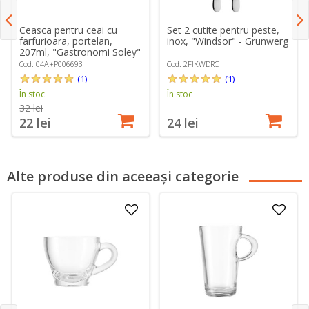
Ceasca pentru ceai cu
Set 2 cutite pentru peste,
farfurioara, portelan,
inox, "Windsor" - Grunwerg
207ml, "Gastronomi Soley"
- Porland
Cod: 04A+P006693
Cod: 2FIKWDRC
(1)
(1)
În stoc
În stoc
32 lei
22 lei
24 lei
Alte produse din aceeași categorie