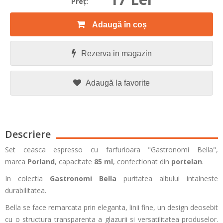
Preţ:
Adaugă în coș
Rezerva in magazin
Adaugă la favorite
Descriere
Set ceasca espresso cu farfurioara "Gastronomi Bella",
marca
Porland
, capacitate
85 ml
, confectionat din
portelan
.
In colectia
Gastronomi Bella
puritatea albului intalneste
durabilitatea.
Bella
se face remarcata prin eleganta, linii fine, un design deosebit
cu o structura transparenta a glazurii si versatilitatea produselor.