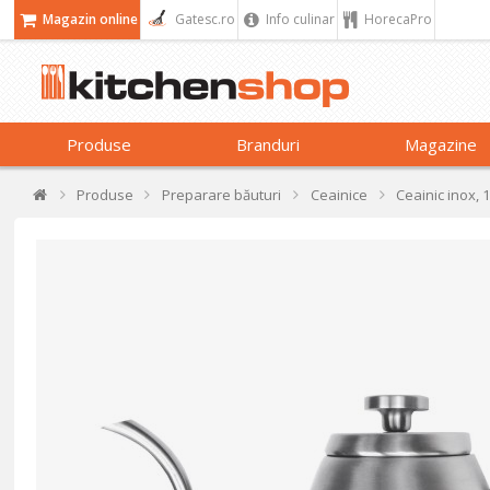
Magazin online
Gatesc.ro
Info culinar
HorecaPro
Produse
Branduri
Magazine
Produse
Preparare băuturi
Ceainice
Ceainic inox, 1