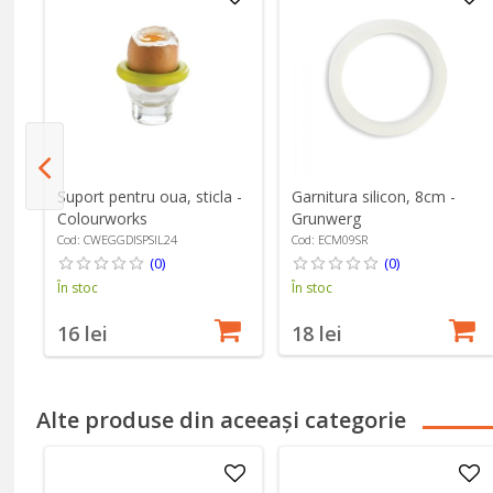
Garnitura silicon, 8cm -
Suport pentru oua, sticla -
Grunwerg
Colourworks
Cod: ECM09SR
Cod: CWEGGDISPSIL24
(0)
(0)
În stoc
În stoc
18 lei
16 lei
Alte produse din aceeași categorie