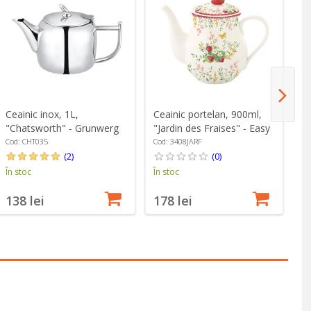
Ceainic inox, 1L,
Ceainic portelan, 900ml,
Ce
"Chatsworth" - Grunwerg
"Jardin des Fraises" - Easy
st
Life
- 
Cod: CHT035
Cod: 3408JARF
Co
(2)
(0)
În stoc
În stoc
În
138 lei
178 lei
4