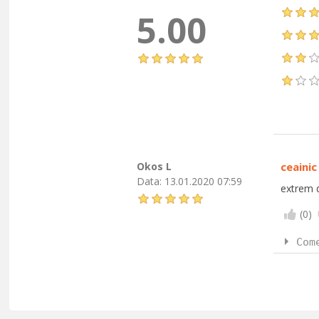
5.00
Okos L
ceainic
Data:
13.01.2020 07:59
extrem d
(
0
)
Com