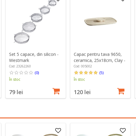
Set 5 capace, din silicon -
Capac pentru tava 9650,
Westmark
ceramica, 25x18cm, Clay -
Emile Henry
Cod: 23262260
Cod: 005002
(0)
(5)
În stoc
În stoc
79 lei
120 lei