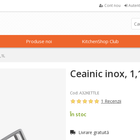
Cont nou
Autent
Produse noi
KitchenShop Club
,1L
Ceainic inox, 1,
Cod: A32KETTLE
1 Recenzii
În stoc
Livrare gratuită