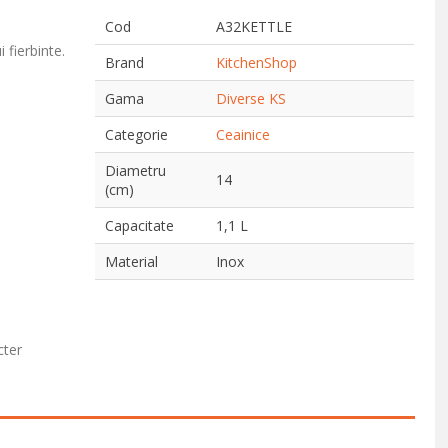
Cod
A32KETTLE
i fierbinte.
Brand
KitchenShop
Gama
Diverse KS
Categorie
Ceainice
Diametru
14
(cm)
Capacitate
1,1 L
Material
Inox
cter