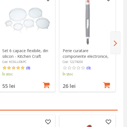
Set 6 capace flexibile, din
Perie curatare
Oa
silicon - Kitchen Craft
componente electronice,
25
cu capat dublu, "Good
Em
Cod: KCSILLID6PC
Cod: 12274200
Co
Grips" - OXO
(8)
(0)
În stoc
În stoc
În
55 lei
26 lei
4