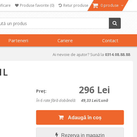
ificare
Produse favorite
(0)
Retur produse
0 produse
Parteneri
Cariere
Contact
Ai nevoie de ajutor? Sună la
0314.08.88.88
1L
296 Lei
Preţ:
În 6 rate fără dobândă:
49,33
Lei/lună
Adaugă în coș
Rezerva in magazin