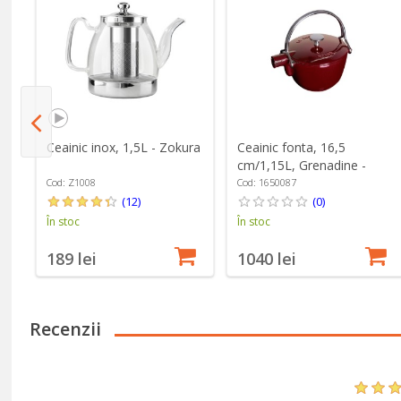
ox,
Ceainic inox, 1,5L - Zokura
Ceainic fonta, 16,5
cm/1,15L, Grenadine -
Staub
Cod: Z1008
Cod: 1650087
(12)
(0)
În stoc
În stoc
189 lei
1040 lei
Recenzii