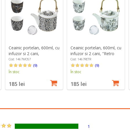
Ceainic portelan, 600ml, cu
Ceainic portelan, 600ml, cu
infuzor si 2 cani,
infuzor si 2 cani, "Retro
"Atmosphere Savana" -
Jungle" - Easy Life
Cod: 1467MOS7
Cod: 1467RETR
Easy Life
(9)
(9)
În stoc
În stoc
185 lei
185 lei
1