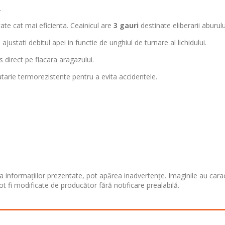
.
ate cat mai eficienta. Ceainicul are
3 gauri
destinate eliberarii aburulu
justati debitul apei in functie de unghiul de turnare al lichidului.
 direct pe flacara aragazului.
arie termorezistente pentru a evita accidentele.
 informațiilor prezentate, pot apărea inadvertențe. Imaginile au cara
ot fi modificate de producător fără notificare prealabilă.