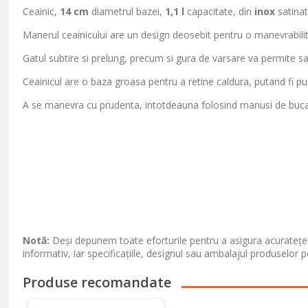
Ceainic,
14 cm
diametrul bazei,
1,1 l
capacitate, din
inox
satinat
Manerul ceainicului are un design deosebit pentru o manevrabilit
Gatul subtire si prelung, precum si gura de varsare va permite sa a
Ceainicul are o baza groasa pentru a retine caldura, putand fi pus
A se manevra cu prudenta, intotdeauna folosind manusi de bucat
Notă:
Deși depunem toate eforturile pentru a asigura acuratețea
informativ, iar specificațiile, designul sau ambalajul produselor p
Produse recomandate