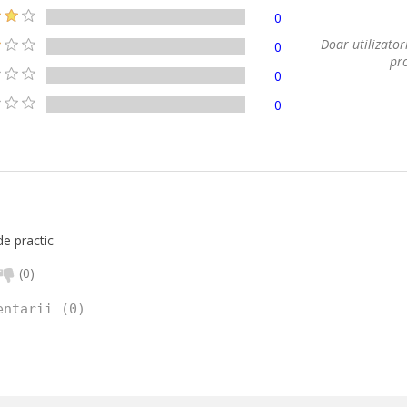
0
Doar utilizatori
0
pro
0
0
e practic
(
0
)
entarii (0)