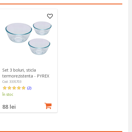
Set 3 boluri, sticla
termorezistenta - PYREX
Cod: 333S703
(2)
În stoc
88 lei