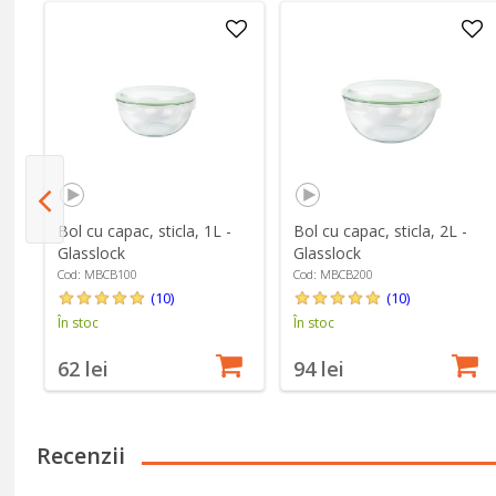
,
Bol cu capac, sticla, 1L -
Bol cu capac, sticla, 2L -
k
Glasslock
Glasslock
Cod: MBCB100
Cod: MBCB200
(10)
(10)
În stoc
În stoc
62 lei
94 lei
Recenzii