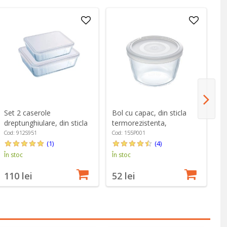
Set 2 caserole
Bol cu capac, din sticla
Ca
dreptunghiulare, din sticla
termorezistenta,
di
termorezistenta, cu capac,
16cm/1,5L - PYREX
cu
Cod: 912S951
Cod: 155P001
Co
1,5L/2,6L - PYREX
(1)
(4)
În stoc
În stoc
În
110 lei
52 lei
8