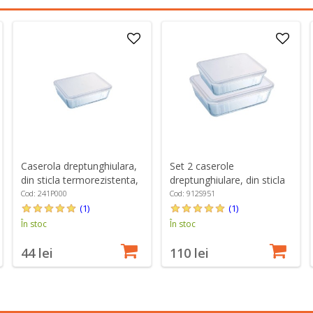
Caserola dreptunghiulara,
Set 2 caserole
din sticla termorezistenta,
dreptunghiulare, din sticla
cu capac, 800ml - PYREX
termorezistenta, cu capac,
Cod: 241P000
Cod: 912S951
1,5L/2,6L - PYREX
(1)
(1)
În stoc
În stoc
44 lei
110 lei