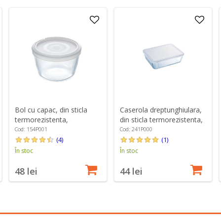
Bol cu capac, din sticla
Caserola dreptunghiulara,
termorezistenta,
din sticla termorezistenta,
15cm/1,1L - PYREX
cu capac, 800ml - PYREX
Cod: 154P001
Cod: 241P000
(4)
(1)
În stoc
În stoc
48 lei
44 lei