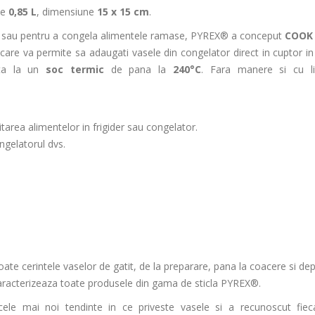
te
0,85 L
, dimensiune
15 x 15 cm
.
ana sau pentru a congela alimentele ramase, PYREX® a conceput
COOK 
 care va permite sa adaugati vasele din congelator direct in cuptor in 
sta la un
soc termic
de pana la
240°C
. Fara manere si cu lin
itarea alimentelor in frigider sau congelator.
ongelatorul dvs.
ate cerintele vaselor de gatit, de la preparare, pana la coacere si dep
, caracterizeaza toate produsele din gama de sticla PYREX®.
ele mai noi tendinte in ce priveste vasele si a recunoscut fiec