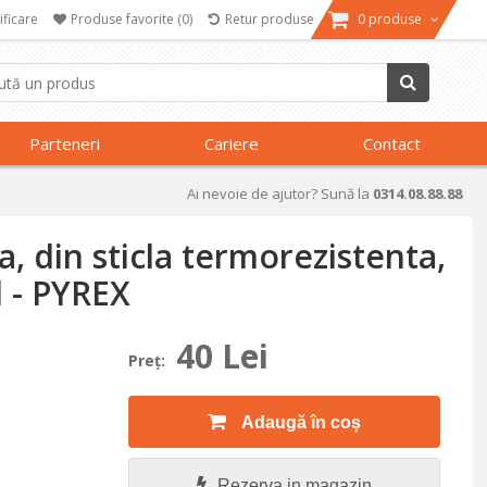
ificare
Produse favorite
(0)
Retur produse
0 produse
Parteneri
Cariere
Contact
Ai nevoie de ajutor? Sună la
0314.08.88.88
a, din sticla termorezistenta,
l - PYREX
40 Lei
Preţ:
Adaugă în coș
Rezerva in magazin