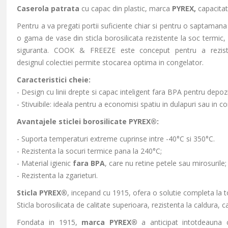
Caserola patrata
cu capac din plastic, marca
PYREX,
capacita
Pentru a va pregati portii suficiente chiar si pentru o saptam
o gama de vase din sticla borosilicata rezistente la soc termic,
siguranta. COOK & FREEZE este conceput pentru a rezi
designul colectiei permite stocarea optima in congelator.
Caracteristici cheie:
- Design cu linii drepte si capac inteligent fara BPA pentru depoz
- Stivuibile: ideala pentru a economisi spatiu in dulapuri sau in c
Avantajele sticlei borosilicate PYREX®:
- Suporta temperaturi extreme cuprinse intre
-40°C si 350°C.
- Rezistenta la socuri termice pana la 240°C;
- Material igienic
fara BPA
, care nu retine petele sau mirosurile;
- Rezistenta la zgarieturi.
Sticla PYREX®
, incepand cu 1915, ofera o solutie completa la to
Sticla borosilicata de calitate superioara, rezistenta la caldura
Fondata in 1915,
marca PYREX®
a anticipat intotdeauna c