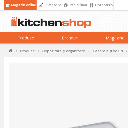
Magazin online
Gatesc.ro
Info culinar
HorecaPro
Produse
Branduri
Magazine
Produse
Depozitare și organizare
Caserole și boluri