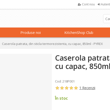
Cont nou
Autent
Produse noi
KitchenShop Club
Caserola patrata, din sticla termorezistenta, cu capac, 850ml - PYREX
Caserola patrat
cu capac, 850m
Cod: 218P001
1 Recenzii
În stoc