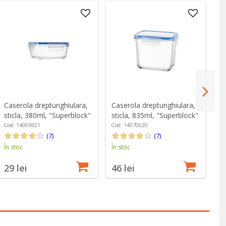
Caserola dreptunghiulara,
Caserola dreptunghiulara,
Ca
sticla, 380ml, "Superblock"
sticla, 835ml, "Superblock"
st
- Borgonovo
- Borgonovo
-
Cod: 14069821
Cod: 14070620
Co
(7)
(7)
În stoc
În stoc
În
29 lei
46 lei
4