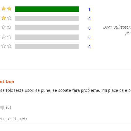
1
0
Doar utilizatori
0
pro
0
0
ent bun
se foloseste usor: se pune, se scoate fara probleme. Imi place ca e pat
(
0
)
entarii (0)