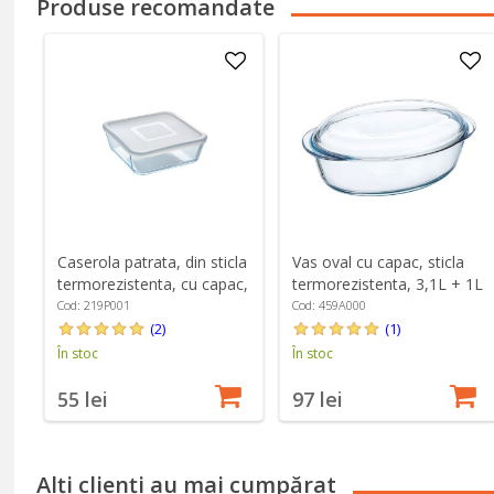
Produse recomandate
Caserola patrata, din sticla
Vas oval cu capac, sticla
termorezistenta, cu capac,
termorezistenta, 3,1L + 1L
2L - PYREX
- PYREX
Cod: 219P001
Cod: 459A000
(2)
(1)
În stoc
În stoc
55 lei
97 lei
Alți clienți au mai cumpărat