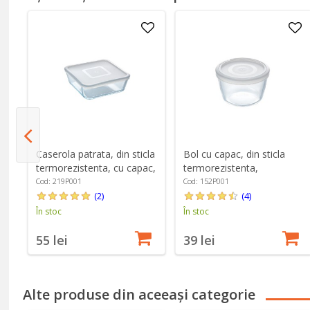
Caserola patrata, din sticla
Bol cu capac, din sticla
termorezistenta, cu capac,
termorezistenta,
2L - PYREX
12cm/600ml - PYREX
Cod: 219P001
Cod: 152P001
(2)
(4)
În stoc
În stoc
55 lei
39 lei
Alte produse din aceeași categorie