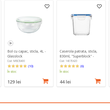
Bol cu capac, sticla, 4L -
Caserola patrata, sticla,
Glasslock
830ml, "Superblock" -
Borgonovo
Cod: MBCB400
Cod: 14070420
(10)
(6)
În stoc
În stoc
129 lei
44 lei