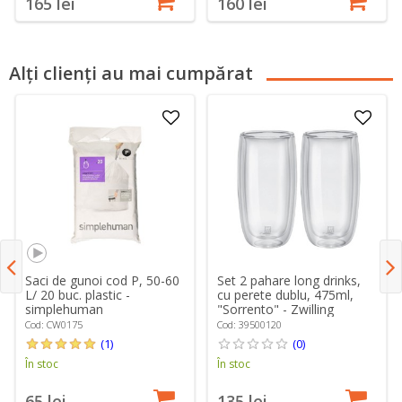
165 lei
160 lei
Alți clienți au mai cumpărat
Saci de gunoi cod P, 50-60
Set 2 pahare long drinks,
L/ 20 buc. plastic -
cu perete dublu, 475ml,
simplehuman
"Sorrento" - Zwilling
Cod: CW0175
Cod: 39500120
(1)
(0)
În stoc
În stoc
65 lei
135 lei