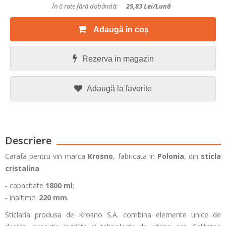
În 6 rate fără dobândă:
25,83
Lei/lună
Adaugă în coș
Rezerva in magazin
Adaugă la favorite
Descriere
Carafa pentru vin marca
Krosno
, fabricata in
Polonia
, din
sticla
cristalina
.
- capacitate
1800 ml
;
- inaltime:
220 mm
.
Sticlaria produsa de Krosno S.A. combina elemente unice de