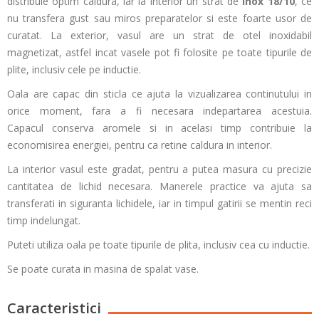
distribuie optim caldura, iar la interior un strat de
inox 18/10
, ce
nu transfera gust sau miros preparatelor si este foarte usor de
curatat. La exterior, vasul are un strat de otel inoxidabil
magnetizat, astfel incat vasele pot fi folosite pe toate tipurile de
plite, inclusiv cele pe inductie.
Oala are capac din sticla ce ajuta la vizualizarea continutului in
orice moment, fara a fi necesara indepartarea acestuia.
Capacul conserva aromele si in acelasi timp contribuie la
economisirea energiei, pentru ca retine caldura in interior.
La interior vasul este gradat, pentru a putea masura cu precizie
cantitatea de lichid necesara. Manerele practice va ajuta sa
transferati in siguranta lichidele, iar in timpul gatirii se mentin reci
timp indelungat.
Puteti utiliza oala pe toate tipurile de plita, inclusiv cea cu inductie.
Se poate curata in masina de spalat vase.
Caracteristici