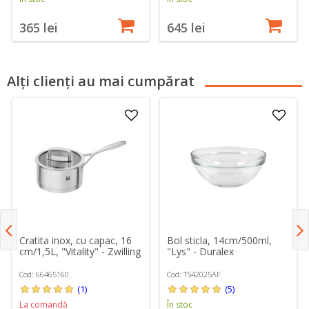
365 lei
645 lei
Alți clienți au mai cumpărat
Cratita inox, cu capac, 16
Bol sticla, 14cm/500ml,
cm/1,5L, "Vitality" - Zwilling
"Lys" - Duralex
Cod: 66465160
Cod: T542025AF
(1)
(5)
La comandă
În stoc