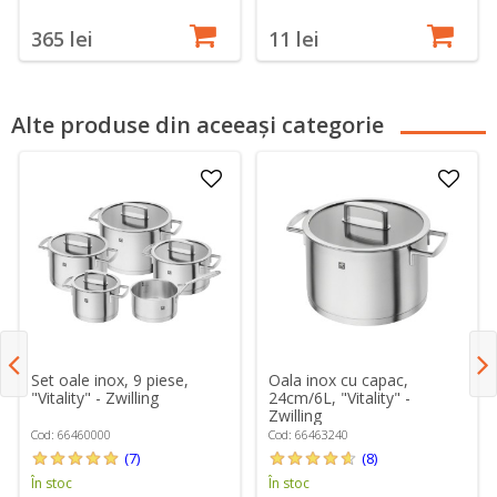
365 lei
11 lei
Alte produse din aceeași categorie
Set oale inox, 9 piese,
Oala inox cu capac,
"Vitality" - Zwilling
24cm/6L, "Vitality" -
Zwilling
Cod: 66460000
Cod: 66463240
(7)
(8)
În stoc
În stoc