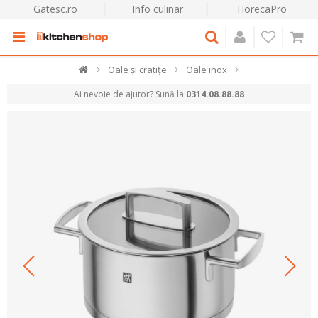
Gatesc.ro
Info culinar
HorecaPro
Oale și cratițe
Oale inox
Ai nevoie de ajutor? Sună la
0314.08.88.88