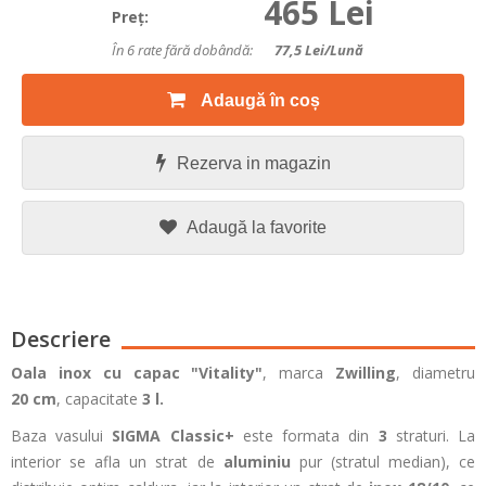
465 Lei
Preţ:
În 6 rate fără dobândă:
77,5
Lei/lună
Adaugă în coș
Rezerva in magazin
Adaugă la favorite
Descriere
Oala inox cu capac "Vitality"
, marca
Zwilling
, diametru
20 cm
, capacitate
3 l.
Baza vasului
SIGMA Classic+
este formata din
3
straturi. La
interior se afla un strat de
aluminiu
pur (stratul median), ce