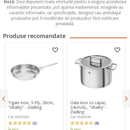
Notă:
Deși depunem toate eforturile pentru a asigura acuratețea
informațiilor prezentate, pot apărea inadvertențe. Imaginile au
caracter informativ, iar specificațiile, designul sau ambalajul
produselor pot fi modificate de producător fără notificare
prealabilă.
Produse recomandate
Tigaie inox, 3-Ply, 26cm,
Oala inox cu capac,
"Vitality" - Zwilling
24cm/6L, "Vitality" -
Zwilling
Cod: 66470260
Cod: 66463240
(2)
(8)
În stoc
În stoc