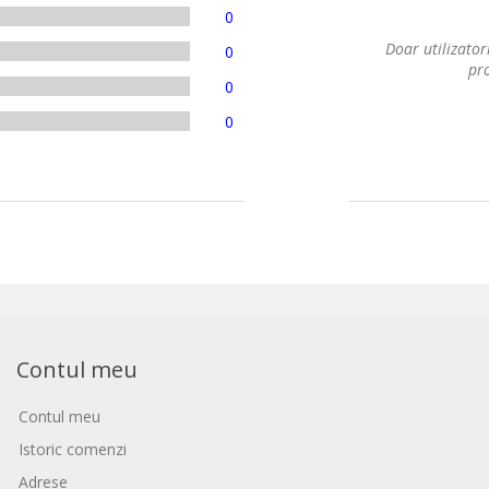
0
Doar utilizatori
0
pro
0
0
Contul meu
Contul meu
Istoric comenzi
Adrese