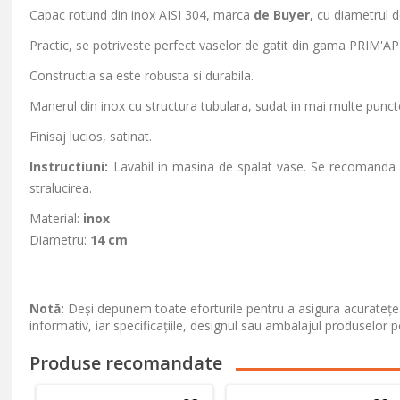
Capac rotund din inox AISI 304, marca
de Buyer,
cu diametrul 
Practic, se potriveste perfect vaselor de gatit din gama PRIM'APP
Constructia sa este robusta si durabila.
Manerul din inox cu structura tubulara, sudat in mai multe puncte
Finisaj lucios, satinat.
Instructiuni:
Lavabil in masina de spalat vase. Se recomanda lu
stralucirea.
Material:
inox
Diametru:
14 cm
Notă:
Deși depunem toate eforturile pentru a asigura acuratețea
informativ, iar specificațiile, designul sau ambalajul produselor p
Produse recomandate