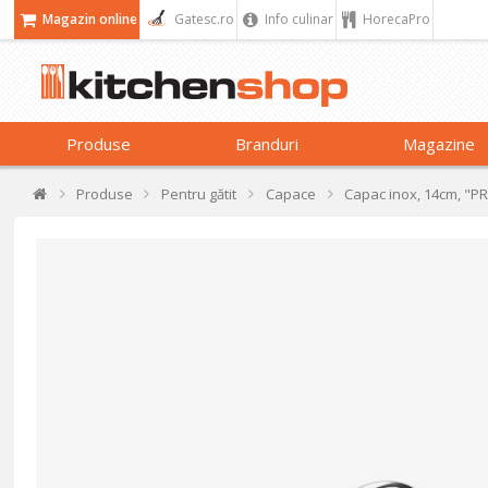
Magazin online
Gatesc.ro
Info culinar
HorecaPro
Produse
Branduri
Magazine
Produse
Pentru gătit
Capace
Capac inox, 14cm, "P