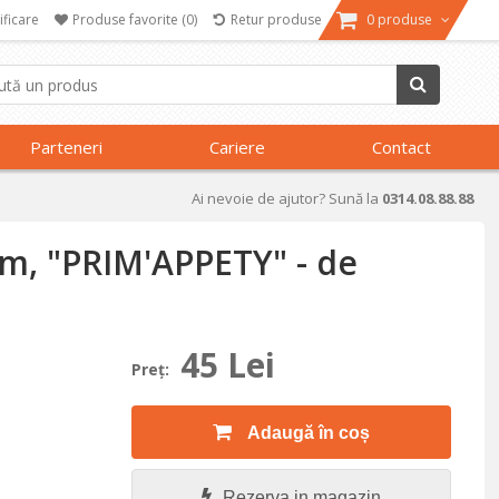
ificare
Produse favorite
(0)
Retur produse
0 produse
Parteneri
Cariere
Contact
Ai nevoie de ajutor? Sună la
0314.08.88.88
cm, "PRIM'APPETY" - de
45 Lei
Preţ:
Adaugă în coș
Rezerva in magazin