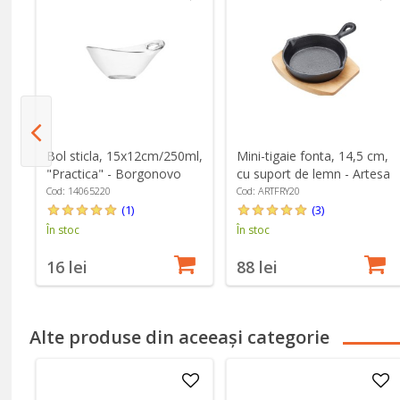
Bol sticla, 15x12cm/250ml,
Mini-tigaie fonta, 14,5 cm,
"Practica" - Borgonovo
cu suport de lemn - Artesa
Cod: 14065220
Cod: ARTFRY20
(1)
(3)
În stoc
În stoc
16 lei
88 lei
Alte produse din aceeași categorie