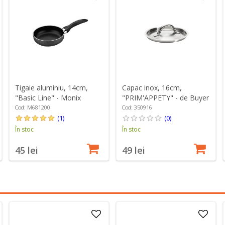
Tigaie aluminiu, 14cm,
Capac inox, 16cm,
"Basic Line" - Monix
"PRIM'APPETY" - de Buyer
Cod: M681200
Cod: 350916
(1)
(0)
În stoc
În stoc
45 lei
49 lei