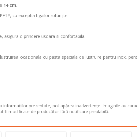
de
14 cm.
ETY, cu exceptia tigailor rotunjite.
, asigura o prindere usoara si confortabila.
struirea ocazionala cu pasta speciala de lustruire pentru inox, pent
 informațiilor prezentate, pot apărea inadvertențe. Imaginile au cara
ot fi modificate de producător fără notificare prealabilă.