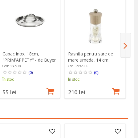
Capac inox, 18cm,
Rasnita pentru sare de
Ti
"PRIM'APPETY" - de Buyer
mare umeda, 14 cm,
24
"Oleron Z", Natural -
K
Cod: 350918
Cod: 2992000
Co
Peugeot
(0)
(0)
În stoc
În stoc
În
55 lei
210 lei
1