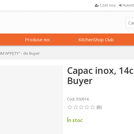
Cont nou
Autent
Produse noi
KitchenShop Club
RIM'APPETY" - de Buyer
Capac inox, 14
Buyer
Cod: 350914
În stoc