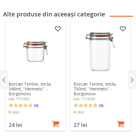
Alte produse din aceeași categorie
Borcan Terrine, sticla,
Borcan Terrine, sticla,
340ml, "Hermetic" -
750ml, "Hermetic" -
Borgonovo
Borgonovo
Cod: 17115921
Cod: 17116320
(6)
(6)
În stoc
În stoc
24 lei
27 lei