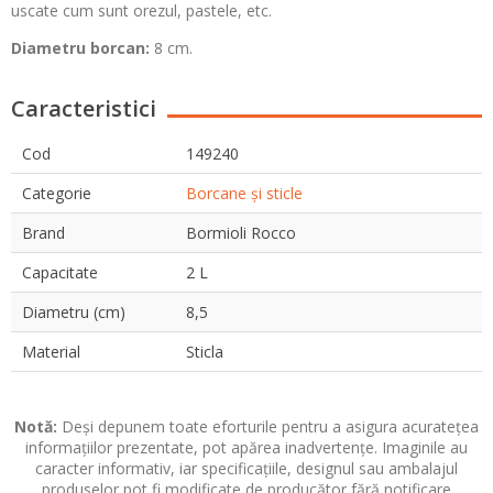
uscate cum sunt orezul, pastele, etc.
Diametru borcan:
8 cm.
Caracteristici
Cod
149240
Categorie
Borcane și sticle
Brand
Bormioli Rocco
Capacitate
2 L
Diametru (cm)
8,5
Material
Sticla
Notă:
Deși depunem toate eforturile pentru a asigura acuratețea
informațiilor prezentate, pot apărea inadvertențe. Imaginile au
caracter informativ, iar specificațiile, designul sau ambalajul
produselor pot fi modificate de producător fără notificare