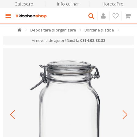
Gatesc.ro
Info culinar
HorecaPro
Depozitare și organizare
Borcane și sticle
Ai nevoie de ajutor? Sună la
0314.08.88.88