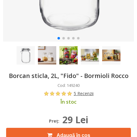
Borcan sticla, 2L, "Fido" - Bormioli Rocco
Cod: 149240
5 Recenzii
În stoc
29 Lei
Preţ:
Adaugă în coș