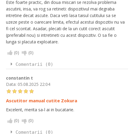
Este foarte practic, din doua miscari se rezolva problema
ascutirii, insa, va rog sa retineti: dispozitivul mai degraba
intretine decat ascute. Daca veti lasa taisul cutitului sa se
uzeze peste o oarecare limita, efectul acestui dispozitiv nu va
fi cel scontat. Asadar, plecati de la un cutit corect ascutit
(preferabil nou) si intretineti cu acest dispozitiv. O sa fie o
lunga si placuta exploatare.
(
0
)
(
0
)
Comentarii (0)
constantin t
Data:
05.08.2025 22:04
Ascutitor manual cutite Zokura
Excelent, merita sa-l ai in bucatarie.
(
0
)
(
0
)
Comentarii (0)