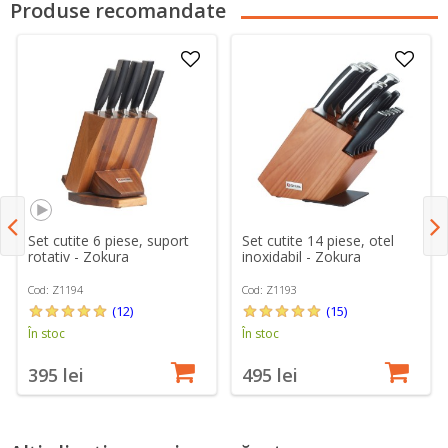
Produse recomandate
Set cutite 6 piese, suport
Set cutite 14 piese, otel
rotativ - Zokura
inoxidabil - Zokura
Cod: Z1194
Cod: Z1193
(12)
(15)
În stoc
În stoc
395 lei
495 lei