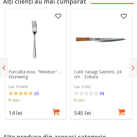
Alți clienți au mai cumpărat
Furculita inox, "Windsor" -
Cutit Yanagi Sashimi, 24
Grunwerg
cm - Zokura
Cod: TAFWSR
Cod: Z1433
(2)
(0)
În stoc
În stoc
14 lei
545 lei
Alte produse din aceeași categorie