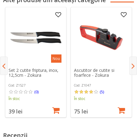
Nou
Set 2 cutite friptura, inox,
Ascutitor de cutite si
12,5cm - Zokura
foarfece - Zokura
Cod: Z1527
Cod: Z1047
(0)
(5)
În stoc
În stoc
39 lei
75 lei
Recenzii