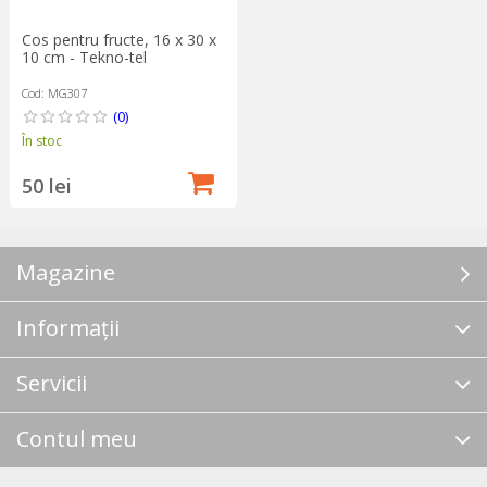
Cos pentru fructe, 16 x 30 x
10 cm - Tekno-tel
Cod: MG307
(0)
În stoc
50 lei
Magazine
Informații
Servicii
Contul meu