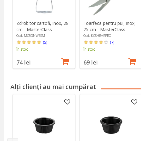
Zdrobitor cartofi, inox, 28
Foarfeca pentru pui, inox,
cm - MasterClass
25 cm - MasterClass
Cod: MCSGNWSSM
Cod: KCSHEARPRO
(5)
(7)
În stoc
În stoc
74 lei
69 lei
Alți clienți au mai cumpărat