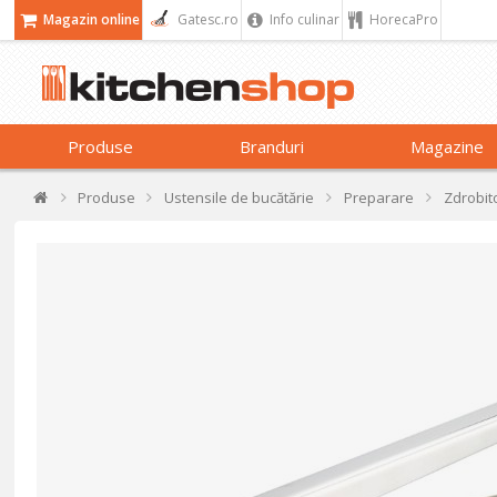
Magazin online
Gatesc.ro
Info culinar
HorecaPro
Produse
Branduri
Magazine
Produse
Ustensile de bucătărie
Preparare
Zdrobit