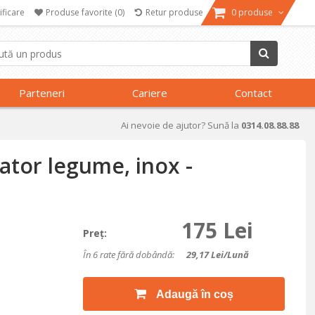
ificare
Produse favorite
(0)
Retur produse
0 produse
Parteneri
Cariere
Contact
Ai nevoie de ajutor? Sună la
0314.08.88.88
ator legume, inox -
175 Lei
Preţ:
În 6 rate fără dobândă:
29,17
Lei/lună
Adaugă în coș