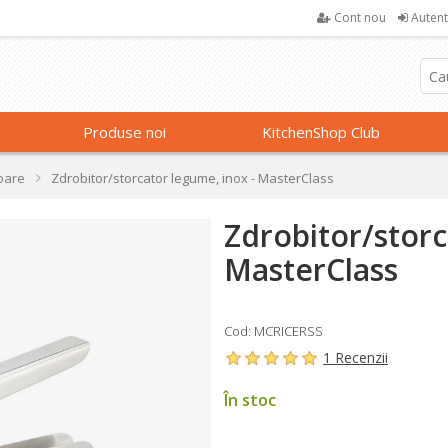
Cont nou
Autent
Produse noi
KitchenShop Club
oare
Zdrobitor/storcator legume, inox - MasterClass
Zdrobitor/storc
MasterClass
Cod: MCRICERSS
1 Recenzii
În stoc