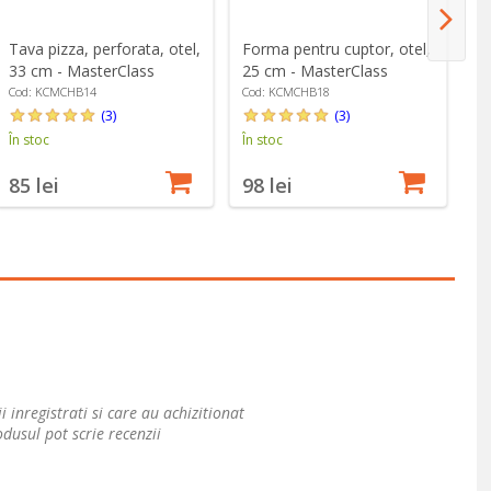
Tava pizza, perforata, otel,
Forma pentru cuptor, otel,
Fo
33 cm - MasterClass
25 cm - MasterClass
cm
Cod: KCMCHB14
Cod: KCMCHB18
Co
(3)
(3)
În stoc
În stoc
În
85 lei
98 lei
8
i inregistrati si care au achizitionat
dusul pot scrie recenzii