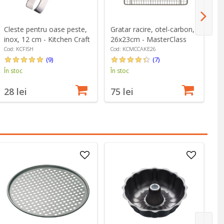
Cleste pentru oase peste,
Gratar racire, otel-carbon,
Pe
inox, 12 cm - Kitchen Craft
26x23cm - MasterClass
Ki
Cod: KCFISH
Cod: KCMCCAKE26
Co
(9)
(7)
În stoc
În stoc
În
28 lei
75 lei
1