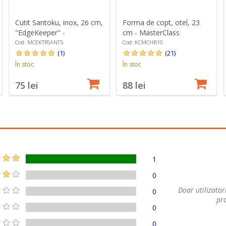
Cutit Santoku, inox, 26 cm,
Forma de copt, otel, 23
"EdgeKeeper" -
cm - MasterClass
MasterClass
Cod: MCEKTRSANT5
Cod: KCMCHB10
(1)
(21)
În stoc
În stoc
75 lei
88 lei
1
0
Doar utilizatori
0
pro
0
0