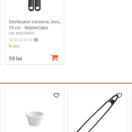
Desfacator conserve, inox,
19 cm - MasterClass
Cod: MCSGNWCO
(0)
În stoc
59 lei