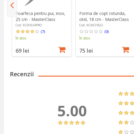
,
Foarfeca pentru pui, inox,
Forma de copt rotunda,
s
25 cm - MasterClass
otel, 18 cm - MasterClass
Cod: KCSHEARPRO
Cod: KCMCHB22
(7)
(0)
În stoc
În stoc
69 lei
75 lei
Recenzii
5.00