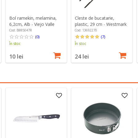
Bol ramekin, melamina,
Cleste de bucatarie,
6,2cm, Alb - Viejo Valle
plastic, 29 cm - Westmark
Cod: B885047R
Cod: 13692270
(0)
(7)
În stoc
În stoc
10 lei
24 lei