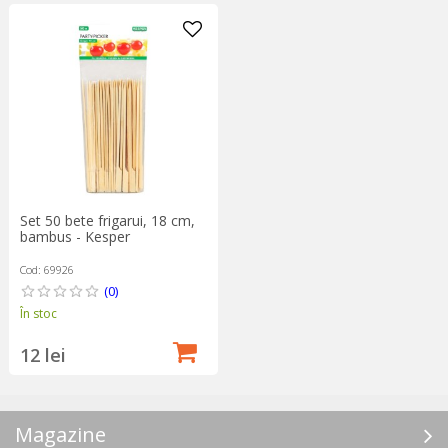
Set 50 bete frigarui, 18 cm,
bambus - Kesper
Cod: 69926
(0)
În stoc
12 lei
Magazine