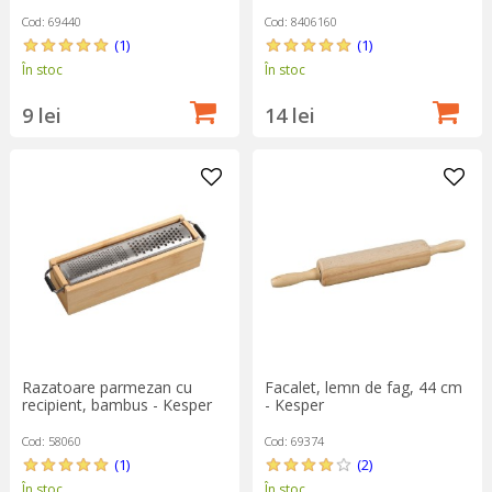
Cod: 69440
Cod: 8406160
(1)
(1)
În stoc
În stoc
9 lei
14 lei
Razatoare parmezan cu
Facalet, lemn de fag, 44 cm
recipient, bambus - Kesper
- Kesper
Cod: 58060
Cod: 69374
(1)
(2)
În stoc
În stoc