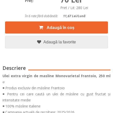
Preţ:
Pret / Lit: 280 Lei
În 6 rate fără dobândă:
11,67
Lei/lună
Adaugă în coș
Adaugă la favorite
Descriere
Ulei extra virgin de masline Monovarietal Frantoio, 250 ml
℮
◾ Produs exclusiv din măsline Frantoio
◾ Pentru cei care caută un ulei de măsline cu gust fructat și
intensitate medie
◾ 100% măsline italiene
◾ Campania actuală de recoltare: 2025/2026