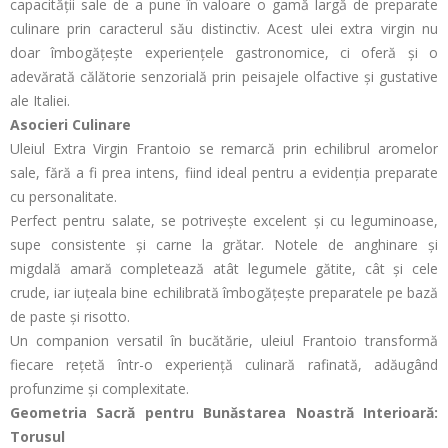
capacității sale de a pune în valoare o gamă largă de preparate
culinare prin caracterul său distinctiv. Acest ulei extra virgin nu
doar îmbogățește experiențele gastronomice, ci oferă și o
adevărată călătorie senzorială prin peisajele olfactive și gustative
ale Italiei.
Asocieri Culinare
Uleiul Extra Virgin Frantoio se remarcă prin echilibrul aromelor
sale, fără a fi prea intens, fiind ideal pentru a evidenția preparate
cu personalitate.
Perfect pentru salate, se potrivește excelent și cu leguminoase,
supe consistente și carne la grătar. Notele de anghinare și
migdală amară completează atât legumele gătite, cât și cele
crude, iar iuțeala bine echilibrată îmbogățește preparatele pe bază
de paste și risotto.
Un companion versatil în bucătărie, uleiul Frantoio transformă
fiecare rețetă într-o experiență culinară rafinată, adăugând
profunzime și complexitate.
Geometria Sacră pentru Bunăstarea Noastră Interioară:
Torusul