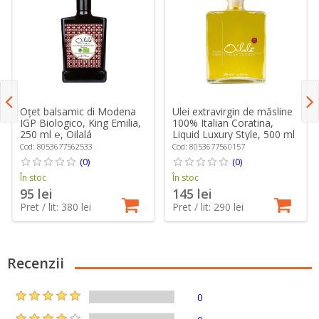
Oțet balsamic di Modena
Ulei extravirgin de măsline
IGP Biologico, King Emilia,
100% Italian Coratina,
250 ml ℮, Oilalá
Liquid Luxury Style, 500 ml
℮, Oilalá
Cod: 8053677562533
Cod: 8053677560157
(0)
(0)
În stoc
În stoc
95 lei
145 lei
Pret / lit: 380 lei
Pret / lit: 290 lei
Recenzii
0