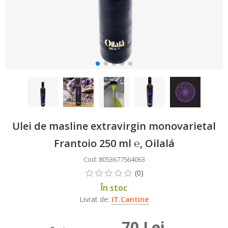
Ulei de masline extravirgin monovarietal
Frantoio 250 ml ℮, Oilalá
Cod: 8053677564063
În stoc
Livrat de:
IT.Cantine
70 Lei