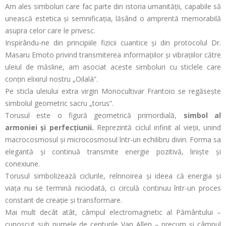
Am ales simboluri care fac parte din istoria umanității, capabile să
unească estetica și semnificația, lăsând o amprentă memorabilă
asupra celor care le privesc.
Inspirându-ne din principiile fizicii cuantice și din protocolul Dr.
Masaru Emoto privind transmiterea informațiilor și vibrațiilor către
uleiul de măsline, am asociat aceste simboluri cu sticlele care
conțin elixirul nostru „Oilalà”.
Pe sticla uleiului extra virgin Monocultivar Frantoio se regăsește
simbolul geometric sacru „torus”.
Torusul este o figură geometrică primordială,
simbol al
armoniei și perfecțiunii.
Reprezintă ciclul infinit al vieții, unind
macrocosmosul și microcosmosul într-un echilibru divin. Forma sa
elegantă și continuă transmite energie pozitivă, liniște și
conexiune.
Torusul simbolizează ciclurile, reînnoirea și ideea că energia și
viața nu se termină niciodată, ci circulă continuu într-un proces
constant de creație și transformare.
Mai mult decât atât, câmpul electromagnetic al Pământului –
cunoscut sub numele de centurile Van Allen – precum și câmpul