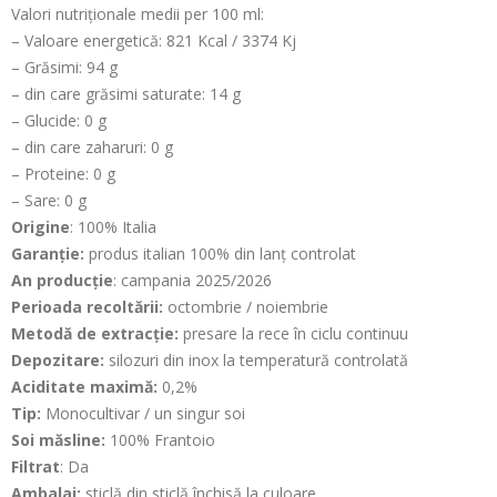
Valori nutriționale medii per 100 ml:
– Valoare energetică: 821 Kcal / 3374 Kj
– Grăsimi: 94 g
– din care grăsimi saturate: 14 g
– Glucide: 0 g
– din care zaharuri: 0 g
– Proteine: 0 g
– Sare: 0 g
Origine
: 100% Italia
Garanție:
produs italian 100% din lanț controlat
An producție
: campania 2025/2026
Perioada recoltării:
octombrie / noiembrie
Metodă de extracție:
presare la rece în ciclu continuu
Depozitare:
silozuri din inox la temperatură controlată
Aciditate maximă:
0,2%
Tip:
Monocultivar / un singur soi
Soi măsline:
100% Frantoio
Filtrat
: Da
Ambalaj:
sticlă din sticlă închisă la culoare