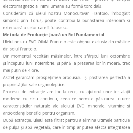
electromagnetic al inimii umane au formă toroidală.
Considerăm că uleiul nostru Monocultivar Frantoio, îmbogățit
simbolic prin Torus, poate contribui la bunăstarea interioară și
exterioară a celor care îl folosesc.
Metoda de Producție Joacă un Rol Fundamental
Uleiul nostru EVO Oilalà Frantoio este obținut exclusiv din măsline
din soiul Frantoio.
Din momentul recoltării măslinelor, între sfârșitul lunii octombrie
și începutul lunii noiembrie, și până la presarea lor în moară, trec
mai puțin de 4 ore.
Astfel garantăm prospețimea produsului și păstrarea perfectă a
proprietăților sale organoleptice.
Procesul de extracție are loc la rece, cu ajutorul unor instalații
moderne cu ciclu continuu, ceea ce permite păstrarea tuturor
caracteristicilor naturale ale uleiului EVO: minerale, vitamine și
antioxidanți benefici pentru organism.
După extracție, uleiul este filtrat pentru a elimina ultimele particule
de pulpă și apă vegetală, care în timp ar putea afecta integritatea