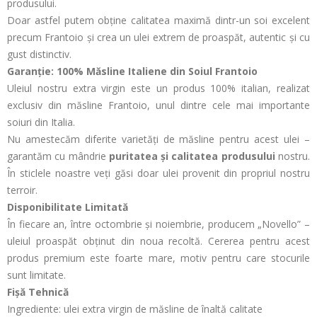
produsului.
Doar astfel putem obține calitatea maximă dintr-un soi excelent
precum Frantoio și crea un ulei extrem de proaspăt, autentic și cu
gust distinctiv.
Garanție: 100% Măsline Italiene din Soiul Frantoio
Uleiul nostru extra virgin este un produs 100% italian, realizat
exclusiv din măsline Frantoio, unul dintre cele mai importante
soiuri din Italia.
Nu amestecăm diferite varietăți de măsline pentru acest ulei –
garantăm cu mândrie
puritatea și calitatea produsului
nostru.
În sticlele noastre veți găsi doar ulei provenit din propriul nostru
terroir.
Disponibilitate Limitată
În fiecare an, între octombrie și noiembrie, producem „Novello” –
uleiul proaspăt obținut din noua recoltă. Cererea pentru acest
produs premium este foarte mare, motiv pentru care stocurile
sunt limitate.
Fișă Tehnică
Ingrediente: ulei extra virgin de măsline de înaltă calitate