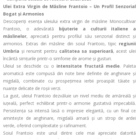
Ulei Extra Virgin de Măsline Frantoio – Un Profil Senzorial
Bogat și Armonios
Descoperiți esența uleiului extra virgin de măsline Monocultivar
Frantoio, o adevărată
bijuterie a culturii italiene a
măslinelor
, apreciată pentru profilul său senzorial distinct și
armonios. Extras din măsline din soiul Frantoio, tipic
regiunii
Umbria
și renumit pentru
calitatea sa superioară
, acest ulei
încântă simțurile printr-o simfonie de arome și gusturi.
Uleiul se deschide cu o
intensitate fructată medie
. Paleta
aromatică este compusă din note bine definite de anghinare și
migdală, combinate cu prospețimea ierbii proaspăt tăiate și
nuanțe delicate de roșii verzi.
La gust, uleiul Frantoio dezvăluie un nivel mediu de amăreală și
iuțeală, perfect echilibrat printr-o armonie gustativă impecabilă.
Persistența sa intensă lasă o impresie elegantă, cu un final ce
amintește de anghinare, migdală amară și un strop de ardei
verde, oferind complexitate și rafinament.
Soiul Frantoio este unul dintre cele mai apreciate datorită