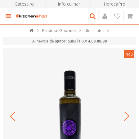
Gatesc.ro
Info culinar
HorecaPro
Produse Gourmet
Ulei si otet
Ai nevoie de ajutor? Sună la
0314.08.88.88
Nou