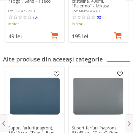
"Togo", Sand - Tiseco
cristalina, 400ml,
"Palermo" - Mikasa
Cod: ZZ0476SAND
Cod: MKPALWW4PC
(0)
(0)
În stoc
În stoc
49 lei
195 lei
Alte produse din aceeași categorie
Suport farfurii (napron),
Suport farfurii (napron),
33x45 cm, "Togo", Blue -
33x45 cm, "Togo", Grey -