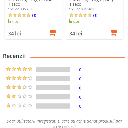
Tiseco
Tiseco
Cod: ZZ0435BLUE
Cod: ZZ0435GREY
(1)
(1)
În stoc
În stoc
34 lei
34 lei
Recenzii
0
0
0
0
0
Doar utilizatorii inregistrati si care au achizitionat produsul pot
scrie recenzii