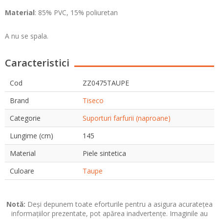
Material
: 85% PVC, 15% poliuretan
A nu se spala.
Caracteristici
Cod
ZZ0475TAUPE
Brand
Tiseco
Categorie
Suporturi farfurii (naproane)
Lungime (cm)
145
Material
Piele sintetica
Culoare
Taupe
Notă:
Deși depunem toate eforturile pentru a asigura acuratețea
informațiilor prezentate, pot apărea inadvertențe. Imaginile au