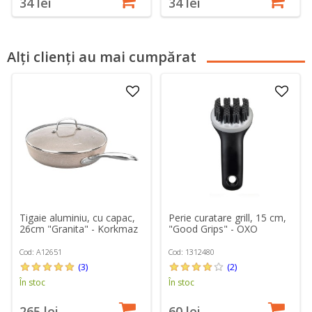
34 lei
34 lei
Alți clienți au mai cumpărat
Tigaie aluminiu, cu capac,
Perie curatare grill, 15 cm,
26cm "Granita" - Korkmaz
"Good Grips" - OXO
Cod: A12651
Cod: 1312480
(3)
(2)
În stoc
În stoc
265 lei
60 lei