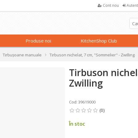
Cont nou
Autent
Produse noi
KitchenShop Club
Tirbușoane manuale
Tirbuson nichelat, 7 cm, "Sommelier" - Zwilling
Tirbuson nichel
Zwilling
Cod: 39619000
În stoc