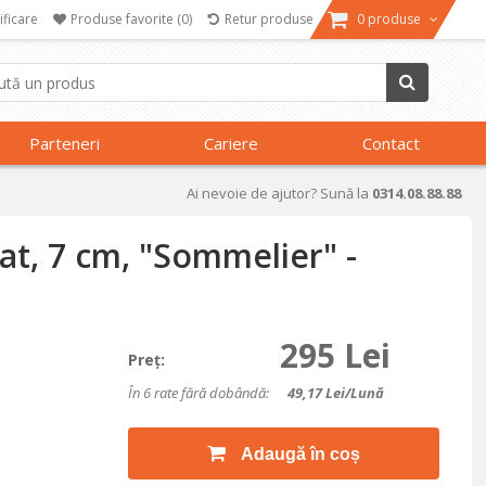
ificare
Produse favorite
(0)
Retur produse
0 produse
Parteneri
Cariere
Contact
Ai nevoie de ajutor? Sună la
0314.08.88.88
at, 7 cm, "Sommelier" -
295 Lei
Preţ:
În 6 rate fără dobândă:
49,17
Lei/lună
Adaugă în coș