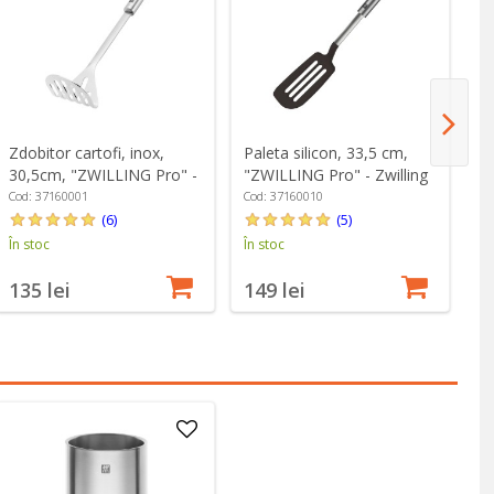
Zdobitor cartofi, inox,
Paleta silicon, 33,5 cm,
Re
30,5cm, "ZWILLING Pro" -
"ZWILLING Pro" - Zwilling
S
Zwilling
Cod: 37160001
Cod: 37160010
Co
(6)
(5)
În stoc
În stoc
În
135 lei
149 lei
6