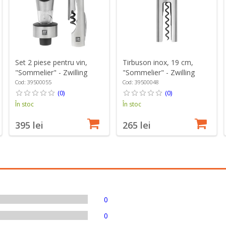
Set 2 piese pentru vin,
Tirbuson inox, 19 cm,
"Sommelier" - Zwilling
"Sommelier" - Zwilling
Cod: 39500055
Cod: 39500048
(0)
(0)
În stoc
În stoc
395 lei
265 lei
0
0