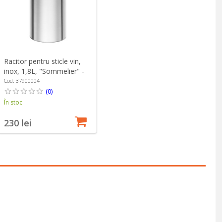
Racitor pentru sticle vin,
inox, 1,8L, "Sommelier" -
Zwilling
Cod: 37900004
(0)
În stoc
230 lei