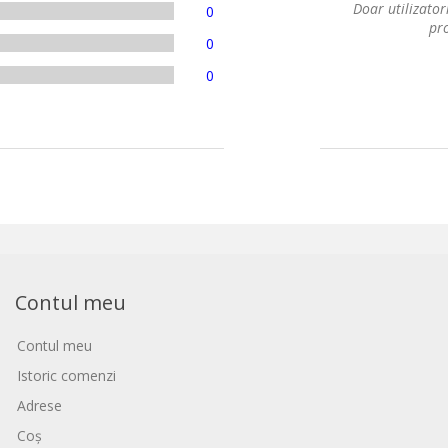
Doar utilizatori
0
pro
0
0
Contul meu
Contul meu
Istoric comenzi
Adrese
Coș