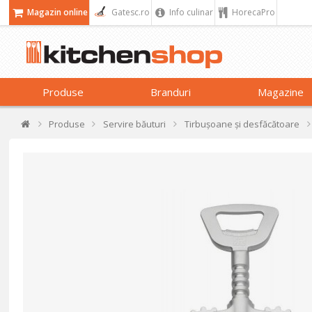
Magazin online
Gatesc.ro
Info culinar
HorecaPro
Produse
Branduri
Magazine
Produse
Servire băuturi
Tirbușoane și desfăcătoare