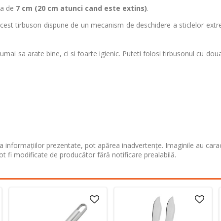
ea de
7 cm (20 cm atunci cand este extins)
.
, acest tirbuson dispune de un mecanism de deschidere a sticlelor ext
mai sa arate bine, ci si foarte igienic. Puteti folosi tirbusonul cu dou
 informațiilor prezentate, pot apărea inadvertențe. Imaginile au cara
ot fi modificate de producător fără notificare prealabilă.