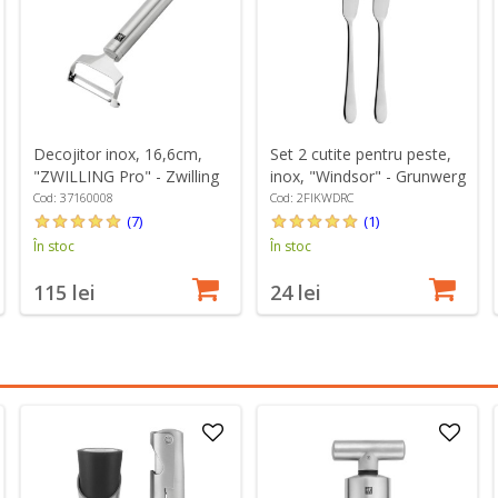
Decojitor inox, 16,6cm,
Set 2 cutite pentru peste,
"ZWILLING Pro" - Zwilling
inox, "Windsor" - Grunwerg
Cod: 37160008
Cod: 2FIKWDRC
(7)
(1)
În stoc
În stoc
115 lei
24 lei