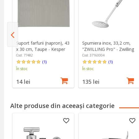
Suport farfurii (napron), 43
Spumiera inox, 33,2 cm,
g
x 30 cm, Taupe - Kesper
"ZWILLING Pro" - Zwilling
Cod: 77482
Cod: 37160004
(1)
(1)
În stoc
În stoc
14 lei
135 lei
Alte produse din aceeași categorie