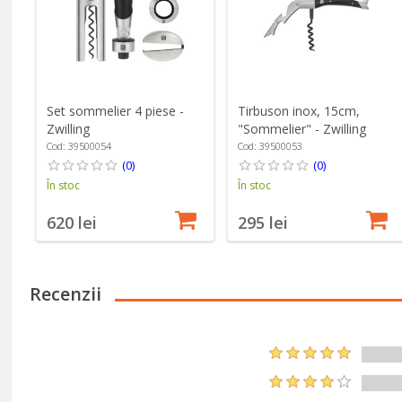
Set sommelier 4 piese -
Tirbuson inox, 15cm,
Zwilling
"Sommelier" - Zwilling
Cod: 39500054
Cod: 39500053
(0)
(0)
În stoc
În stoc
620 lei
295 lei
Recenzii