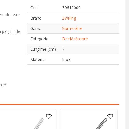
Cod
39619000
rem de usor
Brand
Zwilling
Gama
Sommelier
a parghii de
Categorie
Desfăcătoare
Lungime (cm)
7
Material
Inox
cter