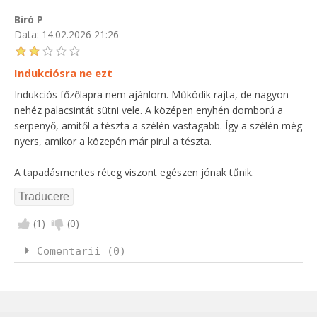
Biró P
Data:
14.02.2026 21:26
Indukciósra ne ezt
Indukciós főzőlapra nem ajánlom. Működik rajta, de nagyon
nehéz palacsintát sütni vele. A középen enyhén domború a
serpenyő, amitől a tészta a szélén vastagabb. Így a szélén még
nyers, amikor a közepén már pirul a tészta.
A tapadásmentes réteg viszont egészen jónak tűnik.
(
1
)
(
0
)
Comentarii (0)