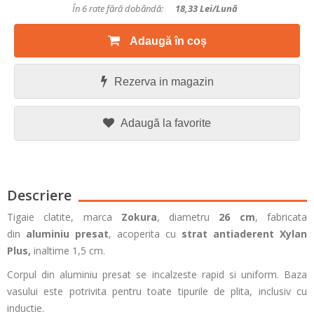
În 6 rate fără dobândă:
18,33
Lei/lună
Adaugă în coș
Rezerva in magazin
Adaugă la favorite
Descriere
Tigaie clatite, marca
Zokura
, diametru
26 cm
, fabricata
din
aluminiu presat
, acoperita cu
strat antiaderent
Xylan
Plus,
inaltime 1,5 cm.
Corpul din aluminiu presat se incalzeste rapid si uniform. Baza
vasului este potrivita pentru toate tipurile de plita, inclusiv cu
inductie.