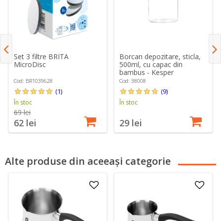
Set 3 filtre BRITA
Borcan depozitare, sticla,
MicroDisc
500ml, cu capac din
bambus - Kesper
Cod: BR1039628
Cod: 38008
(1)
(9)
În stoc
În stoc
69 lei
62 lei
29 lei
Alte produse din aceeași categorie