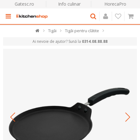
Gatesc.ro
Info culinar
HorecaPro
Tigăi
Tigăi pentru clătite
Ai nevoie de ajutor? Sună la
0314.08.88.88