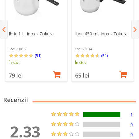
Ibric 1 L, inox - Zokura
Ibric 450 ml, inox - Zokura
Cod: Z1016
Cod: Z1014
(51)
(51)
În stoc
În stoc
79 lei
65 lei
Recenzii
1
2.33
0
0