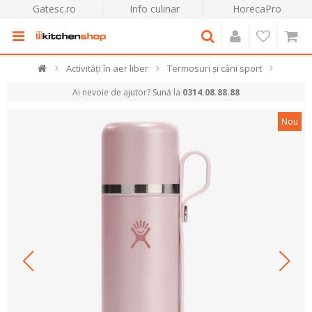
Gatesc.ro
Info culinar
HorecaPro
Activități în aer liber
Termosuri și căni sport
Ai nevoie de ajutor? Sună la
0314.08.88.88
Nou