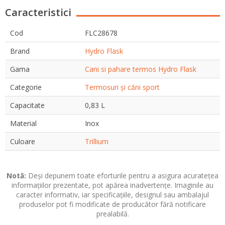
Caracteristici
Cod
FLC28678
Brand
Hydro Flask
Gama
Cani si pahare termos Hydro Flask
Categorie
Termosuri și căni sport
Capacitate
0,83 L
Material
Inox
Culoare
Trillium
Notă:
Deși depunem toate eforturile pentru a asigura acuratețea
informațiilor prezentate, pot apărea inadvertențe. Imaginile au
caracter informativ, iar specificațiile, designul sau ambalajul
produselor pot fi modificate de producător fără notificare
prealabilă.