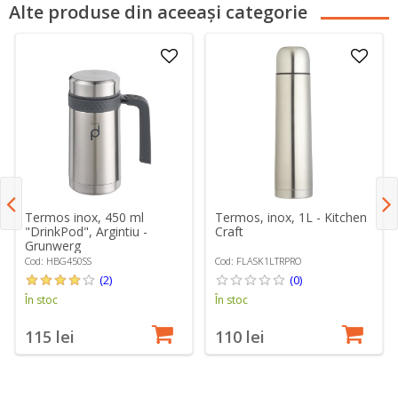
Alte produse din aceeași categorie
Termos inox, 450 ml
Termos, inox, 1L - Kitchen
"DrinkPod", Argintiu -
Craft
Grunwerg
Cod: HBG450SS
Cod: FLASK1LTRPRO
(2)
(0)
În stoc
În stoc
115 lei
110 lei