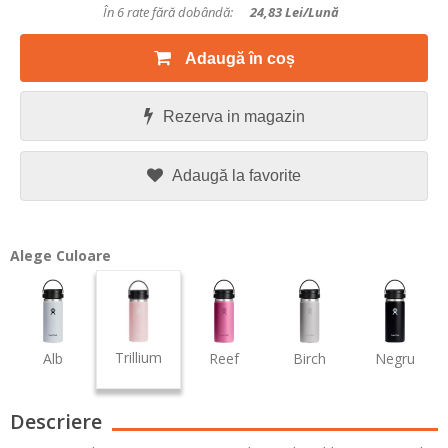
În 6 rate fără dobândă:
24,83
Lei/lună
Adaugă în coș
Rezerva in magazin
Adaugă la favorite
Alege Culoare
Trillium
Alb
Reef
Birch
Negru
Descriere