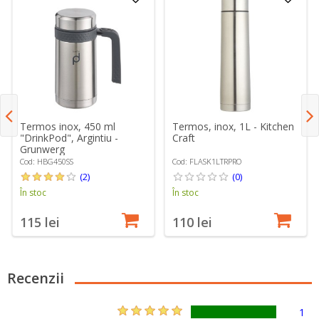
Termos inox, 450 ml
Termos, inox, 1L - Kitchen
"DrinkPod", Argintiu -
Craft
Grunwerg
Cod: HBG450SS
Cod: FLASK1LTRPRO
(2)
(0)
În stoc
În stoc
115 lei
110 lei
Recenzii
1