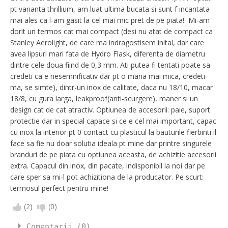
pt varianta thrillium, am luat ultima bucata si sunt f incantata
mai ales ca l-am gasit la cel mai mic pret de pe piata! Mi-am
dorit un termos cat mai compact (desi nu atat de compact ca
Stanley Aerolight, de care ma indragostisem inital, dar care
avea lipsuri mari fata de Hydro Flask, diferenta de diametru
dintre cele doua fiind de 0,3 mm. Ati putea fi tentati poate sa
credeti ca e nesemnificativ dar pt o mana mai mica, credeti-
ma, se simte), dintr-un inox de calitate, daca nu 18/10, macar
18/8, cu gura larga, leakproof(anti-scurgere), maner si un
design cat de cat atractiv. Optiunea de accesorii: paie, suport
protectie dar in special capace si ce e cel mai important, capac
cu inox la interior pt 0 contact cu plasticul la bauturile fierbinti il
face sa fie nu doar solutia ideala pt mine dar printre singurele
branduri de pe piata cu optiunea aceasta, de achizitie accesorii
extra. Capacul din inox, din pacate, indisponibil la noi dar pe
care sper sa mi-l pot achizitiona de la producator. Pe scurt:
termosul perfect pentru mine!
(
2
)
(
0
)
Comentarii (0)