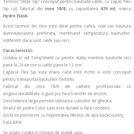
Termos "Wide Sip" conceput pentru bauturile calde, cu capac Flex
Sip Lid, fabricat din
inox 18/8
, cu capacitatea
470 ml
, marca
Hydro Flask
.
Acest termos din inox este ideal pentru cafea, ceai sau bautura
dumneavoastra preferata, mentinand temperatura bauturilor,
indiferent daca sunt calde sau reci.
Caracteristici
Izolatia in vid TempShield cu perete dublu mentine bauturile reci
pana la 24 de ore si calde pana la 12 ore;
Capacul Flex Sip este etans cand este inchis si este conceput
pentru transportul bauturilor fierbinti;
Fabricat din inox 18/8 de calitate profesionala ce
asigura durabilitate si gust pur fara transfer de arome;
Deschiderea larga permite utilizarea cuburilor de gheata;
Stratul de pudra Color Last este durabil si fara condens;
Sticla se potriveste cu majoritatea filtrelor de apa backcountry;
Fara BPA.
Se poate curata in masina de spalat vase.