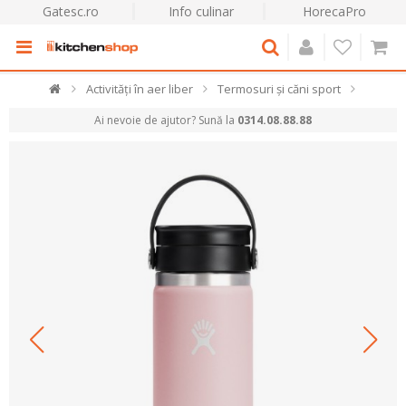
Gatesc.ro
Info culinar
HorecaPro
Activități în aer liber
Termosuri și căni sport
Ai nevoie de ajutor? Sună la
0314.08.88.88