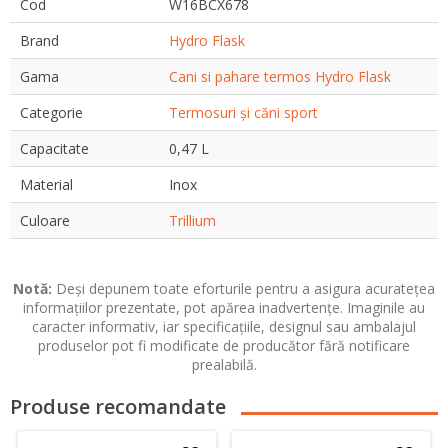
Cod
W16BCX678
Brand
Hydro Flask
Gama
Cani si pahare termos Hydro Flask
Categorie
Termosuri și căni sport
Capacitate
0,47 L
Material
Inox
Culoare
Trillium
Notă:
Deși depunem toate eforturile pentru a asigura acuratețea
informațiilor prezentate, pot apărea inadvertențe. Imaginile au
caracter informativ, iar specificațiile, designul sau ambalajul
produselor pot fi modificate de producător fără notificare
prealabilă.
Produse recomandate