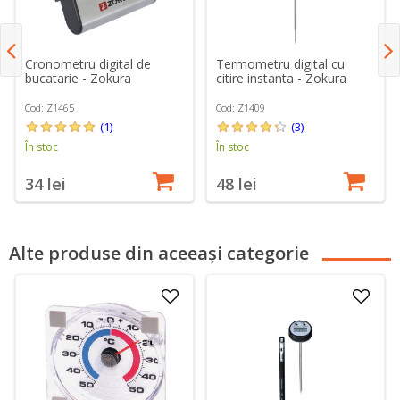
Cronometru digital de
Termometru digital cu
bucatarie - Zokura
citire instanta - Zokura
Cod: Z1465
Cod: Z1409
(1)
(3)
În stoc
În stoc
34 lei
48 lei
Alte produse din aceeași categorie