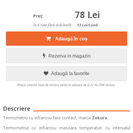
78 Lei
Preţ:
În 6 rate fără dobândă:
13
Lei/lună
Adaugă în coș
Rezerva in magazin
Adaugă la favorite
Prețul conține taxa de timbru verde în valoare de 0,22 lei (TVA inclus).
Descriere
Termometru cu infrarosu fara contact, marca
Zokura
.
Termometrul cu infrarosu masoara temperaturi cu intervalul