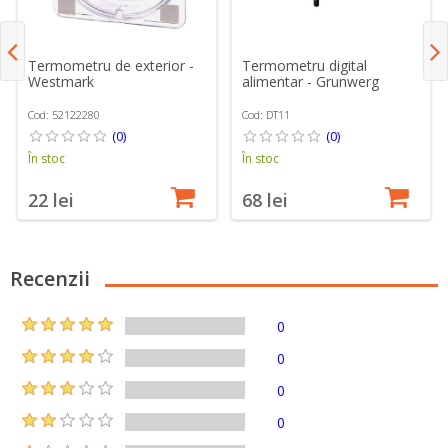
Termometru de exterior -
Termometru digital
Westmark
alimentar - Grunwerg
Cod: 52122280
Cod: DT11
(0)
(0)
În stoc
În stoc
22 lei
68 lei
Recenzii
0
0
0
0