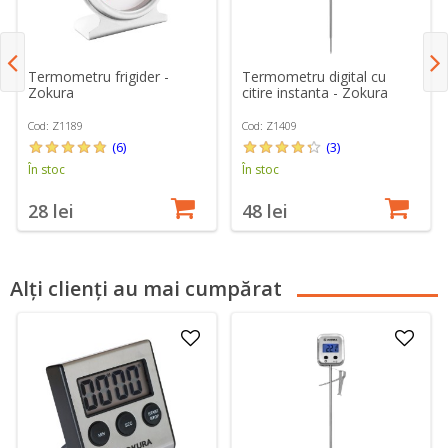
Termometru frigider -
Termometru digital cu
Zokura
citire instanta - Zokura
Cod: Z1189
Cod: Z1409
(6)
(3)
În stoc
În stoc
28 lei
48 lei
Alți clienți au mai cumpărat