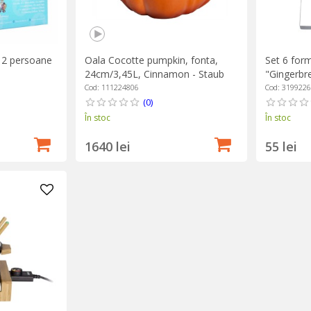
 12 persoane
Oala Cocotte pumpkin, fonta,
Set 6 form
24cm/3,45L, Cinnamon - Staub
"Gingerbr
Cod: 111224806
Cod: 319922
(0)
În stoc
În stoc
1640 lei
55 lei