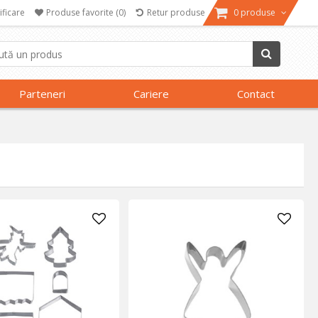
ificare
Produse favorite
(0)
Retur produse
0 produse
Parteneri
Cariere
Contact