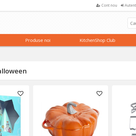
Cont nou
Autent
Produse noi
KitchenShop Club
alloween