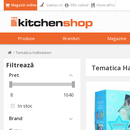
Magazin online
Gatesc.ro
Info culinar
HorecaPro
Produse
Branduri
Magazine
Tematica Halloween
Filtrează
Tematica H
Pret
8
1640
In stoc
Brand