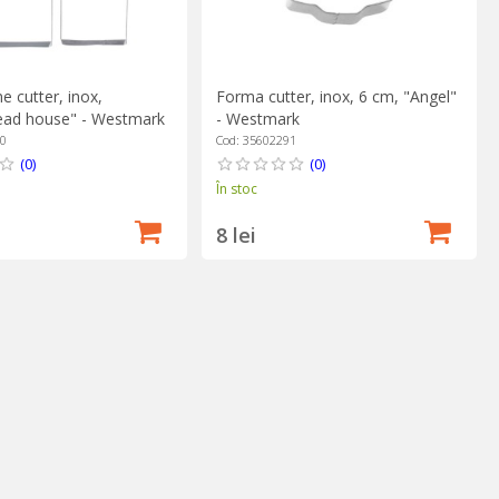
e cutter, inox,
Forma cutter, inox, 6 cm, "Angel"
ead house" - Westmark
- Westmark
60
Cod: 35602291
(0)
(0)
În stoc
8 lei