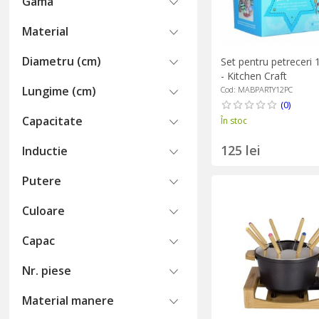
Gama
Material
Diametru (cm)
Set pentru petreceri
- Kitchen Craft
Lungime (cm)
Cod: MABPARTY12PC
(0)
Capacitate
În stoc
125 lei
Inductie
Putere
Culoare
Capac
Nr. piese
Material manere