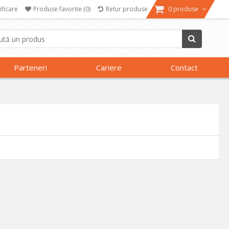
ificare
Produse favorite
(0)
Retur produse
0 produse
Parteneri
Cariere
Contact