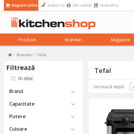
Magazin online
Gatesc.ro
Info culinar
HorecaPro
Produse
Branduri
Magazine
Branduri
Tefal
Filtrează
Tefal
In stoc
Sortează după:
Brand
Capacitate
Putere
Culoare