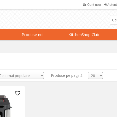
Cont nou
Autent
Produse noi
KitchenShop Club
Produse pe pagină: