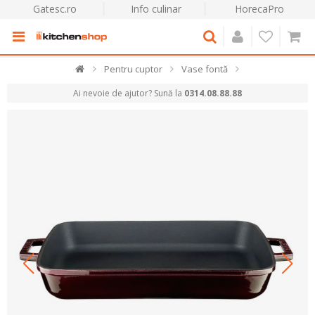
Gatesc.ro
Info culinar
HorecaPro
Pentru cuptor
Vase fontă
Ai nevoie de ajutor? Sună la
0314.08.88.88