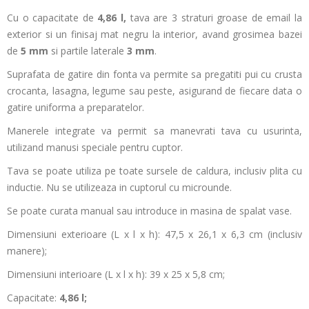
Cu o capacitate de
4,86 l,
tava are 3 straturi groase de email la
exterior si un finisaj mat negru la interior, avand grosimea bazei
de
5 mm
si partile laterale
3 mm
.
Suprafata de gatire din fonta va permite sa pregatiti pui cu crusta
crocanta, lasagna, legume sau peste, asigurand de fiecare data o
gatire uniforma a preparatelor.
Manerele integrate va permit sa manevrati tava cu usurinta,
utilizand manusi speciale pentru cuptor.
Tava se poate utiliza pe toate sursele de caldura, inclusiv plita cu
inductie. Nu se utilizeaza in cuptorul cu microunde.
Se poate curata manual sau introduce in masina de spalat vase.
Dimensiuni exterioare (L x l x h): 47,5 x 26,1 x 6,3 cm (inclusiv
manere);
Dimensiuni interioare (L x l x h): 39 x 25 x 5,8 cm;
Capacitate:
4,86 l;