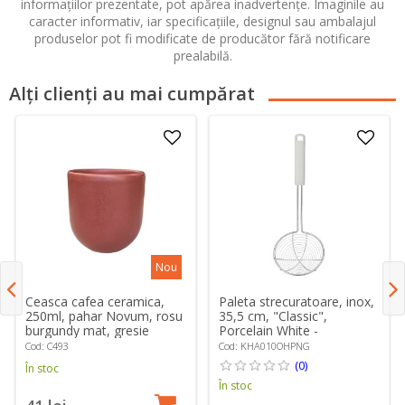
informațiilor prezentate, pot apărea inadvertențe. Imaginile au
caracter informativ, iar specificațiile, designul sau ambalajul
produselor pot fi modificate de producător fără notificare
prealabilă.
Alți clienți au mai cumpărat
Nou
Ceasca cafea ceramica,
Paleta strecuratoare, inox,
250ml, pahar Novum, rosu
35,5 cm, "Classic",
burgundy mat, gresie
Porcelain White -
glazurata manual
KitchenAid
Cod: C493
Cod: KHA010OHPNG
(0)
În stoc
În stoc