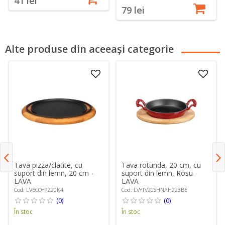
41 lei
79 lei
Alte produse din aceeași categorie
Tava pizza/clatite, cu
Tava rotunda, 20 cm, cu
suport din lemn, 20 cm -
suport din lemn, Rosu -
LAVA
LAVA
Cod: LVECOYPZ20K4
Cod: LVYTV20SHNAH223BE
(0)
(0)
În stoc
În stoc