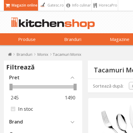
Magazin online
Gatesc.ro
Info culinar
HorecaPro
Produse
Branduri
Magazine
Branduri
Monix
Tacamuri Monix
Filtrează
Tacamuri M
Pret
Sortează după:
245
1490
In stoc
Brand