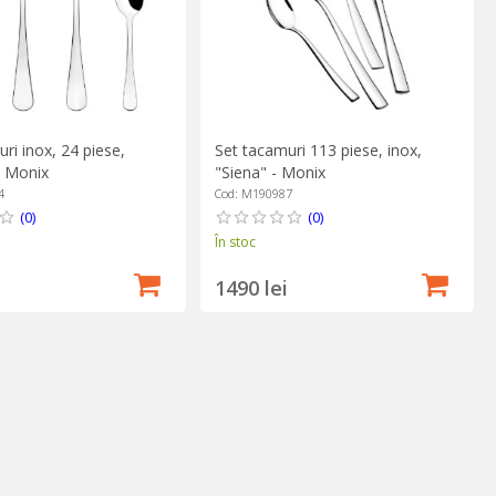
ri inox, 24 piese,
Set tacamuri 113 piese, inox,
- Monix
"Siena" - Monix
4
Cod: M190987
(0)
(0)
În stoc
1490 lei