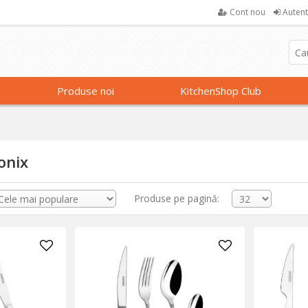
Cont nou
Autent
Produse noi
KitchenShop Club
onix
Produse pe pagină: