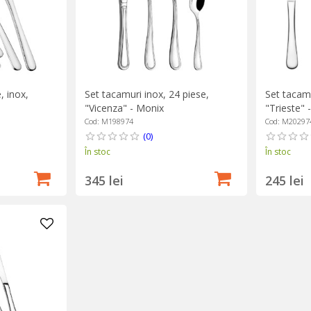
, inox,
Set tacamuri inox, 24 piese,
Set tacamu
"Vicenza" - Monix
"Trieste" 
Cod: M198974
Cod: M20297
(0)
În stoc
În stoc
345 lei
245 lei