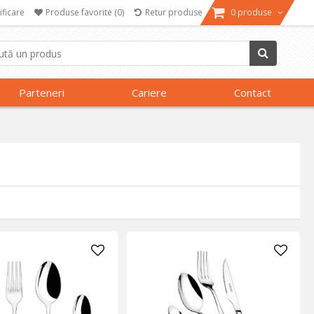
ificare
Produse favorite
(0)
Retur produse
0 produse
Parteneri
Cariere
Contact