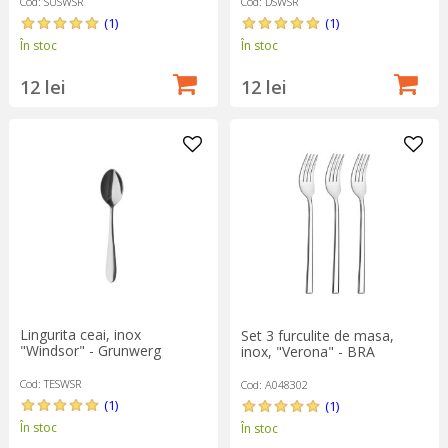
Cod: SUSWSR
Cod: DSWSR
(1)
(1)
În stoc
În stoc
12 lei
12 lei
Lingurita ceai, inox
Set 3 furculite de masa,
"Windsor" - Grunwerg
inox, "Verona" - BRA
Cod: TESWSR
Cod: A048302
(1)
(1)
În stoc
În stoc