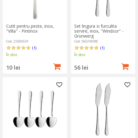
Cutit pentru peste, inox,
Set lingura si furculita
"Villa" - Pintinox
servire, inox, "Windsor" -
Grunwerg
Cod: 25500029
Cod: SVGFWDRC
(1)
(1)
În stoc
În stoc
10 lei
56 lei