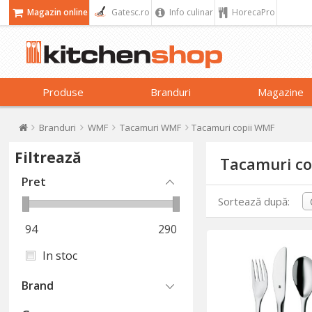
Magazin online
Gatesc.ro
Info culinar
HorecaPro
Produse
Branduri
Magazine
Branduri
WMF
Tacamuri WMF
Tacamuri copii WMF
Filtrează
Tacamuri c
Pret
Sortează după:
94
290
In stoc
Brand