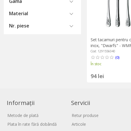
Gama
Material
Nr. piese
Set tacamuri pentru co
inox, "Dwarfs" - WM
Cod: 1291556040
(0)
În stoc
94 lei
Informații
Servicii
Metode de plată
Retur produse
Plata în rate fără dobândă
Articole