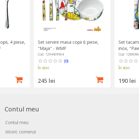
pii, 4 piese,
Set servire masa copii 6 piese,
Set tacamu
F
"Maja" - WMF
inox, "Pa
Cod: 1294409964
Cod: 128808
(0)
În stoc
În stoc
245 lei
190 lei
Contul meu
Contul meu
Istoric comenzi