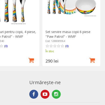
ri pentru copii, 4 piese,
Set servire masa copii 6 piese
w Patrol" - WMF
"Paw Patrol" - WMF
6040
Cod: 1288089964
(0)
(0)
În stoc
290 lei
Urmărește-ne