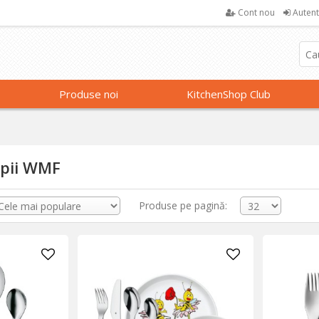
Cont nou
Autent
Produse noi
KitchenShop Club
opii WMF
Produse pe pagină: