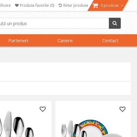
ificare
Produse favorite
(0)
Retur produse
0 produse
Parteneri
Cariere
Contact