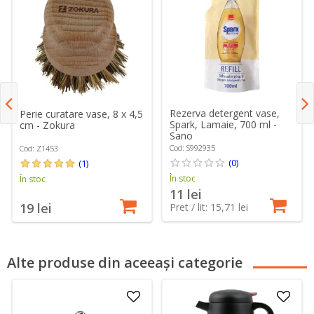
Rezerva detergent vase,
Perie curatare vase, 8 x 4,5
Spark, Lamaie, 700 ml -
cm - Zokura
Sano
Cod: S992935
Cod: Z1453
(0)
(1)
În stoc
În stoc
11 lei
19 lei
Pret / lit: 15,71 lei
Alte produse din aceeași categorie