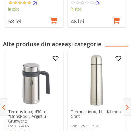
(2)
(0)
În stoc
În stoc
58 lei
48 lei
Alte produse din aceeași categorie
Termos inox, 450 ml
Termos, inox, 1L - Kitchen
"DrinkPod", Argintiu -
Craft
Grunwerg
Cod: HBG450SS
Cod: FLASK1LTRPRO