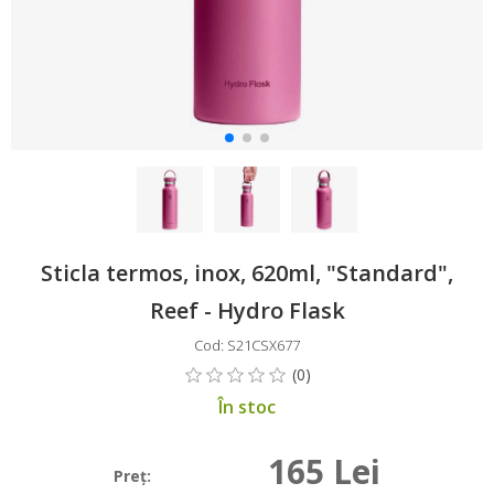
Sticla termos, inox, 620ml, "Standard",
Reef - Hydro Flask
Cod: S21CSX677
În stoc
165 Lei
Preţ: