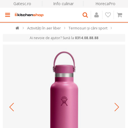
Gatesc.ro
Info culinar
HorecaPro
Activități în aer liber
Termosuri și căni sport
Ai nevoie de ajutor? Sună la
0314.08.88.88