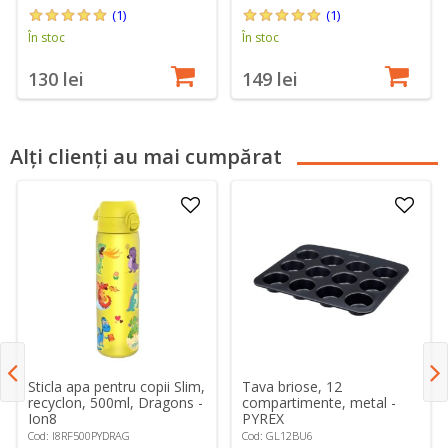
(1)
(1)
În stoc
În stoc
130 lei
149 lei
Alți clienți au mai cumpărat
Sticla apa pentru copii Slim,
Tava briose, 12
recyclon, 500ml, Dragons -
compartimente, metal -
Ion8
PYREX
Cod: I8RF500PYDRAG
Cod: GL12BU6