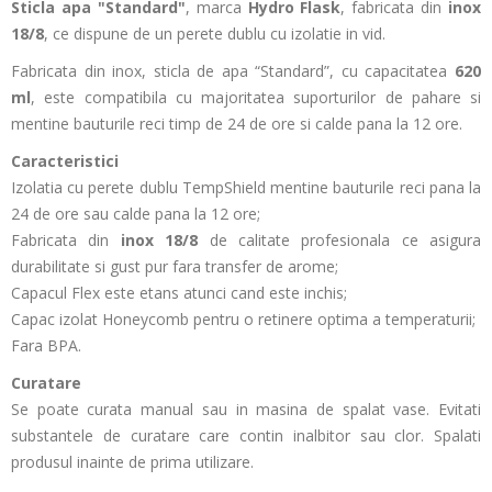
Sticla apa "Standard"
, marca
Hydro Flask
,
fabricata din
inox
18/8
, ce
dispune de un perete dublu cu izolatie in vid.
Fabricata din inox, sticla de apa “Standard”, cu capacitatea
620
ml
, este compatibila cu majoritatea suporturilor de pahare si
mentine bauturile reci timp de 24 de ore si calde pana la 12 ore.
Caracteristici
Izolatia cu perete dublu TempShield mentine bauturile reci pana la
24 de ore sau calde pana la 12 ore;
Fabricata din
inox 18/8
de calitate profesionala ce asigura
durabilitate si gust pur fara transfer de arome;
Capacul Flex este etans atunci cand este inchis;
Capac izolat Honeycomb pentru o retinere optima a temperaturii;
Fara BPA.
Curatare
Se poate curata manual sau in masina de spalat vase. Evitati
substantele de curatare care contin inalbitor sau clor. Spalati
produsul inainte de prima utilizare.