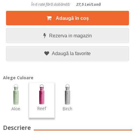
În 6 rate fără dobândă:
27,5
Lei/lună
Adaugă în coș
Rezerva in magazin
Adaugă la favorite
Alege Culoare
Reef
Aloe
Birch
Descriere