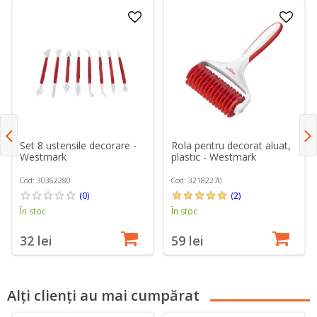
Set 8 ustensile decorare -
Rola pentru decorat aluat,
Westmark
plastic - Westmark
Cod: 30362280
Cod: 32182270
(0)
(2)
În stoc
În stoc
32 lei
59 lei
Alți clienți au mai cumpărat