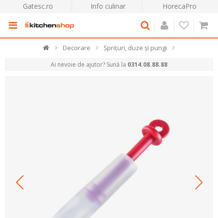
Gatesc.ro
Info culinar
HorecaPro
Decorare
Șprițuri, duze și pungi
Ai nevoie de ajutor? Sună la
0314.08.88.88