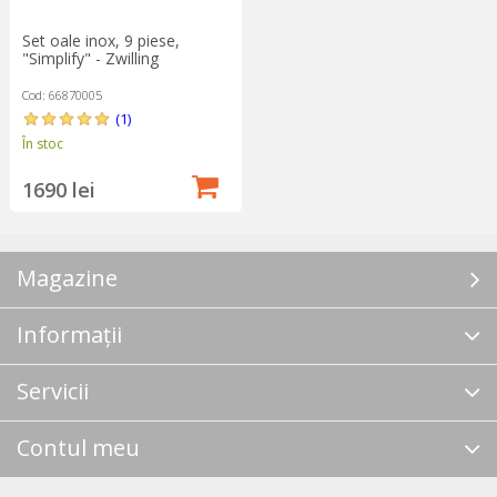
Set oale inox, 9 piese,
"Simplify" - Zwilling
Cod: 66870005
(1)
În stoc
1690 lei
Magazine
Informații
Servicii
Contul meu