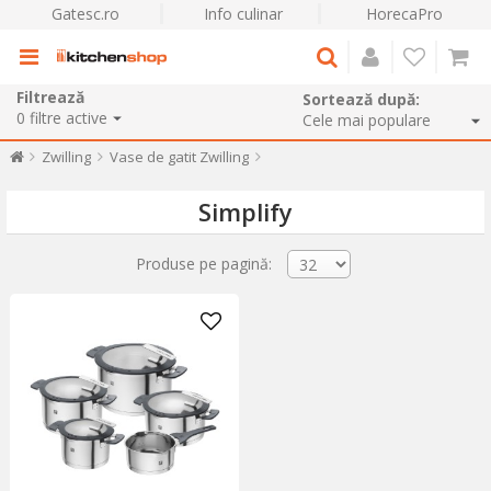
Gatesc.ro
Info culinar
HorecaPro
Filtrează
Sortează după:
0
filtre active
Zwilling
Vase de gatit Zwilling
Simplify
Produse pe pagină: