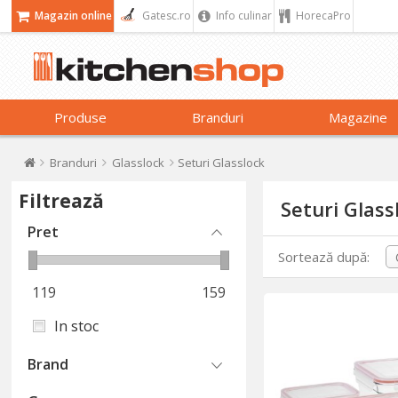
Magazin online
Gatesc.ro
Info culinar
HorecaPro
Produse
Branduri
Magazine
Branduri
Glasslock
Seturi Glasslock
Filtrează
Seturi Glass
Pret
Sortează după:
119
159
In stoc
Brand