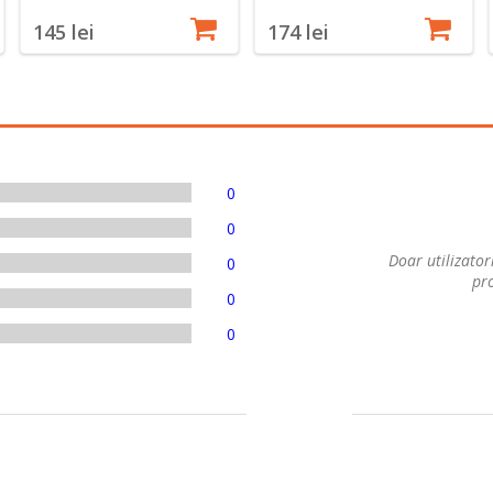
145 lei
174 lei
0
0
Doar utilizatori
0
pro
0
0