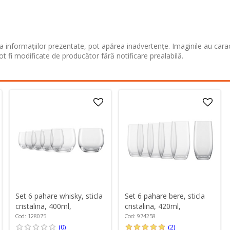
 informațiilor prezentate, pot apărea inadvertențe. Imaginile au cara
ot fi modificate de producător fără notificare prealabilă.
Set 6 pahare whisky, sticla
Set 6 pahare bere, sticla
cristalina, 400ml,
cristalina, 420ml,
"Banquet" - Schott Zwiesel
"Banquet" - Schott Zwiesel
Cod: 128075
Cod: 974258
(0)
(2)