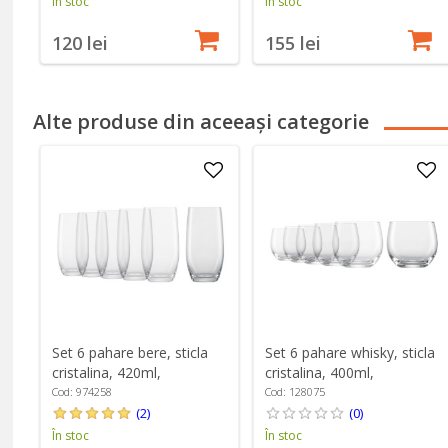
În stoc
În stoc
120 lei
155 lei
Alte produse din aceeași categorie
Set 6 pahare bere, sticla
Set 6 pahare whisky, sticla
cristalina, 420ml,
cristalina, 400ml,
"Banquet" - Schott Zwiesel
"Banquet" - Schott Zwiesel
Cod: 974258
Cod: 128075
(2)
(0)
În stoc
În stoc