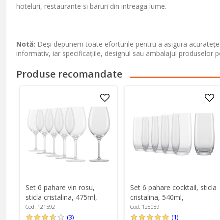
hoteluri, restaurante si baruri din intreaga lume.
Notă:
Deși depunem toate eforturile pentru a asigura acuratețea
informativ, iar specificațiile, designul sau ambalajul produselor p
Produse recomandate
Set 6 pahare vin rosu,
Set 6 pahare cocktail, sticla
sticla cristalina, 475ml,
cristalina, 540ml,
"Banquet" - Schott Zwiesel
"Banquet" - Schott Zwiesel
Cod: 121592
Cod: 128089
(3)
(1)