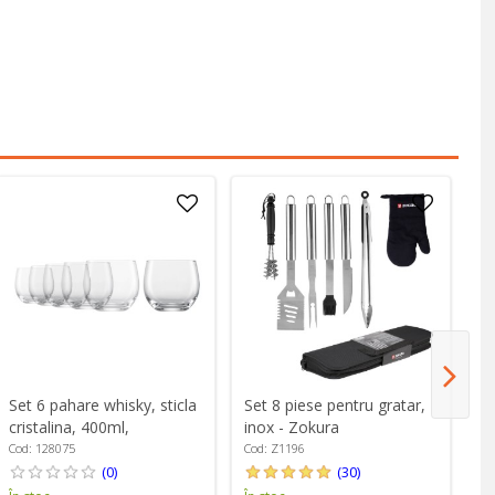
Set 6 pahare whisky, sticla
Set 8 piese pentru gratar,
Se
cristalina, 400ml,
inox - Zokura
st
"Banquet" - Schott Zwiesel
"B
Cod: 128075
Cod: Z1196
Co
(0)
(30)