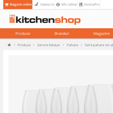
Magazin online
Gatesc.ro
Info culinar
HorecaPro
Produse
Branduri
Magazine
Produse
Servire băuturi
Pahare
Set 6 pahare vin al