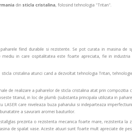
rmania
din
sticla cristalina
, folosind tehnologia "Tritan".
paharele fiind durabile si rezistente. Se pot curata in masina de s
 mediu in care ospitalitatea este foarte apreciata, fie in industria 
 sticla cristalina atunci cand a dezvoltat tehnologia Tritan, tehnologi
le de realizare a paharelor de sticla cristalina atat prin compozitia c
seste titanul, in loc de plumb (substanta principala utilizata in pahare
 cu LASER care niveleaza buza paharului si indeparteaza imperfectiunil
bunatatire a savurarii aromei bauturilor.
istallglas prezinta o rezistenta mecanica foarte mare, rezistenta la zg
asina de spalat vase. Aceste atuuri sunt foarte mult apreciate de pe