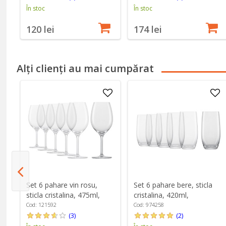
În stoc
În stoc
120 lei
174 lei
Alți clienți au mai cumpărat
°C
Set 6 pahare vin rosu,
Set 6 pahare bere, sticla
sticla cristalina, 475ml,
cristalina, 420ml,
"Banquet" - Schott Zwiesel
"Banquet" - Schott Zwiesel
Cod: 121592
Cod: 974258
(3)
(2)