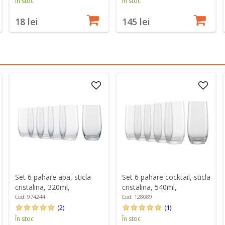
În stoc
În stoc
18 lei
145 lei
Set 6 pahare apa, sticla
Set 6 pahare cocktail, sticla
cristalina, 320ml,
cristalina, 540ml,
"Banquet" - Schott Zwiesel
"Banquet" - Schott Zwiesel
Cod: 974244
Cod: 128089
(2)
(1)
În stoc
În stoc