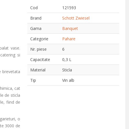
Cod
121593
Brand
Schott Zwiesel
Gama
Banquet
Categorie
Pahare
palat vase.
Nr. piese
6
catering si
Capacitate
0,3 L
Material
Sticla
e brevetata
Tip
Vin alb
himica, cat
le de sticla
e, fiind de
arieturi, o
ste 3000 de