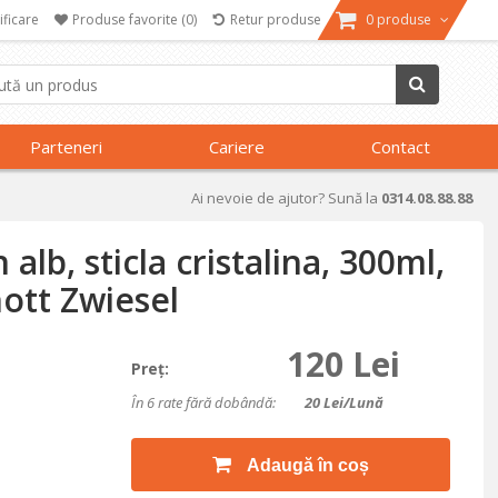
ificare
Produse favorite
(0)
Retur produse
0 produse
Parteneri
Cariere
Contact
Ai nevoie de ajutor? Sună la
0314.08.88.88
 alb, sticla cristalina, 300ml,
ott Zwiesel
120 Lei
Preţ:
În 6 rate fără dobândă:
20
Lei/lună
Adaugă în coș