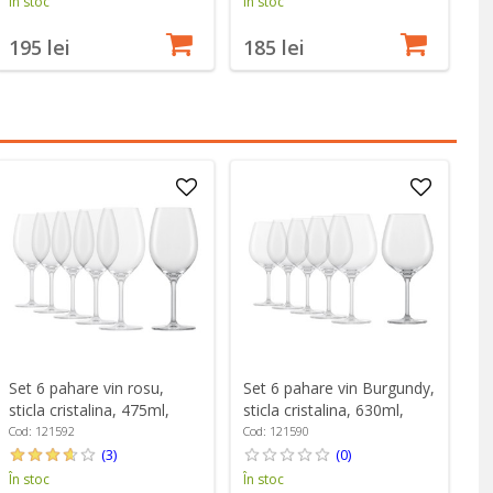
În stoc
În stoc
În
195 lei
185 lei
1
Set 6 pahare vin rosu,
Set 6 pahare vin Burgundy,
sticla cristalina, 475ml,
sticla cristalina, 630ml,
"Banquet" - Schott Zwiesel
"Banquet" - Schott Zwiesel
Cod: 121592
Cod: 121590
(3)
(0)
În stoc
În stoc