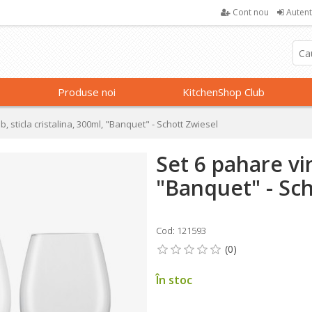
Cont nou
Autent
Produse noi
KitchenShop Club
b, sticla cristalina, 300ml, "Banquet" - Schott Zwiesel
Set 6 pahare vin
"Banquet" - Sch
Cod: 121593
În stoc