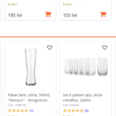
În stoc
În stoc
195 lei
155 lei
Pahar bere, sticla, 500ml,
Set 6 pahare apa, sticla
"Monaco" - Borgonovo
cristalina, 320ml,
"Banquet" - Schott Zwiesel
Cod: 11998120
Cod: 974244
(1)
(2)