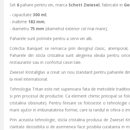
Set
6
pahare pentru vin, marca
Schott Zwiesel
, fabricate in
Ge
- capacitate
300 ml
;
- inaltime
182 mm
;
- diametru
75 mm
(diametrul exterior cel mai mare);
Paharele sunt potrivite pentru a servi vin alb.
Colectia Banquet se remarca prin designul clasic, atemporal, 
Paharele din sticla cristalina sunt alegerea ideala pentru orice
restaurante sau in confortul casei tale.
Zwiesel Kristallglas a creat un nou standard pentru paharele din
la nivel international.
Tehnologia Tritan este net superioara fata de metodele traditiona
si prin procesul de productie. Ca element chimic principal se folo
cristalina obisnuite). Pentru finisare se foloseste o tehnologie
mare ajutor in imbunatatirea formei, care la randul ei ofera o im
Prin aceasta tehnologie, sticla cristalina produsa de Zwiesel Kr
claritate deosebita si de asemenea face posibila curatarea in m