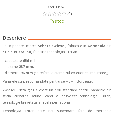
Cod: 115672
În stoc
Descriere
Set
6
pahare, marca
Schott Zwiesel
, fabricate in
Germania
din
sticla cristalina,
folosind tehnologia "Tritan".
- capacitate
656 ml
;
- inaltime
237 mm
;
- diametru
96 mm
(se refera la diametrul exterior cel mai mare);
Paharele sunt recomandate pentru servit vin Bordeaux.
Zwiesel Kristallglas a creat un nou standard pentru paharele din
sticla cristalina atunci cand a dezvoltat tehnologia Tritan,
tehnologie brevetata la nivel international.
Tehnologia Tritan este net superioara fata de metodele