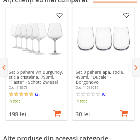
Set 6 pahare vin Burgundy,
Set 3 pahare apa, sticla,
sticla cristalina, 790ml,
490ml, "Ducale" -
"Taste" - Schott Zwiesel
Borgonovo
Cod: 115673
Cod: 11096011
(2)
(0)
În stoc
În stoc
198 lei
30 lei
Alte produse din aceeași categorie