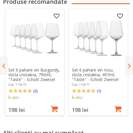
Produse recomandate
Set 6 pahare vin Burgundy,
Set 6 pahare vin rosu,
sticla cristalina, 790ml,
sticla cristalina, 497ml,
"Taste" - Schott Zwiesel
"Taste" - Schott Zwiesel
Cod: 115673
Cod: 115671
(2)
(1)
În stoc
În stoc
198 lei
198 lei
Alți clienți au mai cumpărat