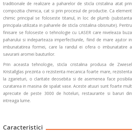
traditionale de realizare a paharelor de sticla cristalina atat prin
compozitia chimica, cat si prin procesul de productie. Ca element
chimic principal se foloseste titanul, in loc de plumb (substanta
principala utilizata in paharele de sticla cristalina obisnuite). Pentru
finisare se foloseste o tehnologie cu LASER care niveleaza buza
paharului si indeparteaza imperfectiunile, fiind de mare ajutor in
imbunatatirea formei, care la randul ei ofera o imbunatatire a
savurarii aromei bauturilor.
Prin aceasta tehnologie, sticla cristalina produsa de Zwiesel
Kristallglas prezinta o rezistenta mecanica foarte mare, rezistenta
la zgarieturi, o claritate deosebita si de asemenea face posibila
curatarea in masina de spalat vase. Aceste atuuri sunt foarte mult
apreciate de peste 3000 de hoteluri, restaurante si baruri din
intreaga lume.
Caracteristici