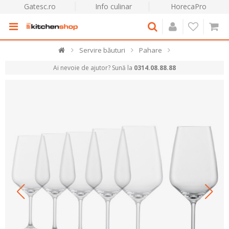
Gatesc.ro
Info culinar
HorecaPro
Servire băuturi
Pahare
Ai nevoie de ajutor? Sună la
0314.08.88.88