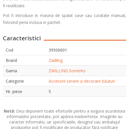
fi reutilizate.
Pot fi introduse in masina de spalat vase sau curatate manual,
folosind peria inclusa in pachet.
Caracteristici
Cod
39500601
Brand
Zwilling
Gama
ZWILLING Sorrento
Categorie
Accesorii servire și decorare băuturi
Nr. piese
5
Notă:
Deși depunem toate eforturile pentru a asigura acuratețea
informațiilor prezentate, pot apărea inadvertențe. Imaginile au
caracter informativ, iar specificațiile, designul sau ambalajul
produselor pot fi modificate de producător fără notificare