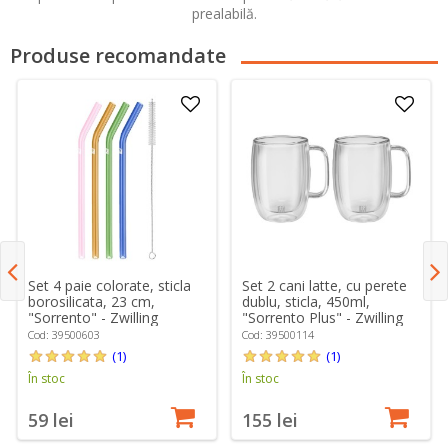
prealabilă.
Produse recomandate
Set 4 paie colorate, sticla
Set 2 cani latte, cu perete
borosilicata, 23 cm,
dublu, sticla, 450ml,
"Sorrento" - Zwilling
"Sorrento Plus" - Zwilling
Cod: 39500603
Cod: 39500114
(1)
(1)
În stoc
În stoc
59 lei
155 lei