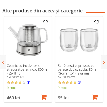
Alte produse din aceeași categorie
Ceainic cu incalzitor si
Set 2 cesti espresso, cu
strecuratoare, inox, 800ml
perete dublu, sticla, 80ml,
- Zwilling
"Sorrento" - Zwilling
Cod: 39500142
Cod: 39500075
(3)
(6)
În stoc
În stoc
460 lei
95 lei