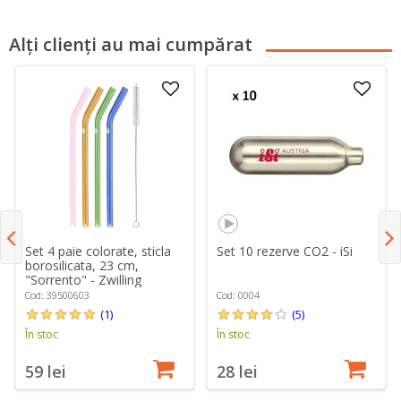
Alți clienți au mai cumpărat
Set 4 paie colorate, sticla
Set 10 rezerve CO2 - iSi
borosilicata, 23 cm,
"Sorrento" - Zwilling
Cod: 39500603
Cod: 0004
(1)
(5)
În stoc
În stoc
59 lei
28 lei