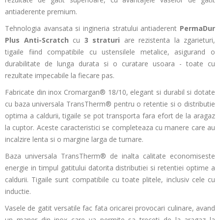
antiaderente premium.
Tehnologia avansata si ingineria stratului antiaderent
PermaDur
Plus Anti-Scratch
cu
3 straturi
are rezistenta la zgarieturi,
tigaile fiind compatibile cu ustensilele metalice, asigurand o
durabilitate de lunga durata si o curatare usoara - toate cu
rezultate impecabile la fiecare pas.
Fabricate din inox Cromargan® 18/10, elegant si durabil si dotate
cu baza universala TransTherm® pentru o retentie si o distributie
optima a caldurii, tigaile se pot transporta fara efort de la aragaz
la cuptor. Aceste caracteristici se completeaza cu manere care au
incalzire lenta si o margine larga de turnare.
Baza universala TransTherm® de inalta calitate economiseste
energie in timpul gatitului datorita distributiei si retentiei optime a
caldurii. Tigaile sunt compatibile cu toate plitele, inclusiv cele cu
inductie.
Vasele de gatit versatile fac fata oricarei provocari culinare, avand
un maner din inox care va permite sa treceti de la aragaz la