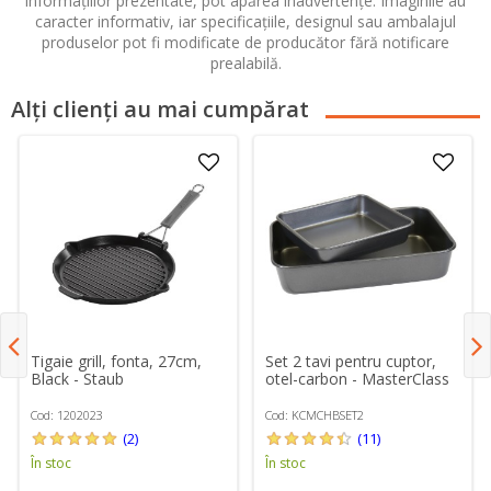
informațiilor prezentate, pot apărea inadvertențe. Imaginile au
caracter informativ, iar specificațiile, designul sau ambalajul
produselor pot fi modificate de producător fără notificare
prealabilă.
Alți clienți au mai cumpărat
Tigaie grill, fonta, 27cm,
Set 2 tavi pentru cuptor,
Black - Staub
otel-carbon - MasterClass
Cod: 1202023
Cod: KCMCHBSET2
(2)
(11)
În stoc
În stoc