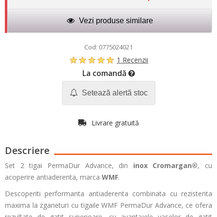
Vezi produse similare
Cod: 0775024021
1 Recenzii
La comandă
Setează alertă stoc
Livrare gratuită
Descriere
Set 2 tigai PermaDur Advance, din
inox Cromargan®
, cu
acoperire antiaderenta, marca
WMF
.
Descoperiti performanta antiaderenta combinata cu rezistenta
maxima la zgarieturi cu tigaile WMF PermaDur Advance, ce ofera
rezultate de gatit superioare, cu avantajele vaselor de gatit