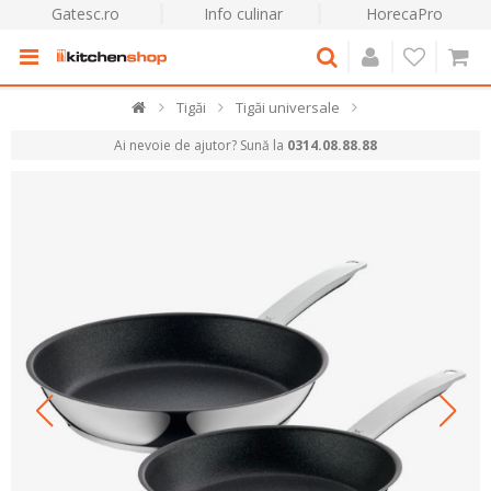
Gatesc.ro
Info culinar
HorecaPro
Tigăi
Tigăi universale
Ai nevoie de ajutor? Sună la
0314.08.88.88