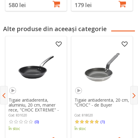
580 lei
179 lei
Alte produse din aceeași categorie
Tigaie antiaderenta,
Tigaie antiaderenta, 20 cm,
aluminiu, 20 cm, maner
"CHOC" - de Buyer
rece, "CHOC EXTREME" -
de Buyer
Cod: 831020
Cod: 818020
(0)
(1)
În stoc
În stoc