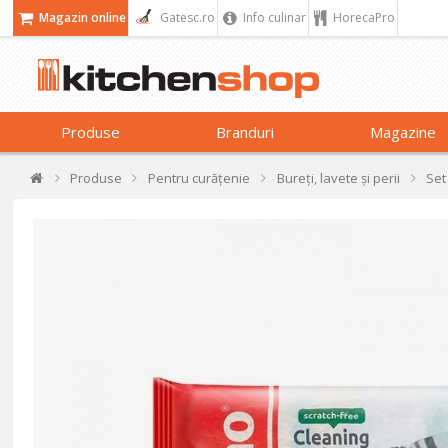
Magazin online
Gatesc.ro
Info culinar
HorecaPro
Produse
Branduri
Magazine
Produse
Pentru curățenie
Bureți, lavete și perii
Set