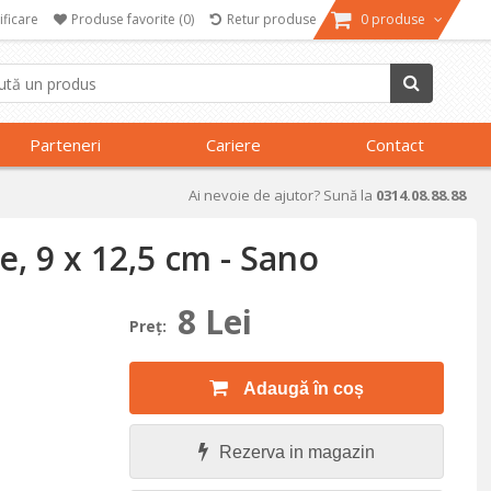
ificare
Produse favorite
(0)
Retur produse
0 produse
Parteneri
Cariere
Contact
Ai nevoie de ajutor? Sună la
0314.08.88.88
e, 9 x 12,5 cm - Sano
8 Lei
Preţ:
Adaugă în coș
Rezerva in magazin