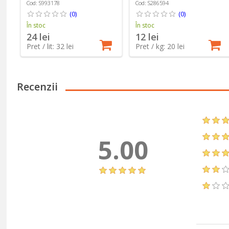
Sano
Cod: S993178
Cod: S286594
(0)
(0)
În stoc
În stoc
24 lei
12 lei
Pret / lit: 32 lei
Pret / kg: 20 lei
Recenzii
5.00