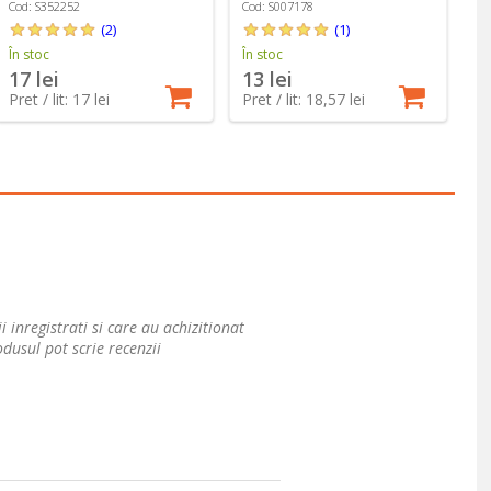
- Sano
Castravete - Sano
L
Cod: S352252
Cod: S007178
Co
(2)
(1)
În stoc
În stoc
În
17 lei
13 lei
1
Pret / lit: 17 lei
Pret / lit: 18,57 lei
Pr
i inregistrati si care au achizitionat
dusul pot scrie recenzii