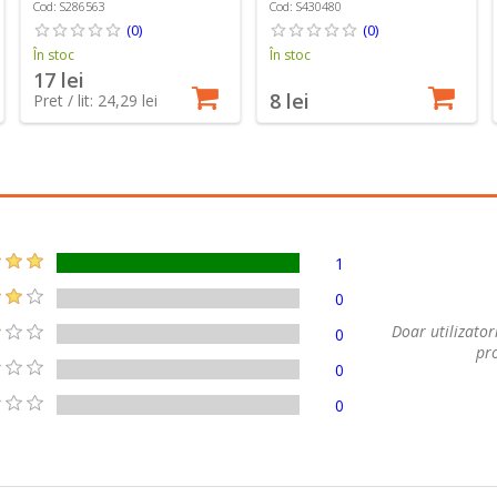
Lamaie - Sano
Cod: S286563
Cod: S430480
(0)
(0)
În stoc
În stoc
17 lei
8 lei
Pret / lit: 24,29 lei
1
0
Doar utilizatori
0
pro
0
0