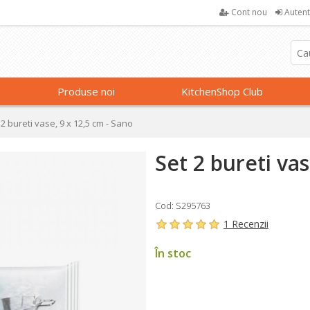
Cont nou
Autent
Produse noi
KitchenShop Club
 2 bureti vase, 9 x 12,5 cm - Sano
Set 2 bureti vas
Cod: S295763
1 Recenzii
În stoc