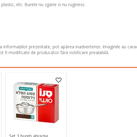
lastic, etc. Buretii nu zgarie si nu ruginesc.
 informațiilor prezentate, pot apărea inadvertențe. Imaginile au cara
ot fi modificate de producător fără notificare prealabilă.
Set 3 bureti abrazivi