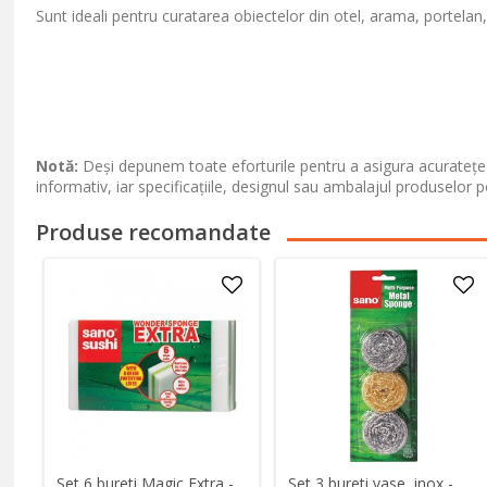
Sunt ideali pentru curatarea obiectelor din otel, arama, portelan, p
Notă:
Deși depunem toate eforturile pentru a asigura acuratețea
informativ, iar specificațiile, designul sau ambalajul produselor p
Produse recomandate
Set 6 bureti Magic Extra -
Set 3 bureti vase, inox -