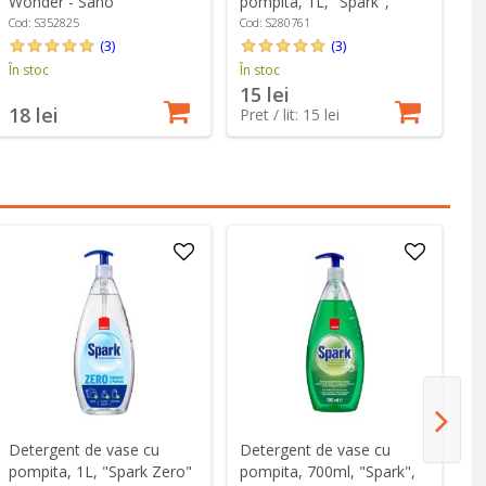
Wonder - Sano
pompita, 1L, "Spark",
po
Lamaie - Sano
L
Cod: S352825
Cod: S280761
Co
(3)
(3)
În stoc
În stoc
În
15 lei
1
18 lei
Pret / lit: 15 lei
Pr
Detergent de vase cu
Detergent de vase cu
De
pompita, 1L, "Spark Zero"
pompita, 700ml, "Spark",
po