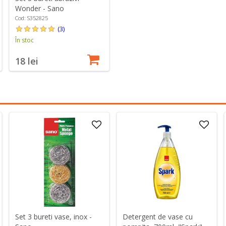
Wonder - Sano
Cod: S352825
(3)
În stoc
18 lei
Set 3 bureti vase, inox -
Detergent de vase cu