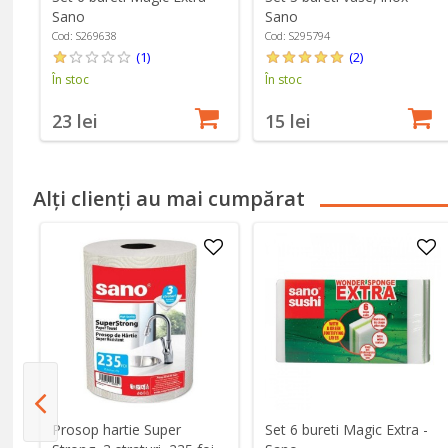
Sano
Sano
Cod: S269638
Cod: S295794
(1)
(2)
În stoc
În stoc
23 lei
15 lei
Alți clienți au mai cumpărat
Prosop hartie Super
Set 6 bureti Magic Extra -