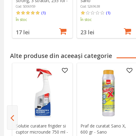
le
Strong, 3 straturi, 235 foi -
Sano
Sano
Cod: S006959
Cod: S269638
(1)
(1)
În stoc
În stoc
17 lei
23 lei
Alte produse din aceeași categorie
Solutie curatare frigider si
Praf de curatat Sano X,
cuptor microunde 750 ml -
600 gr - Sano