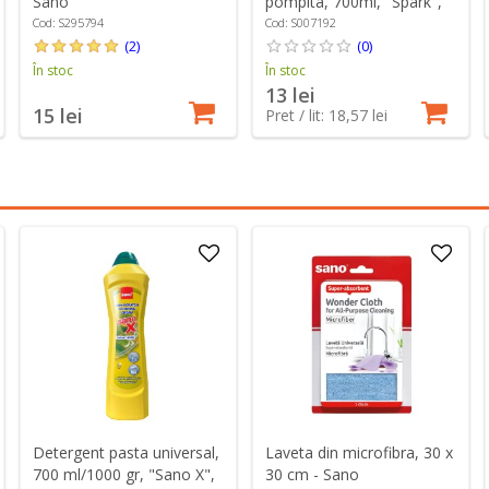
Sano
pompita, 700ml, "Spark",
Lamaie - Sano
Cod: S295794
Cod: S007192
(2)
(0)
În stoc
În stoc
13 lei
15 lei
Pret / lit: 18,57 lei
Detergent pasta universal,
Laveta din microfibra, 30 x
700 ml/1000 gr, "Sano X",
30 cm - Sano